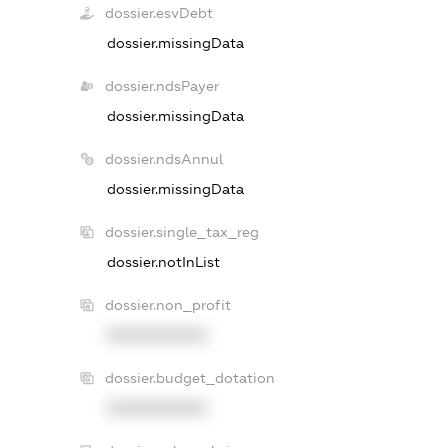
dossier.esvDebt
dossier.missingData
dossier.ndsPayer
dossier.missingData
dossier.ndsAnnul
dossier.missingData
dossier.single_tax_reg
dossier.notInList
dossier.non_profit
XXXXXXXXXX
dossier.budget_dotation
XXXXXXXXXX