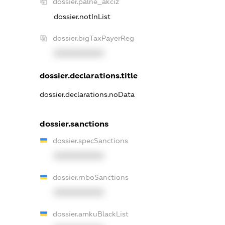
dossier.palne_akciz
dossier.notInList
dossier.bigTaxPayerReg
XXXXXXXXXX
dossier.declarations.title
dossier.declarations.noData
dossier.sanctions
dossier.specSanctions
XXXXXXXXXX
dossier.rnboSanctions
XXXXXXXXXX
dossier.amkuBlackList