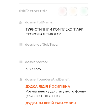
riskFactors.title
0
0
0
dossier.fullName:
ТУРИСТИЧНИЙ КОМПЛЕКС "ПАРК
СКОРОПАДСЬКОГО"
dossier.opfSubType:
-
dossier.edrpo:
35233725
dossier.foundersAndBenef:
ДУДКА ЛІДІЯ ЙОСИПІВНА
Розмір внеску до статутного фонду
(грн.):
22 000
(50 %)
ДУДКА ВАЛЕРІЙ ТАРАСОВИЧ