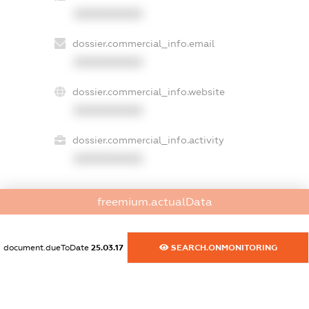
XXXXXXXXXX
dossier.commercial_info.email
XXXXXXXXXX
dossier.commercial_info.website
XXXXXXXXXX
dossier.commercial_info.activity
XXXXXXXXXX
freemium.actualData
freemium.exampleText_1
freemium.exampleText_2
freemium.anonymousPerSearch2
document.dueToDate
25.03.17
SEARCH.ONMONITORING
FREEMIUM.DETAILS
FREEMIUM.REGISTER