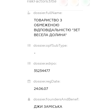
riskFactors.title
0
0
0
dossier.fullName:
ТОВАРИСТВО З
ОБМЕЖЕНОЮ
ВІДПОВІДАЛЬНІСТЮ "ЗЕТ
ВЕСЕЛА ДОЛИНА"
dossier.opfSubType:
-
dossier.edrpo:
35234477
dossier.regDate:
24.06.07
dossier.foundersAndBenef:
ДЖИ ЗАМІСЬКА