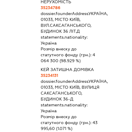
НЕРУХОМІСТЬ
35234786
dossier.founderAddress
УКРАЇНА,
01033, МІСТО КИЇВ,
ВУЛ.САКСАГАНСЬКОГО,
БУДИНОК 36 ЛІТ.Д
statements.nationality:
Україна
Розмір внеску до
статутного фонду (грн.):
4
064 300
(98.929 %)
КЕЙ ЗАТИШНА ДОМІВКА
35234131
dossier.founderAddress
УКРАЇНА,
01033, МІСТО КИЇВ, ВУЛИЦЯ
САКСАГАНСЬКОГО,
БУДИНОК 36-Д
statements.nationality:
Україна
Розмір внеску до
статутного фонду (грн.):
43
995,60
(1.071 %)