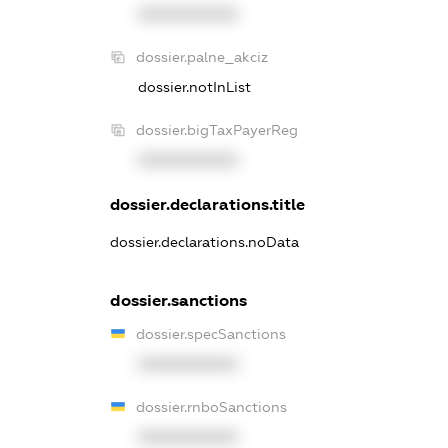
XXXXXXXXXX
dossier.palne_akciz
dossier.notInList
dossier.bigTaxPayerReg
XXXXXXXXXX
dossier.declarations.title
dossier.declarations.noData
dossier.sanctions
dossier.specSanctions
XXXXXXXXXX
dossier.rnboSanctions
XXXXXXXXXX