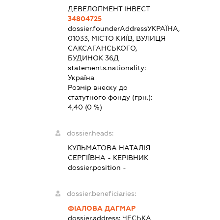
ДЕВЕЛОПМЕНТ ІНВЕСТ
34804725
dossier.founderAddress
УКРАЇНА,
01033, МІСТО КИЇВ, ВУЛИЦЯ
САКСАГАНСЬКОГО,
БУДИНОК 36Д
statements.nationality:
Україна
Розмір внеску до
статутного фонду (грн.):
4,40
(0 %)
dossier.heads:
КУЛЬМАТОВА НАТАЛІЯ
СЕРГІЇВНА
-
КЕРІВНИК
dossier.position -
dossier.beneficiaries:
ФІАЛОВА ДАГМАР
dossier.address:
ЧЕСЬКА