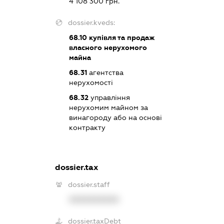
4 108 300 грн.
dossier.kveds:
68.10
купівля та продаж
власного нерухомого
майна
68.31
агентства
нерухомості
68.32
управління
нерухомим майном за
винагороду або на основі
контракту
dossier.tax
dossier.staff
XXXXXXXXXX
dossier.taxDebt