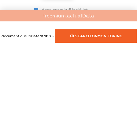
dossier.amkuBlackList
freemium.actualData
XXXXXXXXXX
dossier.ofacSanctions
document.dueToDate
11.10.25
SEARCH.ONMONITORING
XXXXXXXXXX
dossier.ofacNonSdnSanctions
XXXXXXXXXX
dossier.gbSanctions
XXXXXXXXXX
dossier.ausSanctions
XXXXXXXXXX
dossier.euSanctions
XXXXXXXXXX