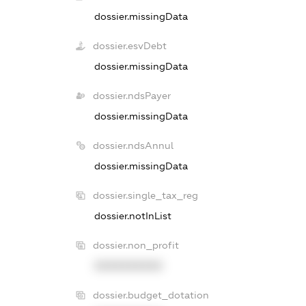
dossier.missingData
dossier.esvDebt
dossier.missingData
dossier.ndsPayer
dossier.missingData
dossier.ndsAnnul
dossier.missingData
dossier.single_tax_reg
dossier.notInList
dossier.non_profit
XXXXXXXXXX
dossier.budget_dotation