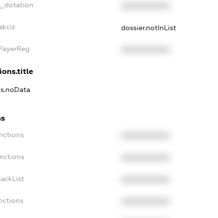
t_dotation
XXXXXXXXXX
akciz
dossier.notInList
xPayerReg
XXXXXXXXXX
ions.title
ns.noData
ns
nctions
XXXXXXXXXX
nctions
XXXXXXXXXX
ackList
XXXXXXXXXX
nctions
XXXXXXXXXX