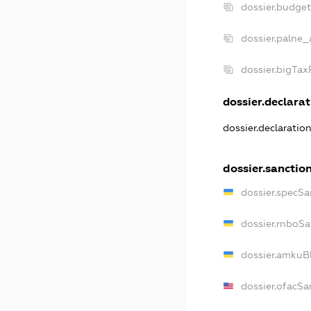
dossier.budge
dossier.palne_
dossier.bigTa
dossier.declarat
dossier.declaratio
dossier.sanctio
dossier.specSa
dossier.rnboSa
dossier.amkuBl
dossier.ofacSa