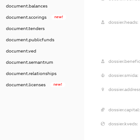
document.balances
document.scorings
new!
dossier.heads:
document.tenders
document.publicfunds
document.ved
dossier.benefic
document.semantrum
document.relationships
dossier.smida:
document.licenses
new!
dossier.address
dossier.capital:
dossier.kveds: