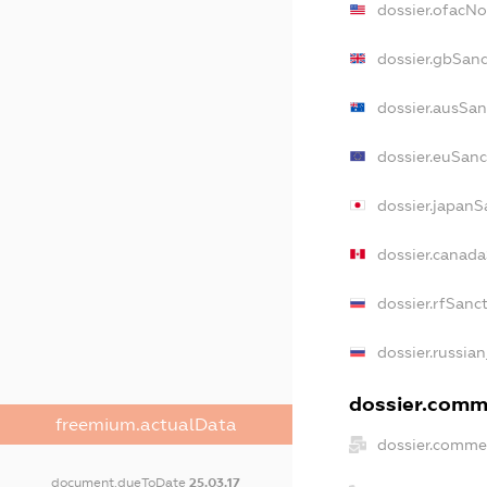
dossier.ofacN
dossier.gbSanc
dossier.ausSan
dossier.euSanc
dossier.japanS
dossier.canad
dossier.rfSanc
dossier.russian
dossier.comme
freemium.actualData
dossier.commer
document.dueToDate
25.03.17