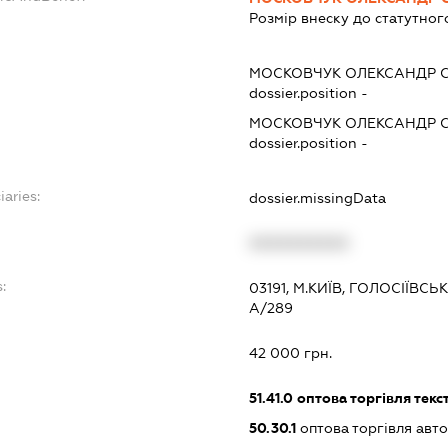
Розмір внеску до статутног
МОСКОВЧУК ОЛЕКСАНДР 
dossier.position -
МОСКОВЧУК ОЛЕКСАНДР 
dossier.position -
iaries:
dossier.missingData
XXXXXXXXXX
:
03191, М.КИЇВ, ГОЛОСІЇВ
А/289
42 000 грн.
51.41.0
оптова торгівля тек
50.30.1
оптова торгівля авт