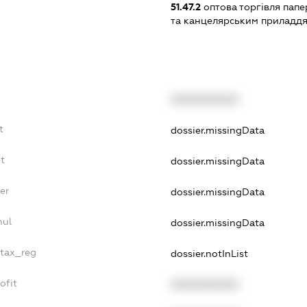
51.47.2
оптова торгівля пап
та канцелярським приладд
XXXXXXXXXX
t
dossier.missingData
t
dossier.missingData
er
dossier.missingData
nul
dossier.missingData
_tax_reg
dossier.notInList
ofit
XXXXXXXXXX