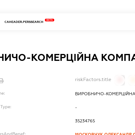
BETA
CAHEADER.PERSSEARCH
НИЧО-КОМЕРЦІЙНА КОМПА
riskFactors.title
0
0
me:
ВИРОБНИЧО-КОМЕРЦІЙНА 
bType:
-
35234765
ersAndBenef:
МОСКОВЧУК ОЛЕКСАНДР 