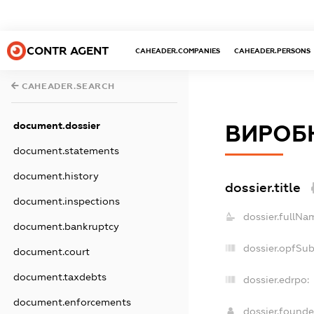
CONTR AGENT
CAHEADER.COMPANIES
CAHEADER.PERSONS
CAHEADER.SEARCH
document.dossier
ВИРОБ
document.statements
document.history
dossier.title
document.inspections
dossier.fullNa
document.bankruptcy
dossier.opfSu
document.court
document.taxdebts
dossier.edrpo:
document.enforcements
dossier.found