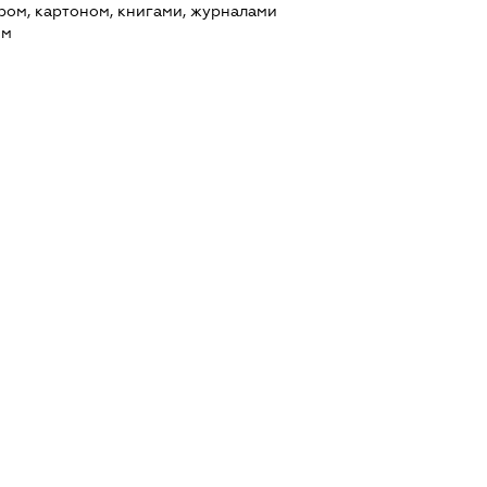
ером, картоном, книгами, журналами
ям