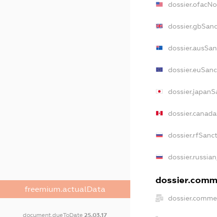
dossier.ofacN
dossier.gbSanc
dossier.ausSan
dossier.euSanc
dossier.japanS
dossier.canad
dossier.rfSanc
dossier.russian
dossier.comme
freemium.actualData
dossier.commer
document.dueToDate
25.03.17