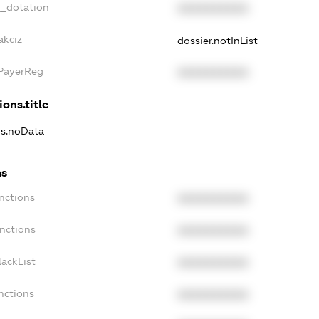
t_dotation
XXXXXXXXXX
akciz
dossier.notInList
xPayerReg
XXXXXXXXXX
ions.title
ns.noData
ns
nctions
XXXXXXXXXX
nctions
XXXXXXXXXX
ackList
XXXXXXXXXX
nctions
XXXXXXXXXX