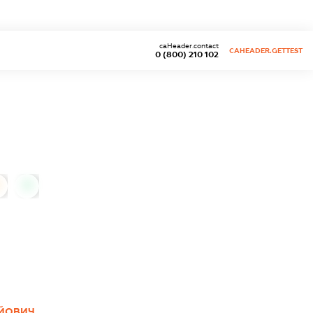
caHeader.contact
CAHEADER.GETTEST
0 (800) 210 102
0
ІЙОВИЧ