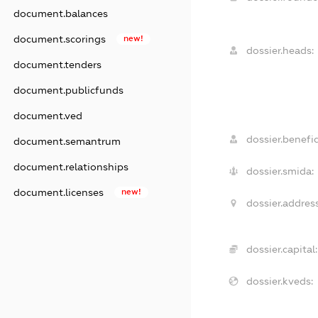
document.balances
document.scorings
new!
dossier.heads:
document.tenders
document.publicfunds
document.ved
dossier.benefic
document.semantrum
document.relationships
dossier.smida:
document.licenses
new!
dossier.address
dossier.capital:
dossier.kveds: