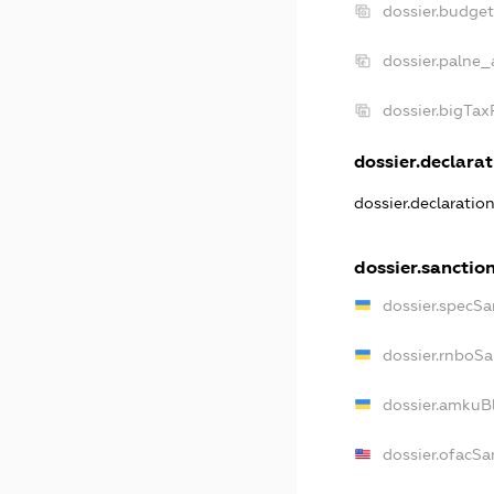
dossier.budge
dossier.palne_
dossier.bigTa
dossier.declarat
dossier.declaratio
dossier.sanctio
dossier.specSa
dossier.rnboSa
dossier.amkuBl
dossier.ofacSa