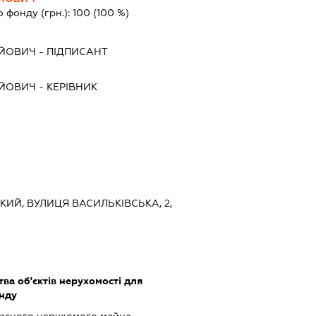
о фонду (грн.):
100
(100 %)
ІЙОВИЧ
-
ПІДПИСАНТ
ІЙОВИЧ
-
КЕРІВНИК
ЬКИЙ, ВУЛИЦЯ ВАСИЛЬКІВСЬКА, 2,
тва об'єктів нерухомості для
енду
ласного нерухомого майна