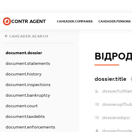
CONTR AGENT
CAHEADER.COMPANIES
CAHEADER.PERSONS
CAHEADER.SEARCH
document.dossier
ВІДРОД
document.statements
document.history
dossier.title
document.inspections
dossier.fullNa
document.bankruptcy
dossier.opfSu
document.court
document.taxdebts
dossier.edrpo:
document.enforcements
dossier.found