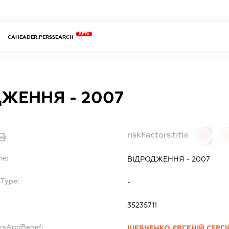
BETA
CAHEADER.PERSSEARCH
ЖЕННЯ - 2007
riskFactors.title
0
0
me:
ВІДРОДЖЕННЯ - 2007
bType:
-
35235711
ersAndBenef:
ШЕВЧЕНКО ЄВГЕНІЙ СЕРГ