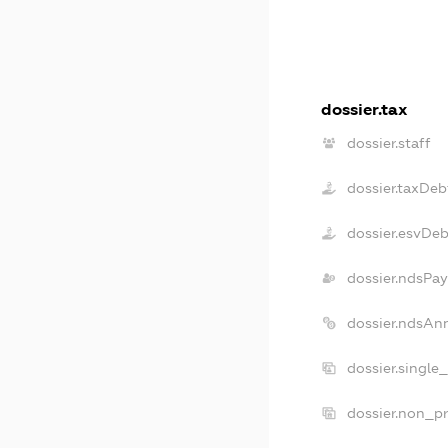
dossier.tax
dossier.staff
dossier.taxDeb
dossier.esvDeb
dossier.ndsPay
dossier.ndsAn
dossier.single
dossier.non_pr