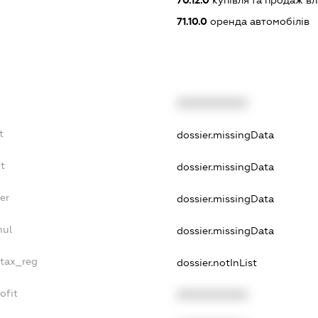
71.10.0
оренда автомобілів
XXXXXXXXXX
t
dossier.missingData
t
dossier.missingData
er
dossier.missingData
nul
dossier.missingData
_tax_reg
dossier.notInList
ofit
XXXXXXXXXX