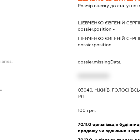
Розмір внеску до статутног
ШЕВЧЕНКО ЄВГЕНІЙ СЕРГ
dossier.position -
ШЕВЧЕНКО ЄВГЕНІЙ СЕРГ
dossier.position -
iaries:
dossier.missingData
XXXXXXXXXX
:
03040, М.КИЇВ, ГОЛОСІЇВС
141
100 грн.
70.11.0
організація будівниц
продажу чи здавання в ор
70.12.0
купівля та продаж в