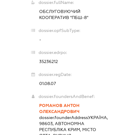
dossier.fullName:
ОБСЛУГОВУЮЧИЙ
КООПЕРАТИВ "ПБШ-8"
dossier.opfSubType:
-
dossier.edrpo:
35236212
dossier.regDate:
01.08.07
dossier.foundersAndBenef:
РОМАНОВ АНТОН
ОЛЕКСАНДРОВИЧ
dossier.founderAddress
УКРАЇНА,
98603, АВТОНОМНА
РЕСПУБЛІКА КРИМ, МІСТО