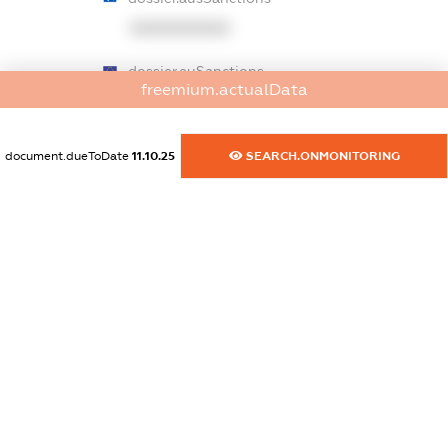
XXXXXXXXXX
dossier.euSanctions
freemium.actualData
XXXXXXXXXX
dossier.japanSanctions
document.dueToDate
11.10.25
SEARCH.ONMONITORING
XXXXXXXXXX
dossier.canadaSanctions
XXXXXXXXXX
dossier.rfSanctions
XXXXXXXXXX
dossier.russian_reg_title
XXXXXXXXXX
dossier.commercial_info.title