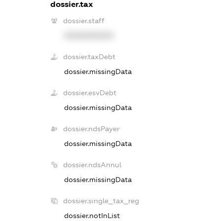
dossier.tax
dossier.staff
XXXXXXXXXX
dossier.taxDebt
dossier.missingData
dossier.esvDebt
dossier.missingData
dossier.ndsPayer
dossier.missingData
dossier.ndsAnnul
dossier.missingData
dossier.single_tax_reg
dossier.notInList