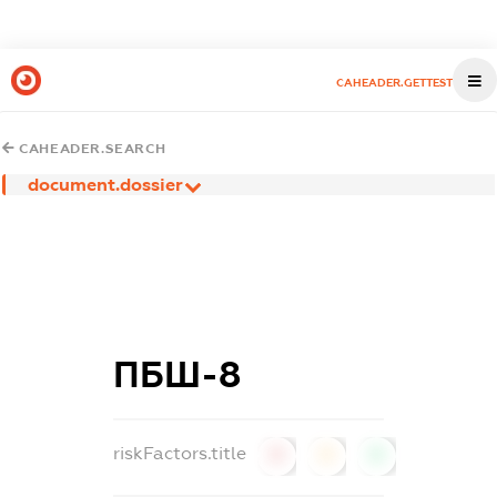
CAHEADER.GETTEST
CAHEADER.SEARCH
document.dossier
ПБШ-8
riskFactors.title
0
0
0