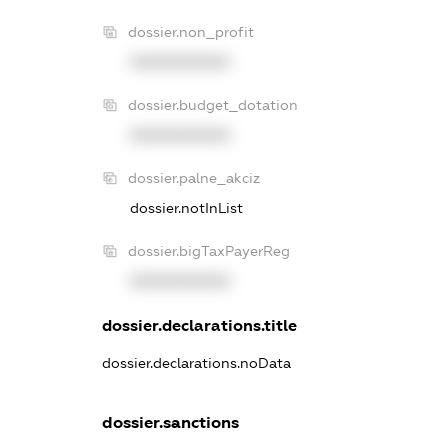
dossier.non_profit
XXXXXXXXXX
dossier.budget_dotation
XXXXXXXXXX
dossier.palne_akciz
dossier.notInList
dossier.bigTaxPayerReg
XXXXXXXXXX
dossier.declarations.title
dossier.declarations.noData
dossier.sanctions