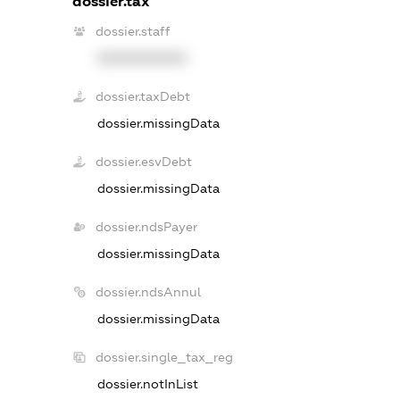
dossier.tax
dossier.staff
XXXXXXXXXX
dossier.taxDebt
dossier.missingData
dossier.esvDebt
dossier.missingData
dossier.ndsPayer
dossier.missingData
dossier.ndsAnnul
dossier.missingData
dossier.single_tax_reg
dossier.notInList