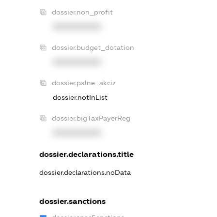
dossier.non_profit
XXXXXXXXXX
dossier.budget_dotation
XXXXXXXXXX
dossier.palne_akciz
dossier.notInList
dossier.bigTaxPayerReg
XXXXXXXXXX
dossier.declarations.title
dossier.declarations.noData
dossier.sanctions