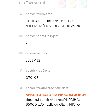
riskFactors.title
0
0
0
dossier.fullName:
ПРИВАТНЕ ПІДПРИЄМСТВО
"ГІРНИЧИЙ БУДІВЕЛЬНИК 2008"
dossier.opfSubType:
-
dossier.edrpo:
35237132
dossier.regDate:
07.01.08
dossier.foundersAndBenef:
БИКОВ АНАТОЛІЙ МИКОЛАЙОВИЧ
dossier.founderAddress
УКРАЇНА,
85000, ДОНЕЦЬКА ОБЛ., МІСТО