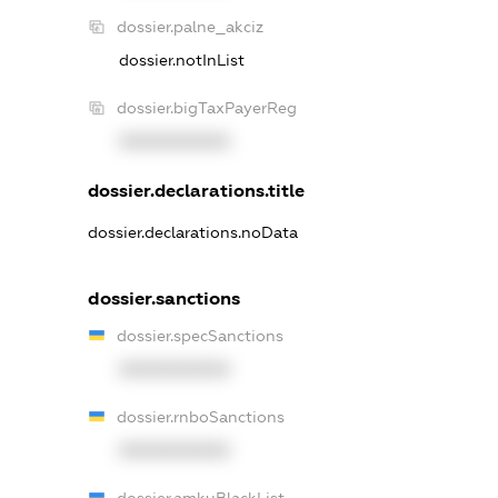
dossier.palne_akciz
dossier.notInList
dossier.bigTaxPayerReg
XXXXXXXXXX
dossier.declarations.title
dossier.declarations.noData
dossier.sanctions
dossier.specSanctions
XXXXXXXXXX
dossier.rnboSanctions
XXXXXXXXXX
dossier.amkuBlackList