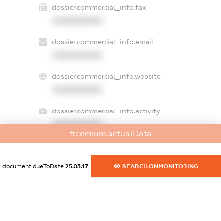
dossier.commercial_info.fax
XXXXXXXXXX
dossier.commercial_info.email
XXXXXXXXXX
dossier.commercial_info.website
XXXXXXXXXX
dossier.commercial_info.activity
XXXXXXXXXX
freemium.actualData
document.dueToDate
25.03.17
SEARCH.ONMONITORING
freemium.exampleText_1
freemium.exampleText_2
freemium.anonymousPerSearch2
FREEMIUM.DETAILS
FREEMIUM.REGISTER