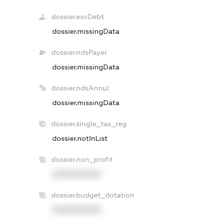
dossier.esvDebt
dossier.missingData
dossier.ndsPayer
dossier.missingData
dossier.ndsAnnul
dossier.missingData
dossier.single_tax_reg
dossier.notInList
dossier.non_profit
XXXXXXXXXX
dossier.budget_dotation
XXXXXXXXXX