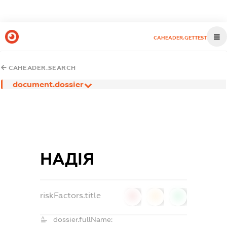
CAHEADER.GETTEST
CAHEADER.SEARCH
document.dossier
НАДІЯ
riskFactors.title
0
0
0
dossier.fullName: