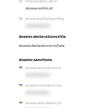
dossier.palne_akciz
dossier.notInList
dossier.bigTaxPayerReg
XXXXXXXXXX
dossier.declarations.title
dossier.declarations.noData
dossier.sanctions
dossier.specSanctions
XXXXXXXXXX
dossier.rnboSanctions
XXXXXXXXXX
dossier.amkuBlackList