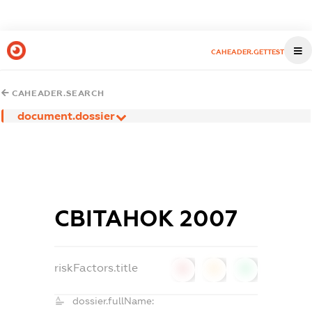
CAHEADER.GETTEST
CAHEADER.SEARCH
document.dossier
СВІТАНОК 2007
riskFactors.title
0
0
0
dossier.fullName: