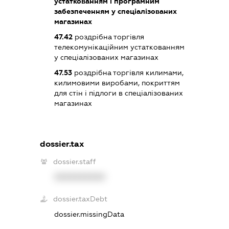
устаткованням і програмним
забезпеченням у спеціалізованих
магазинах
47.42
роздрібна торгівля
телекомунікаційним устаткованням
у спеціалізованих магазинах
47.53
роздрібна торгівля килимами,
килимовими виробами, покриттям
для стін і підлоги в спеціалізованих
магазинах
dossier.tax
dossier.staff
XXXXXXXXXX
dossier.taxDebt
dossier.missingData