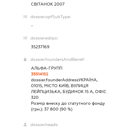
СВІТАНОК 2007
dossier.opfSubType:
-
dossier.edrpo:
35237169
dossier.foundersAndBenef:
АЛЬФА-ГРУПП
35514152
dossier.founderAddress
УКРАЇНА,
01015, МІСТО КИЇВ, ВУЛИЦЯ
ЛЕЙПЦИЗЬКА, БУДИНОК 15 А, ОФІС
320
Розмір внеску до статутного фонду
(грн.):
37 800
(90 %)
dossier.heads: