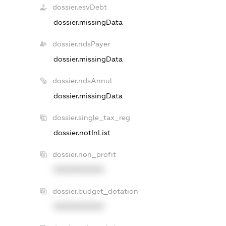
dossier.esvDebt
dossier.missingData
dossier.ndsPayer
dossier.missingData
dossier.ndsAnnul
dossier.missingData
dossier.single_tax_reg
dossier.notInList
dossier.non_profit
XXXXXXXXXX
dossier.budget_dotation
XXXXXXXXXX