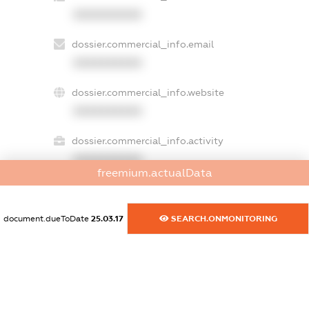
XXXXXXXXXX
dossier.commercial_info.email
XXXXXXXXXX
dossier.commercial_info.website
XXXXXXXXXX
dossier.commercial_info.activity
XXXXXXXXXX
freemium.actualData
document.dueToDate
25.03.17
SEARCH.ONMONITORING
freemium.exampleText_1
freemium.exampleText_2
freemium.anonymousPerSearch2
FREEMIUM.DETAILS
FREEMIUM.REGISTER