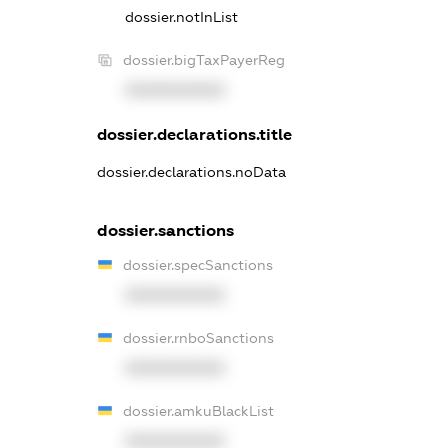
dossier.notInList
dossier.bigTaxPayerReg
XXXXXXXXXX
dossier.declarations.title
dossier.declarations.noData
dossier.sanctions
dossier.specSanctions
XXXXXXXXXX
dossier.rnboSanctions
XXXXXXXXXX
dossier.amkuBlackList
XXXXXXXXXX