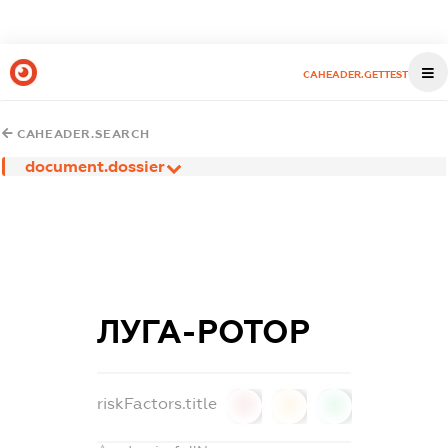
CAHEADER.GETTEST
CAHEADER.SEARCH
document.dossier
ЛУГА-РОТОР
riskFactors.title
0
0
0