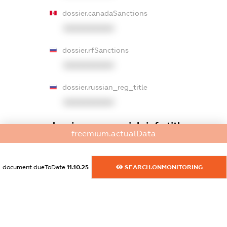
dossier.canadaSanctions
XXXXXXXXXX
dossier.rfSanctions
XXXXXXXXXX
dossier.russian_reg_title
XXXXXXXXXX
dossier.commercial_info.title
freemium.actualData
dossier.commercial_info.postal_address
XXXXXXXXXX
document.dueToDate
11.10.25
SEARCH.ONMONITORING
dossier.commercial_info.phone
XXXXXXXXXX
dossier.commercial_info.fax