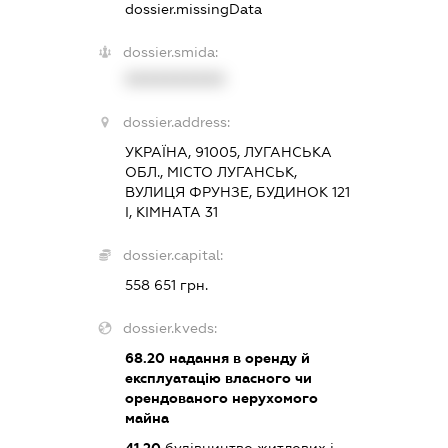
dossier.missingData
dossier.smida:
XXXXXXXXXX
dossier.address:
УКРАЇНА, 91005, ЛУГАНСЬКА
ОБЛ., МІСТО ЛУГАНСЬК,
ВУЛИЦЯ ФРУНЗЕ, БУДИНОК 121
І, КІМНАТА 31
dossier.capital:
558 651 грн.
dossier.kveds:
68.20
надання в оренду й
експлуатацію власного чи
орендованого нерухомого
майна
41.20
будівництво житлових і