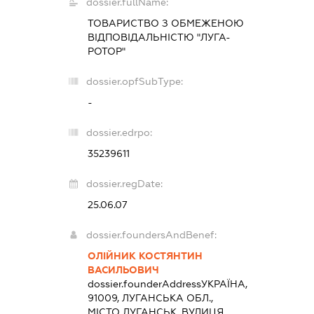
dossier.fullName:
ТОВАРИСТВО З ОБМЕЖЕНОЮ
ВІДПОВІДАЛЬНІСТЮ "ЛУГА-
РОТОР"
dossier.opfSubType:
-
dossier.edrpo:
35239611
dossier.regDate:
25.06.07
dossier.foundersAndBenef:
ОЛІЙНИК КОСТЯНТИН
ВАСИЛЬОВИЧ
dossier.founderAddress
УКРАЇНА,
91009, ЛУГАНСЬКА ОБЛ.,
МІСТО ЛУГАНСЬК, ВУЛИЦЯ