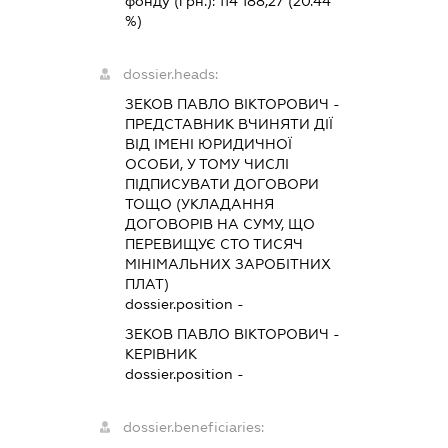
фонду (грн.):
114 188,27
(20.44
%)
dossier.heads:
ЗЕКОВ ПАВЛО ВІКТОРОВИЧ
-
ПРЕДСТАВНИК
ВЧИНЯТИ ДІЇ
ВІД ІМЕНІ ЮРИДИЧНОЇ
ОСОБИ, У ТОМУ ЧИСЛІ
ПІДПИСУВАТИ ДОГОВОРИ
ТОЩО (УКЛАДАННЯ
ДОГОВОРІВ НА СУМУ, ЩО
ПЕРЕВИЩУЄ СТО ТИСЯЧ
МІНІМАЛЬНИХ ЗАРОБІТНИХ
ПЛАТ)
dossier.position -
ЗЕКОВ ПАВЛО ВІКТОРОВИЧ
-
КЕРІВНИК
dossier.position -
dossier.beneficiaries: