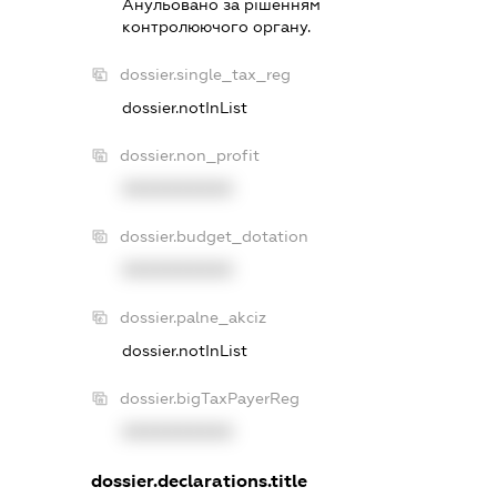
Анульовано за рiшенням
контролюючого органу.
dossier.single_tax_reg
dossier.notInList
dossier.non_profit
XXXXXXXXXX
dossier.budget_dotation
XXXXXXXXXX
dossier.palne_akciz
dossier.notInList
dossier.bigTaxPayerReg
XXXXXXXXXX
dossier.declarations.title