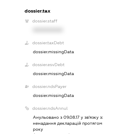
dossier.tax
dossier.staff
XXXXXXXXXX
dossier.taxDebt
dossier.missingData
dossier.esvDebt
dossier.missingData
dossier.ndsPayer
dossier.missingData
dossier.ndsAnnul
Анульовано з 09.08.17 у зв'язку з:
ненадання декларацiй протягом
року