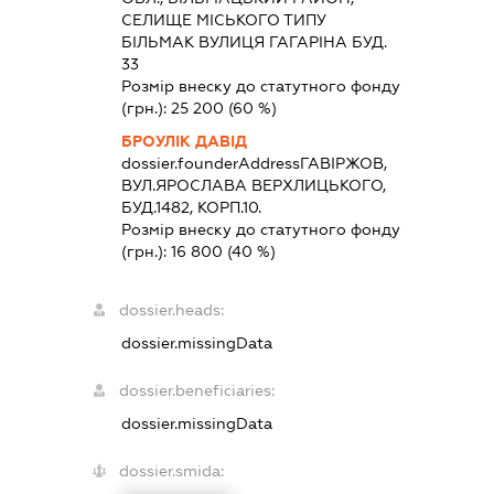
СЕЛИЩЕ МІСЬКОГО ТИПУ
БІЛЬМАК ВУЛИЦЯ ГАГАРІНА БУД.
33
Розмір внеску до статутного фонду
(грн.):
25 200
(60 %)
БРОУЛІК ДАВІД
dossier.founderAddress
ГАВІРЖОВ,
ВУЛ.ЯРОСЛАВА ВЕРХЛИЦЬКОГО,
БУД.1482, КОРП.10.
Розмір внеску до статутного фонду
(грн.):
16 800
(40 %)
dossier.heads:
dossier.missingData
dossier.beneficiaries:
dossier.missingData
dossier.smida: