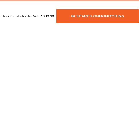
dossier.commercial_info.activity
document.dueToDate
19.12.18
SEARCH.ONMONITORING
XXXXXXXXXX
freemium.exampleText_1
freemium.exampleText_2
freemium.anonymousPerSearch2
FREEMIUM.DETAILS
FREEMIUM.REGISTER