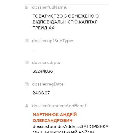
dossier.fullName:
ТОВАРИСТВО З ОБМЕЖЕНОЮ
ВІДПОВІДАЛЬНІСТЮ
КАПІТАЛ
ТРЕЙД ХХІ
dossier.opfSubType:
-
dossier.edrpo:
35244836
dossier.regDate:
24.06.07
dossier.foundersAndBenef:
МАРТИНЮК АНДРІЙ
ОЛЕКСАНДРОВИЧ
dossier.founderAddress
ЗАПОРІЗЬКА
ОБЛ., БІЛЬМАЦЬКИЙ РАЙОН,