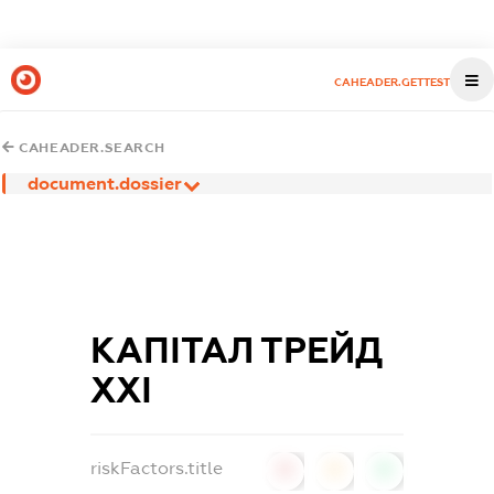
CAHEADER.GETTEST
CAHEADER.SEARCH
document.dossier
КАПІТАЛ ТРЕЙД
ХХІ
riskFactors.title
0
0
0