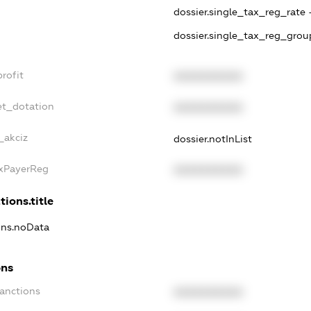
dossier.single_tax_reg_rate 
dossier.single_tax_reg_grou
rofit
XXXXXXXXXX
et_dotation
XXXXXXXXXX
_akciz
dossier.notInList
axPayerReg
XXXXXXXXXX
tions.title
ions.noData
ons
Sanctions
XXXXXXXXXX