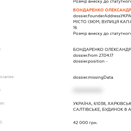
Розмір внеску до статутног
БОНДАРЕНКО ОЛЕКСАНДР
dossier.founderAddress
УКРА
МІСТО ІЗЮМ, ВУЛИЦЯ КАП
16
Розмір внеску до статутног
:
БОНДАРЕНКО ОЛЕКСАНДР
dossier.from 27.04.17
dossier.position -
ciaries:
dossier.missingData
:
XXXXXXXXXX
ss:
УКРАЇНА, 61038, ХАРКІВСЬ
САЛТІВСЬКЕ, БУДИНОК 8 
l:
42 000 грн.