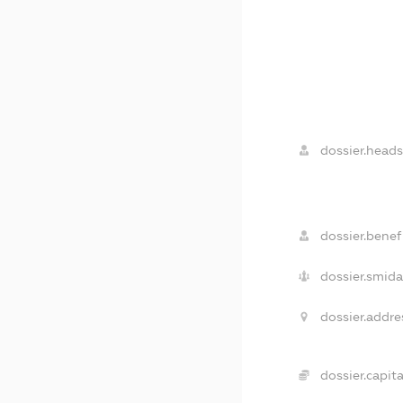
dossier.heads
dossier.benefi
dossier.smida
dossier.addre
dossier.capita