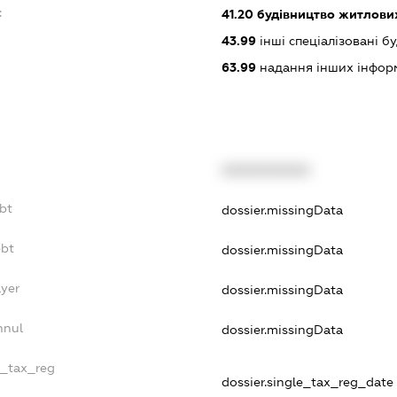
:
41.20
будівництво житлових
43.99
інші спеціалізовані буд
63.99
надання інших інформац
XXXXXXXXXX
ebt
dossier.missingData
ebt
dossier.missingData
ayer
dossier.missingData
nnul
dossier.missingData
e_tax_reg
dossier.single_tax_reg_date -