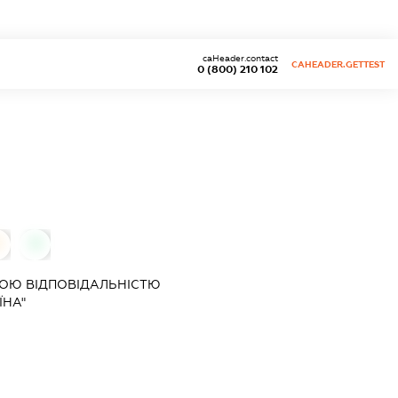
caHeader.contact
CAHEADER.GETTEST
0 (800) 210 102
0
0
ОЮ ВІДПОВІДАЛЬНІСТЮ
ЇНА"