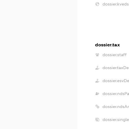
dossier.kveds
dossier.tax
dossier.staff
dossier.taxD
dossier.esvD
dossier.ndsP
dossier.ndsA
dossier.singl