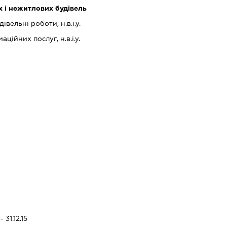
 і нежитлових будівель
івельні роботи, н.в.і.у.
ійних послуг, н.в.і.у.
 31.12.15