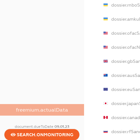
dossier.rnbo
dossier.amku
dossier.ofac
dossier.ofac
dossier.gbSa
dossier.ausS
dossier.euSa
dossier.japa
freemium.actualData
dossier.cana
document.dueToDate
09.01.23
dossier.rfSan
SEARCH.ONMONITORING