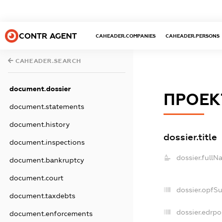
CONTR AGENT
CAHEADER.COMPANIES
CAHEADER.PERSONS
CAHEADER.SEARCH
document.dossier
ПРОЕК
document.statements
document.history
dossier.title
document.inspections
dossier.fullN
document.bankruptcy
document.court
dossier.opfS
document.taxdebts
dossier.edrpo
document.enforcements