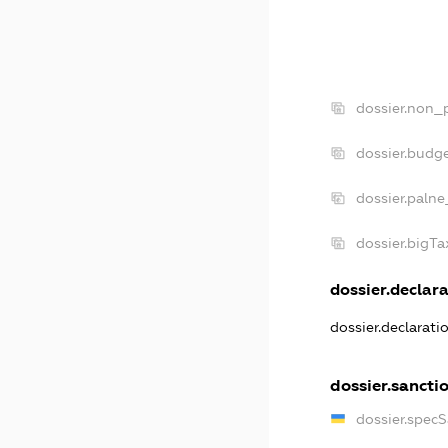
dossier.non_p
dossier.budg
dossier.palne
dossier.bigT
dossier.declara
dossier.declarat
dossier.sancti
dossier.spec