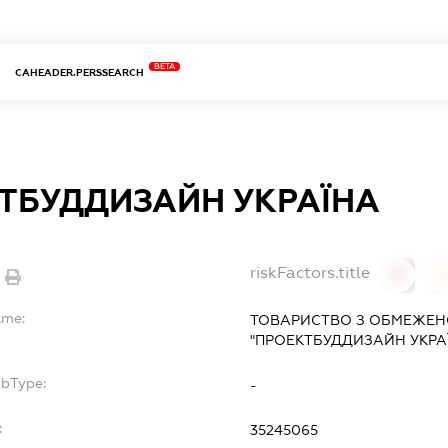
BETA
CAHEADER.PERSSEARCH
ТБУДДИЗАЙН УКРАЇНА
riskFactors.title
0
ame:
ТОВАРИСТВО З ОБМЕЖЕН
"ПРОЕКТБУДДИЗАЙН УКРА
ubType:
-
:
35245065