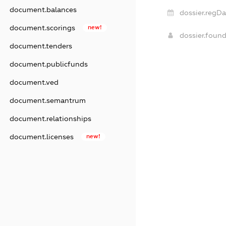
document.balances
dossier.regDa
document.scorings
new!
dossier.foun
document.tenders
document.publicfunds
document.ved
document.semantrum
document.relationships
document.licenses
new!