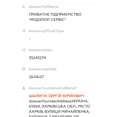
dossier.fullName:
ПРИВАТНЕ ПІДПРИЄМСТВО
"МОДУЛОР-СЕРВІС"
dossier.opfSubType:
-
dossier.edrpo:
35245274
dossier.regDate:
26.06.07
dossier.foundersAndBenef:
ШАЛИГІН СЕРГІЙ ЮРІЙОВИЧ
dossier.founderAddress
УКРАЇНА,
61064, ХАРКІВСЬКА ОБЛ., МІСТО
ХАРКІВ, ВУЛИЦЯ МИНАЙЛЕНКА,
БУДИНОК 7, КВАРТИРА 175