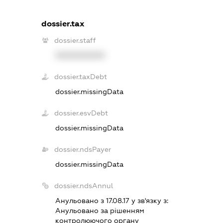
dossier.tax
dossier.staff
XXXXXXXXXX
dossier.taxDebt
dossier.missingData
dossier.esvDebt
dossier.missingData
dossier.ndsPayer
dossier.missingData
dossier.ndsAnnul
Анульовано з 17.08.17 у зв'язку з:
Анульовано за рiшенням
контролюючого органу