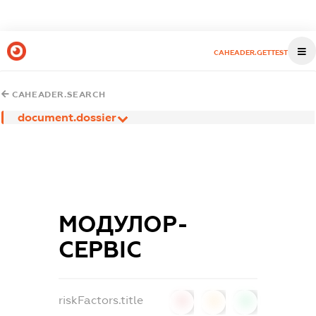
CAHEADER.GETTEST
CAHEADER.SEARCH
document.dossier
МОДУЛОР-
СЕРВІС
riskFactors.title
0
0
0