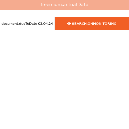
freemium.actualData
dossier.commercial_info.activity
XXXXXXXXXX
document.dueToDate
02.04.24
SEARCH.ONMONITORING
freemium.exampleText_1
freemium.exampleText_2
freemium.anonymousPerSearch2
FREEMIUM.DETAILS
FREEMIUM.REGISTER