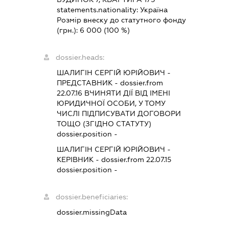
statements.nationality:
Україна
Розмір внеску до статутного фонду
(грн.):
6 000
(100 %)
dossier.heads:
ШАЛИГІН СЕРГІЙ ЮРІЙОВИЧ
-
ПРЕДСТАВНИК
- dossier.from
22.07.16
ВЧИНЯТИ ДІЇ ВІД ІМЕНІ
ЮРИДИЧНОЇ ОСОБИ, У ТОМУ
ЧИСЛІ ПІДПИСУВАТИ ДОГОВОРИ
ТОЩО (ЗГІДНО СТАТУТУ)
dossier.position -
ШАЛИГІН СЕРГІЙ ЮРІЙОВИЧ
-
КЕРІВНИК
- dossier.from 22.07.15
dossier.position -
dossier.beneficiaries:
dossier.missingData