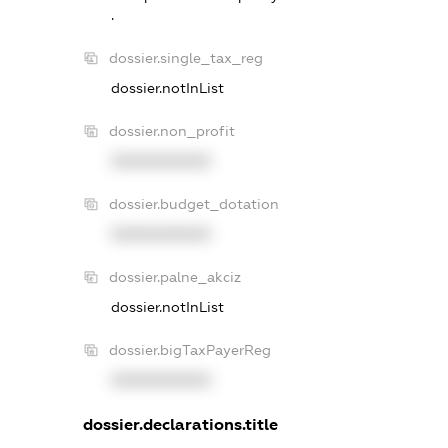
.
dossier.single_tax_reg
dossier.notInList
dossier.non_profit
XXXXXXXXXX
dossier.budget_dotation
XXXXXXXXXX
dossier.palne_akciz
dossier.notInList
dossier.bigTaxPayerReg
XXXXXXXXXX
dossier.declarations.title