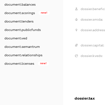
document.balances
dossier.benefici
document.scorings
new!
dossier.smida:
document.tenders
document.publicfunds
dossier.address
document.ved
dossier.capital:
document.semantrum
document.relationships
dossier.kveds:
document.licenses
new!
dossier.tax