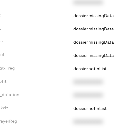
XXXXXXXXXX
t
dossier.missingData
t
dossier.missingData
er
dossier.missingData
ul
dossier.missingData
_tax_reg
dossier.notInList
ofit
XXXXXXXXXX
_dotation
XXXXXXXXXX
akciz
dossier.notInList
PayerReg
XXXXXXXXXX