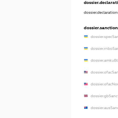
dossier.declarati
dossier.declaratio
dossier.sanction
dossier.specSa
dossier.rnboSa
dossier.amkuBl
dossier.ofacSa
dossier.ofacN
dossier.gbSanc
dossier.ausSan