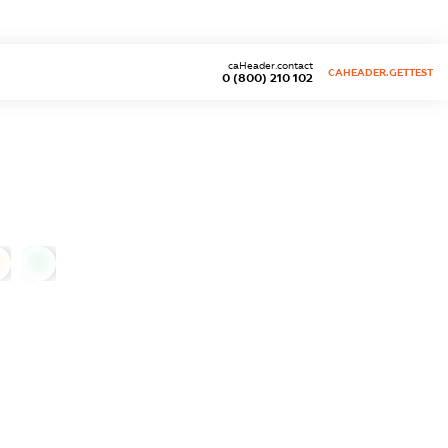
caHeader.contact
CAHEADER.GETTEST
0 (800) 210 102
0