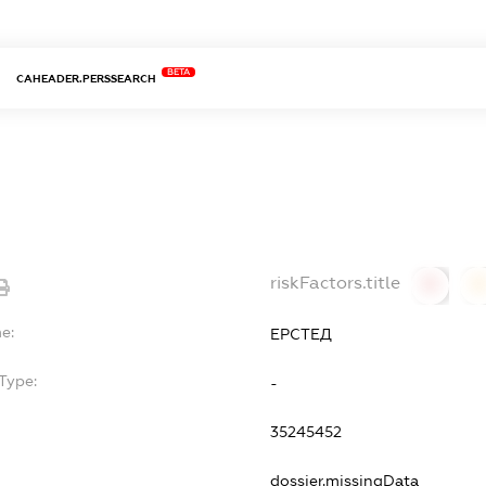
BETA
CAHEADER.PERSSEARCH
riskFactors.title
0
0
e:
ЕРСТЕД
Type:
-
35245452
dossier.missingData