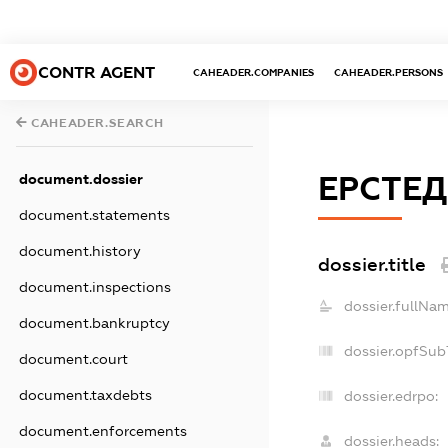
CONTR AGENT
CAHEADER.COMPANIES
CAHEADER.PERSONS
CAHEADER.SEARCH
ЕРСТЕД
document.dossier
document.statements
document.history
dossier.title
document.inspections
dossier.fullNam
document.bankruptcy
dossier.opfSub
document.court
document.taxdebts
dossier.edrpo:
document.enforcements
dossier.heads: