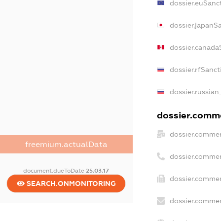
dossier.euSanc
dossier.japanS
dossier.canada
dossier.rfSanct
dossier.russian
dossier.comme
dossier.commer
freemium.actualData
dossier.commer
document.dueToDate
25.03.17
dossier.commer
SEARCH.ONMONITORING
dossier.commer