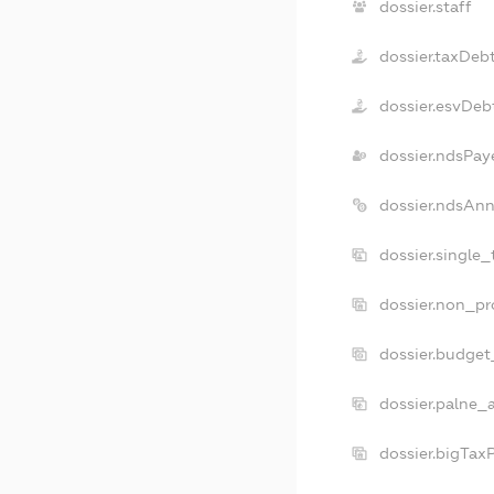
dossier.staff
dossier.taxDeb
dossier.esvDeb
dossier.ndsPay
dossier.ndsAnn
dossier.single
dossier.non_pr
dossier.budget
dossier.palne_
dossier.bigTax