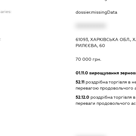
aries:
dossier.missingData
XXXXXXXXXX
:
61093, ХАРКІВСЬКА ОБЛ., 
РИЛЄЄВА, 60
70 000 грн.
01.11.0
вирощування зернови
52.11
роздрібна торгівля в н
перевагою продовольчого 
52.12.0
роздрібна торгівля в
переваги продовольчого а