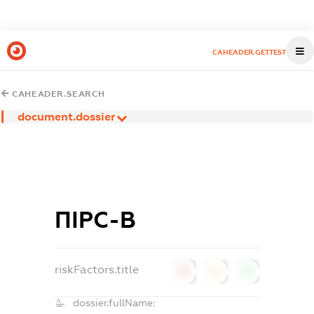
CAHEADER.GETTEST
CAHEADER.SEARCH
document.dossier
ПІРС-В
riskFactors.title
0
0
0
dossier.fullName: