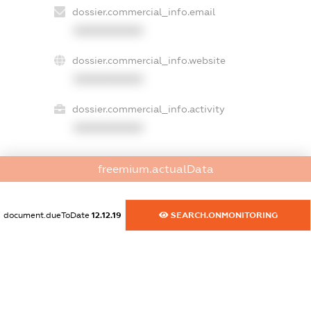
dossier.commercial_info.email
XXXXXXXXXX
dossier.commercial_info.website
XXXXXXXXXX
dossier.commercial_info.activity
XXXXXXXXXX
freemium.actualData
freemium.exampleText_1
freemium.exampleText_2
freemium.anonymousPerSearch2
document.dueToDate
12.12.19
SEARCH.ONMONITORING
FREEMIUM.DETAILS
FREEMIUM.REGISTER