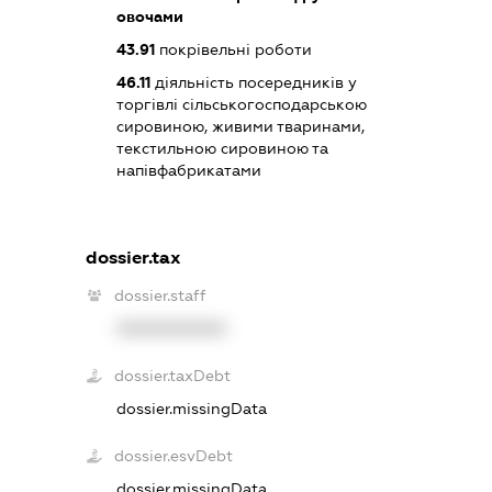
овочами
43.91
покрівельні роботи
46.11
діяльність посередників у
торгівлі сільськогосподарською
сировиною, живими тваринами,
текстильною сировиною та
напівфабрикатами
dossier.tax
dossier.staff
XXXXXXXXXX
dossier.taxDebt
dossier.missingData
dossier.esvDebt
dossier.missingData