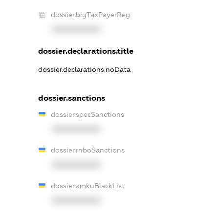
dossier.bigTaxPayerReg
XXXXXXXXXX
dossier.declarations.title
dossier.declarations.noData
dossier.sanctions
dossier.specSanctions
XXXXXXXXXX
dossier.rnboSanctions
XXXXXXXXXX
dossier.amkuBlackList
XXXXXXXXXX