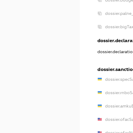
dossier.budg
dossier.palne
dossier.bigT
dossier.declarat
dossier.declarati
dossier.sancti
dossier.specS
dossier.rnboS
dossier.amkuB
dossier.ofacS
dossier.ofac