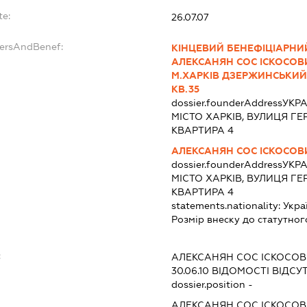
te:
26.07.07
dersAndBenef:
КІНЦЕВИЙ БЕНЕФІЦІАРНИЙ
АЛЕКСАНЯН СОС ІСКОСОВИ
М.ХАРКІВ ДЗЕРЖИНСЬКИЙ 
КВ.35
dossier.founderAddress
УКРА
МІСТО ХАРКІВ, ВУЛИЦЯ ГЕР
КВАРТИРА 4
АЛЕКСАНЯН СОС ІСКОСОВ
dossier.founderAddress
УКРА
МІСТО ХАРКІВ, ВУЛИЦЯ ГЕР
КВАРТИРА 4
statements.nationality:
Укра
Розмір внеску до статутног
:
АЛЕКСАНЯН СОС ІСКОСО
30.06.10
ВІДОМОСТІ ВІДСУТ
dossier.position -
АЛЕКСАНЯН СОС ІСКОСО