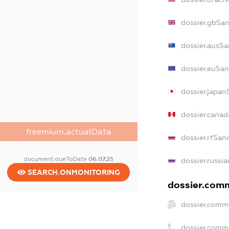
dossier.gbSan
dossier.ausSa
dossier.euSan
dossier.japan
dossier.cana
freemium.actualData
dossier.rfSan
document.dueToDate
06.07.25
dossier.russi
SEARCH.ONMONITORING
dossier.comm
dossier.comme
dossier.comm