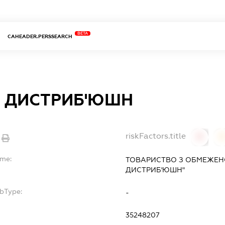
BETA
CAHEADER.PERSSEARCH
 ДИСТРИБ'ЮШН
riskFactors.title
0
ame:
ТОВАРИСТВО З ОБМЕЖЕН
ДИСТРИБ'ЮШН"
ubType:
-
35248207