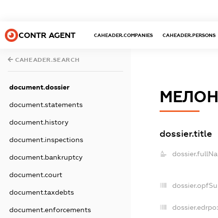
CONTR AGENT
CAHEADER.COMPANIES
CAHEADER.PERSONS
CAHEADER.SEARCH
document.dossier
МЕЛОН
document.statements
document.history
dossier.title
document.inspections
dossier.fullN
document.bankruptcy
document.court
dossier.opfS
document.taxdebts
dossier.edrpo:
document.enforcements