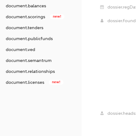
document.balances
dossier.regDa
document.scorings
new!
dossier.foun
document.tenders
document.publicfunds
document.ved
document.semantrum
document.relationships
document.licenses
new!
dossier.heads