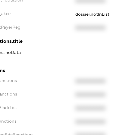
et_dotation
XXXXXXXXXX
_akciz
dossier.notInList
axPayerReg
XXXXXXXXXX
ions.title
ons.noData
ons
anctions
XXXXXXXXXX
anctions
XXXXXXXXXX
lackList
XXXXXXXXXX
anctions
XXXXXXXXXX
NonSdnSanctions