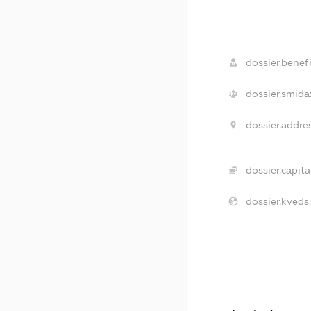
dossier.benefi
dossier.smida
dossier.addres
dossier.capital
dossier.kveds: