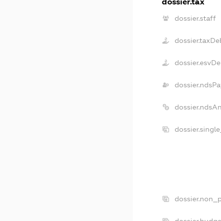
dossier.tax
dossier.staff
dossier.taxDe
dossier.esvDe
dossier.ndsPa
dossier.ndsA
dossier.singl
dossier.non_p