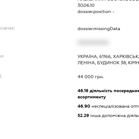
30.06.10
dossier.position -
ciaries:
dossier.missingData
:
XXXXXXXXXX
s:
УКРАЇНА, 61166, ХАРКІВСЬ
ЛЕНІНА, БУДИНОК 38, КІМ
:
44 000 грн.
46.19
діяльність посередник
асортименту
46.90
неспеціалізована опт
52.29
інша допоміжна діяльн