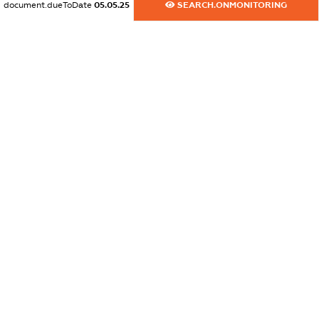
document.dueToDate
05.05.25
SEARCH.ONMONITORING
dossier.commercial_info.email
XXXXXXXXXX
dossier.commercial_info.website
XXXXXXXXXX
dossier.commercial_info.activity
XXXXXXXXXX
freemium.exampleText_1
freemium.exampleText_2
freemium.anonymousPerSearch2
FREEMIUM.DETAILS
FREEMIUM.REGISTER