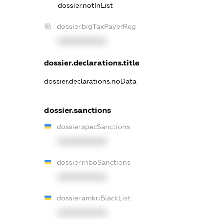
dossier.notInList
dossier.bigTaxPayerReg
XXXXXXXXXX
dossier.declarations.title
dossier.declarations.noData
dossier.sanctions
dossier.specSanctions
XXXXXXXXXX
dossier.rnboSanctions
XXXXXXXXXX
dossier.amkuBlackList
XXXXXXXXXX