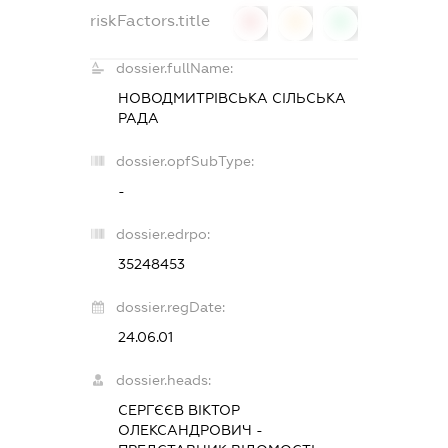
riskFactors.title
0
0
0
dossier.fullName:
НОВОДМИТРІВСЬКА СІЛЬСЬКА
РАДА
dossier.opfSubType:
-
dossier.edrpo:
35248453
dossier.regDate:
24.06.01
dossier.heads:
СЕРГЄЄВ ВІКТОР
ОЛЕКСАНДРОВИЧ
-