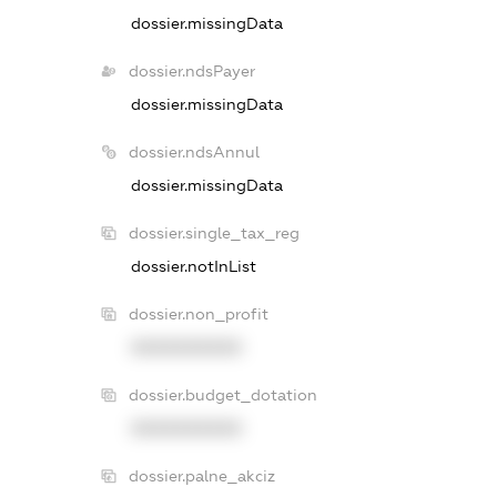
dossier.missingData
dossier.ndsPayer
dossier.missingData
dossier.ndsAnnul
dossier.missingData
dossier.single_tax_reg
dossier.notInList
dossier.non_profit
XXXXXXXXXX
dossier.budget_dotation
XXXXXXXXXX
dossier.palne_akciz