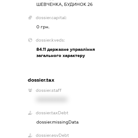
ШЕВЧЕНКА, БУДИНОК 26
dossier.capital:
0 грн.
dossier.kveds:
84.11
державне управління
загального характеру
dossier.tax
dossier.staff
XXXXXXXXXX
dossier.taxDebt
dossier.missingData
dossier.esvDebt