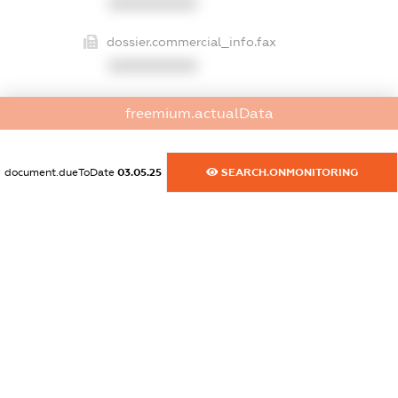
XXXXXXXXXX
dossier.commercial_info.fax
XXXXXXXXXX
dossier.commercial_info.email
freemium.actualData
XXXXXXXXXX
dossier.commercial_info.website
document.dueToDate
03.05.25
SEARCH.ONMONITORING
XXXXXXXXXX
dossier.commercial_info.activity
XXXXXXXXXX
freemium.exampleText_1
freemium.exampleText_2
freemium.anonymousPerSearch2
FREEMIUM.DETAILS