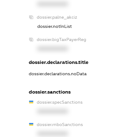
XXXXXXXXXX
dossier.palne_akciz
dossier.notInList
dossier.bigTaxPayerReg
XXXXXXXXXX
dossier.declarations.title
dossier.declarations.noData
dossier.sanctions
dossier.specSanctions
XXXXXXXXXX
dossier.rnboSanctions
XXXXXXXXXX