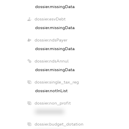
dossier.missingData
dossier.esvDebt
dossier.missingData
dossier.ndsPayer
dossier.missingData
dossier.ndsAnnul
dossier.missingData
dossier.single_tax_reg
dossier.notInList
dossier.non_profit
XXXXXXXXXX
dossier.budget_dotation