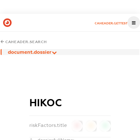
CAHEADER.GETTEST
CAHEADER.SEARCH
document.dossier
НІКОС
riskFactors.title
0
0
0
dossier.fullName: