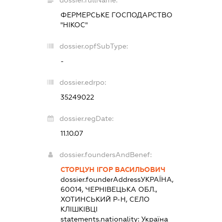
ФЕРМЕРСЬКЕ ГОСПОДАРСТВО
"НІКОС"
dossier.opfSubType:
-
dossier.edrpo:
35249022
dossier.regDate:
11.10.07
dossier.foundersAndBenef:
СТОРЦУН ІГОР ВАСИЛЬОВИЧ
dossier.founderAddress
УКРАЇНА,
60014, ЧЕРНІВЕЦЬКА ОБЛ.,
ХОТИНСЬКИЙ Р-Н, СЕЛО
КЛІШКІВЦІ
statements.nationality:
Україна