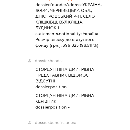
dossier.founderAddress
УКРАЇНА,
60014, ЧЕРНІВЕЦЬКА ОБЛ.,
ДНІСТРОВСЬКИЙ Р-Н, СЕЛО
КЛІШКІВЦІ, ВУЛ.КЛІЩА,
БУДИНОК 1
statements.nationality:
Україна
Розмір внеску до статутного
фонду (грн.):
396 825
(98.511 %)
dossier.heads:
СТОРЦУН НІНА ДМИТРІВНА
-
ПРЕДСТАВНИК
ВІДОМОСТІ
ВІДСУТНІ
dossier.position -
СТОРЦУН НІНА ДМИТРІВНА
-
КЕРІВНИК
dossier.position -
dossier.beneficiaries: