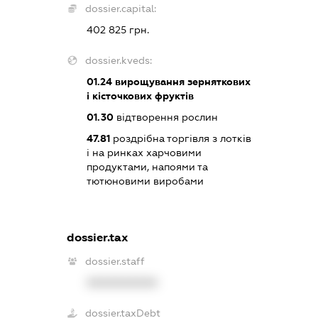
dossier.capital:
402 825 грн.
dossier.kveds:
01.24
вирощування зерняткових
і кісточкових фруктів
01.30
відтворення рослин
47.81
роздрібна торгівля з лотків
і на ринках харчовими
продуктами, напоями та
тютюновими виробами
dossier.tax
dossier.staff
XXXXXXXXXX
dossier.taxDebt