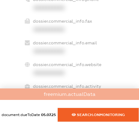
XXXXXXXXXX
dossier.commercial_info.fax
XXXXXXXXXX
dossier.commercial_info.email
XXXXXXXXXX
dossier.commercial_info.website
XXXXXXXXXX
dossier.commercial_info.activity
freemium.actualData
XXXXXXXXXX
document.dueToDate
05.07.25
SEARCH.ONMONITORING
freemium.exampleText_1
freemium.exampleText_2
freemium.anonymousPerSearch2