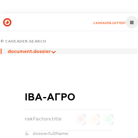
CAHEADER.GETTEST
CAHEADER.SEARCH
document.dossier
ІВА-АГРО
riskFactors.title
0
0
0
dossier.fullName: