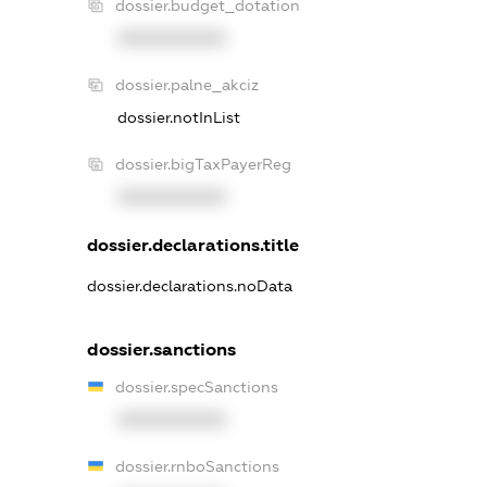
dossier.budget_dotation
XXXXXXXXXX
dossier.palne_akciz
dossier.notInList
dossier.bigTaxPayerReg
XXXXXXXXXX
dossier.declarations.title
dossier.declarations.noData
dossier.sanctions
dossier.specSanctions
XXXXXXXXXX
dossier.rnboSanctions