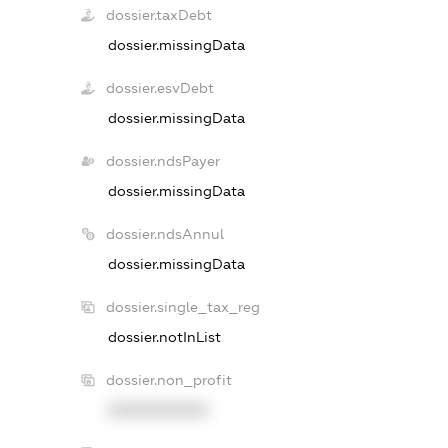
dossier.taxDebt
dossier.missingData
dossier.esvDebt
dossier.missingData
dossier.ndsPayer
dossier.missingData
dossier.ndsAnnul
dossier.missingData
dossier.single_tax_reg
dossier.notInList
dossier.non_profit
XXXXXXXXXX