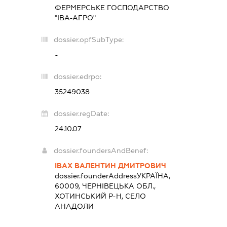
ФЕРМЕРСЬКЕ ГОСПОДАРСТВО
"ІВА-АГРО"
dossier.opfSubType:
-
dossier.edrpo:
35249038
dossier.regDate:
24.10.07
dossier.foundersAndBenef:
ІВАХ ВАЛЕНТИН ДМИТРОВИЧ
dossier.founderAddress
УКРАЇНА,
60009, ЧЕРНІВЕЦЬКА ОБЛ.,
ХОТИНСЬКИЙ Р-Н, СЕЛО
АНАДОЛИ