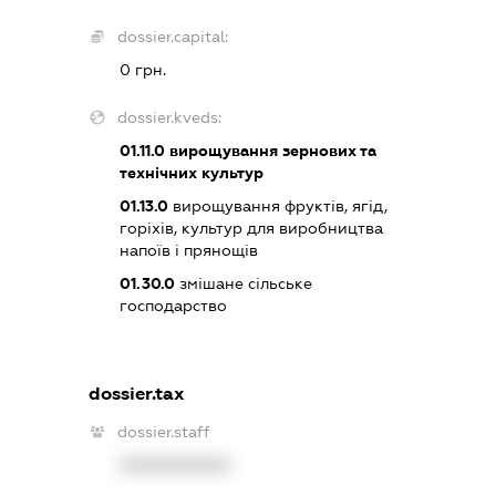
dossier.capital:
0 грн.
dossier.kveds:
01.11.0
вирощування зернових та
технічних культур
01.13.0
вирощування фруктів, ягід,
горіхів, культур для виробництва
напоїв і прянощів
01.30.0
змішане сільське
господарство
dossier.tax
dossier.staff
XXXXXXXXXX