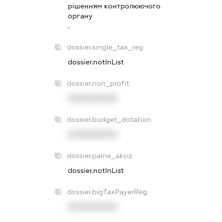
рiшенням контролюючого
органу
.
dossier.single_tax_reg
dossier.notInList
dossier.non_profit
XXXXXXXXXX
dossier.budget_dotation
XXXXXXXXXX
dossier.palne_akciz
dossier.notInList
dossier.bigTaxPayerReg
XXXXXXXXXX