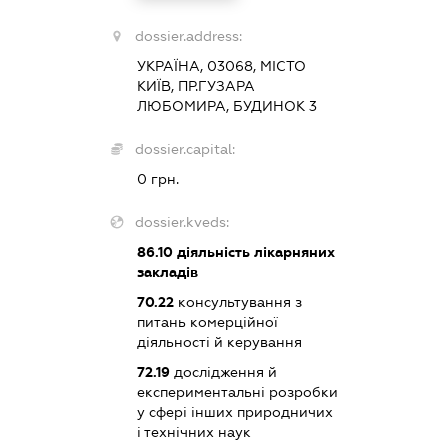
dossier.address:
УКРАЇНА, 03068, МІСТО
КИЇВ, ПР.ГУЗАРА
ЛЮБОМИРА, БУДИНОК 3
dossier.capital:
0 грн.
dossier.kveds:
86.10
діяльність лікарняних
закладів
70.22
консультування з
питань комерційної
діяльності й керування
72.19
дослідження й
експериментальні розробки
у сфері інших природничих
і технічних наук