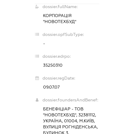
dossier.fullName:
КОРПОРАЦІЯ
"НОВОТЕХБУД"
dossier.opfSubType:
-
dossier.edrpo:
35250310
dossier.regDate:
09.07.07
dossier.foundersAndBenef:
БЕНЕФІЦІАР - ТОВ
"НОВОТЕХБУД", 32381112,
УКРАЇНА, 01004, М.КИЇВ,
ВУЛИЦЯ РОГНІДЕНСЬКА,
БУДИНОК 3.