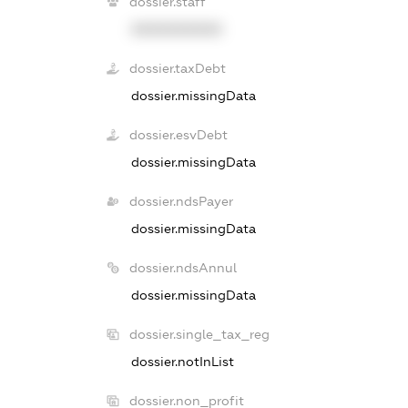
dossier.staff
XXXXXXXXXX
dossier.taxDebt
dossier.missingData
dossier.esvDebt
dossier.missingData
dossier.ndsPayer
dossier.missingData
dossier.ndsAnnul
dossier.missingData
dossier.single_tax_reg
dossier.notInList
dossier.non_profit