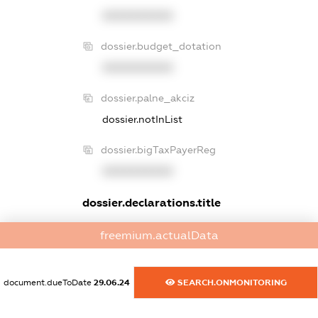
XXXXXXXXXX
dossier.budget_dotation
XXXXXXXXXX
dossier.palne_akciz
dossier.notInList
dossier.bigTaxPayerReg
XXXXXXXXXX
dossier.declarations.title
dossier.declarations.noData
freemium.actualData
dossier.sanctions
document.dueToDate
29.06.24
SEARCH.ONMONITORING
dossier.specSanctions
XXXXXXXXXX