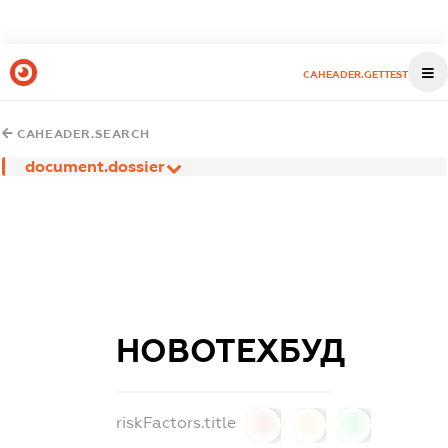
CAHEADER.GETTEST
CAHEADER.SEARCH
document.dossier
НОВОТЕХБУД
riskFactors.title
0
0
0