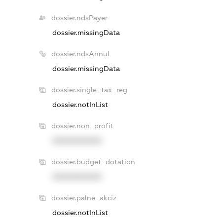
dossier.ndsPayer
dossier.missingData
dossier.ndsAnnul
dossier.missingData
dossier.single_tax_reg
dossier.notInList
dossier.non_profit
XXXXXXXXXX
dossier.budget_dotation
XXXXXXXXXX
dossier.palne_akciz
dossier.notInList