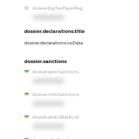
dossier.bigTaxPayerReg
XXXXXXXXXX
dossier.declarations.title
dossier.declarations.noData
dossier.sanctions
dossier.specSanctions
XXXXXXXXXX
dossier.rnboSanctions
XXXXXXXXXX
dossier.amkuBlackList
XXXXXXXXXX