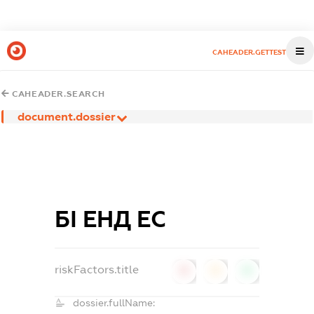
CAHEADER.GETTEST
CAHEADER.SEARCH
document.dossier
БІ ЕНД ЕС
riskFactors.title
0
0
0
dossier.fullName: