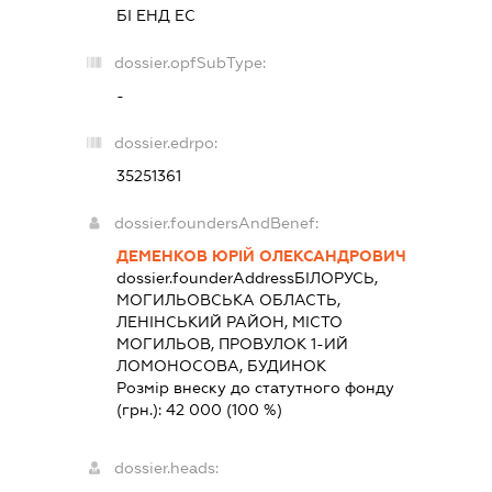
БІ ЕНД ЕС
dossier.opfSubType:
-
dossier.edrpo:
35251361
dossier.foundersAndBenef:
ДЕМЕНКОВ ЮРІЙ ОЛЕКСАНДРОВИЧ
dossier.founderAddress
БІЛОРУСЬ,
МОГИЛЬОВСЬКА ОБЛАСТЬ,
ЛЕНІНСЬКИЙ РАЙОН, МІСТО
МОГИЛЬОВ, ПРОВУЛОК 1-ИЙ
ЛОМОНОСОВА, БУДИНОК
Розмір внеску до статутного фонду
(грн.):
42 000
(100 %)
dossier.heads: