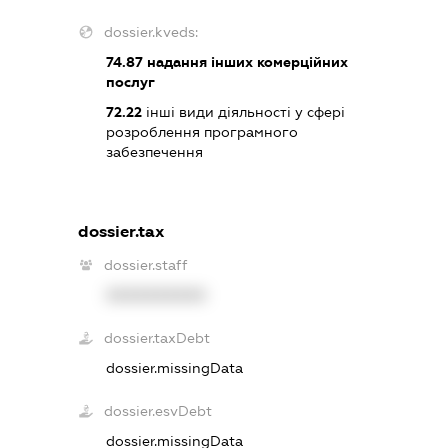
dossier.kveds:
74.87
надання інших комерційних
послуг
72.22
інші види діяльності у сфері
розроблення програмного
забезпечення
dossier.tax
dossier.staff
XXXXXXXXXX
dossier.taxDebt
dossier.missingData
dossier.esvDebt
dossier.missingData