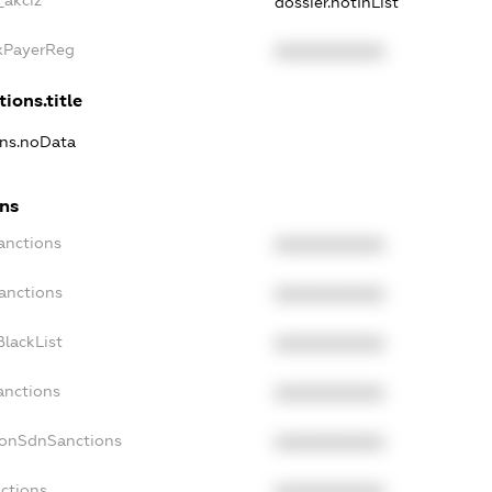
dossier.notInList
axPayerReg
XXXXXXXXXX
tions.title
ons.noData
ons
anctions
XXXXXXXXXX
anctions
XXXXXXXXXX
lackList
XXXXXXXXXX
anctions
XXXXXXXXXX
NonSdnSanctions
XXXXXXXXXX
nctions