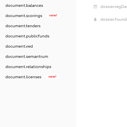
document.balances
dossier.regDa
document.scorings
new!
dossier.foun
document.tenders
document.publicfunds
document.ved
document.semantrum
document.relationships
document.licenses
new!