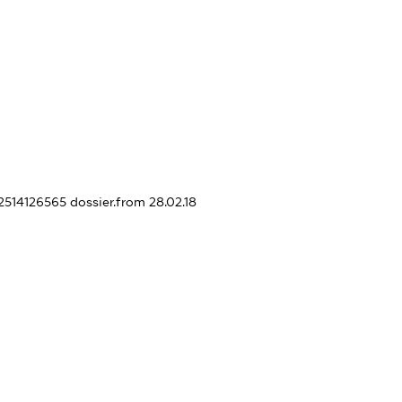
52514126565
dossier.from 28.02.18