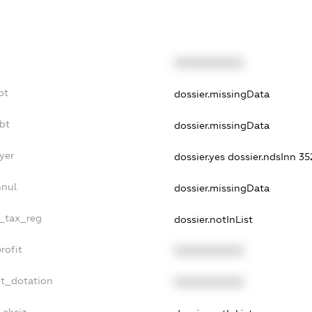
XXXXXXXXXX
bt
dossier.missingData
bt
dossier.missingData
yer
dossier.yes
dossier.ndsInn 3
nnul
dossier.missingData
e_tax_reg
dossier.notInList
rofit
XXXXXXXXXX
et_dotation
XXXXXXXXXX
_akciz