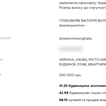
statements.nationality:
Укра
Розмір внеску до статутног
:
ГРАБОВЛЯК ВІКТОРІЯ ВО
dossier.position -
ciaries:
dossier.missingData
:
XXXXXXXXXX
s:
УКРАЇНА, 04080, МІСТО К
БУДИНОК 37/48, КВАРТИРА
l:
200 000 грн.
:
41.20
будівництво житлових
42.99
будівництво інших спор
68.10
купівля та продаж вл