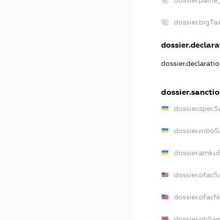
dossier.bigT
dossier.declara
dossier.declarati
dossier.sancti
dossier.specS
dossier.rnboS
dossier.amkuB
dossier.ofacS
dossier.ofac
dossier.gbSa