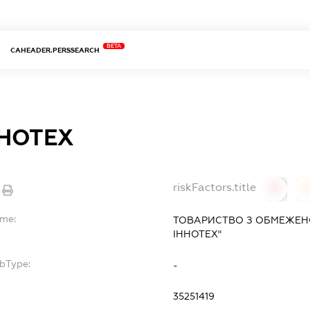
BETA
CAHEADER.PERSSEARCH
ННОТЕХ
riskFactors.title
0
ame:
ТОВАРИСТВО З ОБМЕЖЕН
ІННОТЕХ"
ubType:
-
:
35251419