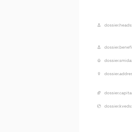
dossier.heads
dossier.benefi
dossier.smida
dossier.addres
dossier.capita
dossier.kveds