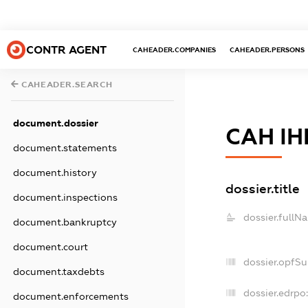
CONTR AGENT
CAHEADER.COMPANIES
CAHEADER.PERSONS
CAHEADER.SEARCH
document.dossier
САН І
document.statements
document.history
dossier.title
document.inspections
dossier.fullN
document.bankruptcy
document.court
dossier.opfS
document.taxdebts
dossier.edrpo
document.enforcements