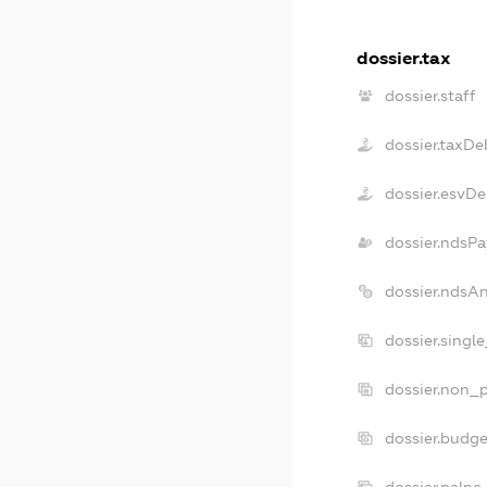
dossier.tax
dossier.staff
dossier.taxDe
dossier.esvDe
dossier.ndsPa
dossier.ndsA
dossier.singl
dossier.non_p
dossier.budg
dossier.palne