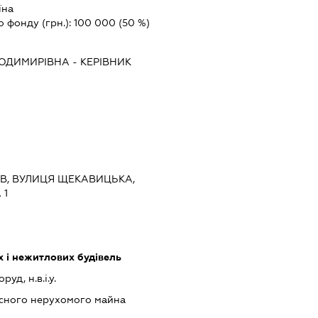
їна
о фонду (грн.):
100 000
(50 %)
ЛОДИМИРІВНА
-
КЕРІВНИК
ИЇВ, ВУЛИЦЯ ЩЕКАВИЦЬКА,
 1
 і нежитлових будівель
уд, н.в.і.у.
асного нерухомого майна