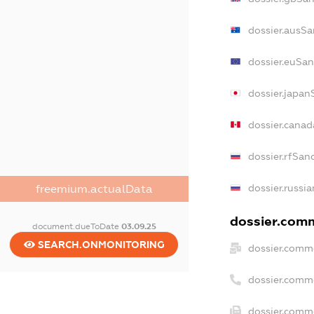
dossier.ausSa
dossier.euSan
dossier.japan
dossier.cana
dossier.rfSan
dossier.russi
freemium.actualData
dossier.comm
document.dueToDate
03.09.25
SEARCH.ONMONITORING
dossier.comm
dossier.comm
dossier.comme