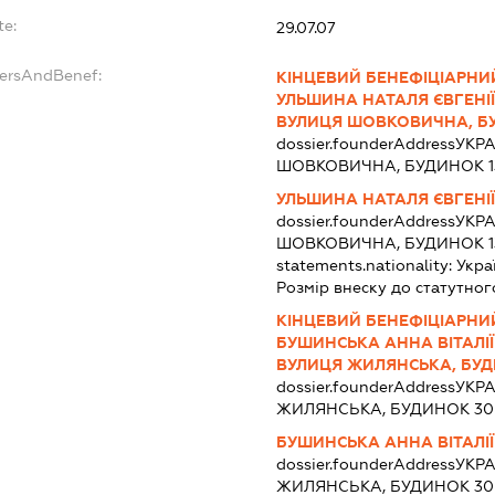
te:
29.07.07
dersAndBenef:
КІНЦЕВИЙ БЕНЕФІЦІАРНИ
УЛЬШИНА НАТАЛЯ ЄВГЕНІЇВН
ВУЛИЦЯ ШОВКОВИЧНА, БУД
dossier.founderAddress
УКРА
ШОВКОВИЧНА, БУДИНОК 13
УЛЬШИНА НАТАЛЯ ЄВГЕНІ
dossier.founderAddress
УКРА
ШОВКОВИЧНА, БУДИНОК 13
statements.nationality:
Укра
Розмір внеску до статутног
КІНЦЕВИЙ БЕНЕФІЦІАРНИЙ
БУШИНСЬКА АННА ВІТАЛІЇВ
ВУЛИЦЯ ЖИЛЯНСЬКА, БУДИ
dossier.founderAddress
УКРА
ЖИЛЯНСЬКА, БУДИНОК 30-
БУШИНСЬКА АННА ВІТАЛІ
dossier.founderAddress
УКРА
ЖИЛЯНСЬКА, БУДИНОК 30-