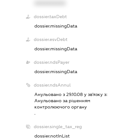
XXXXXXXXXX
dossier.taxDebt
dossier.missingData
dossier.esvDebt
dossier.missingData
dossier.ndsPayer
dossier.missingData
dossier.ndsAnnul
Анульовано з 29.10.08 у зв'язку з:
Анульовано за рiшенням
контролюючого органу
.
dossier.single_tax_reg
dossier.notInList