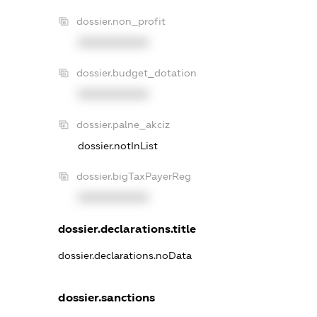
dossier.non_profit
XXXXXXXXXX
dossier.budget_dotation
XXXXXXXXXX
dossier.palne_akciz
dossier.notInList
dossier.bigTaxPayerReg
XXXXXXXXXX
dossier.declarations.title
dossier.declarations.noData
dossier.sanctions