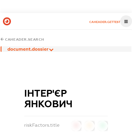
CAHEADER.GETTEST
CAHEADER.SEARCH
document.dossier
ІНТЕР'ЄР
ЯНКОВИЧ
riskFactors.title
0
0
0