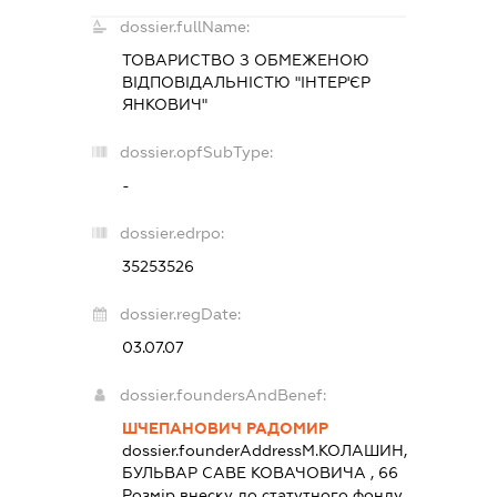
dossier.fullName:
ТОВАРИСТВО З ОБМЕЖЕНОЮ
ВІДПОВІДАЛЬНІСТЮ "ІНТЕР'ЄР
ЯНКОВИЧ"
dossier.opfSubType:
-
dossier.edrpo:
35253526
dossier.regDate:
03.07.07
dossier.foundersAndBenef:
ШЧЕПАНОВИЧ РАДОМИР
dossier.founderAddress
М.КОЛАШИН,
БУЛЬВАР САВЕ КОВАЧОВИЧА , 66
Розмір внеску до статутного фонду