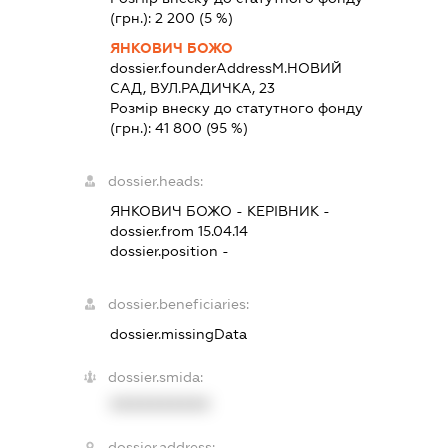
(грн.):
2 200
(5 %)
ЯНКОВИЧ БОЖО
dossier.founderAddress
М.НОВИЙ
САД, ВУЛ.РАДИЧКА, 23
Розмір внеску до статутного фонду
(грн.):
41 800
(95 %)
dossier.heads:
ЯНКОВИЧ БОЖО
-
КЕРІВНИК
-
dossier.from 15.04.14
dossier.position -
dossier.beneficiaries:
dossier.missingData
dossier.smida:
XXXXXXXXXX
dossier.address: