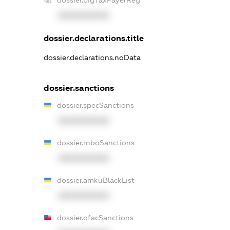
dossier.bigTaxPayerReg
XXXXXXXXXX
dossier.declarations.title
dossier.declarations.noData
dossier.sanctions
dossier.specSanctions
XXXXXXXXXX
dossier.rnboSanctions
XXXXXXXXXX
dossier.amkuBlackList
XXXXXXXXXX
dossier.ofacSanctions