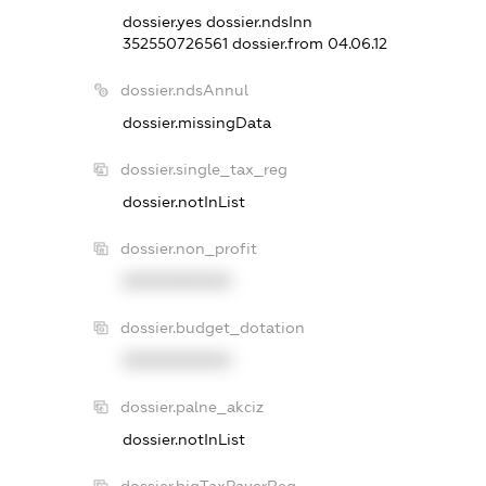
dossier.yes
dossier.ndsInn
352550726561
dossier.from 04.06.12
dossier.ndsAnnul
dossier.missingData
dossier.single_tax_reg
dossier.notInList
dossier.non_profit
XXXXXXXXXX
dossier.budget_dotation
XXXXXXXXXX
dossier.palne_akciz
dossier.notInList