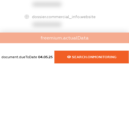
XXXXXXXXXX
dossier.commercial_info.website
XXXXXXXXXX
dossier.commercial_info.activity
freemium.actualData
XXXXXXXXXX
document.dueToDate
04.05.25
SEARCH.ONMONITORING
freemium.exampleText_1
freemium.exampleText_2
freemium.anonymousPerSearch2
FREEMIUM.DETAILS
FREEMIUM.REGISTER