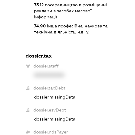
73.12
посередництво в розміщенні
реклами в засобах масової
інформації
74.90
інша професійна, наукова та
технічна діяльність, н.в.і.у.
dossier.tax
dossier.staff
XXXXXXXXXX
dossier.taxDebt
dossier.missingData
dossier.esvDebt
dossier.missingData
dossier.ndsPayer