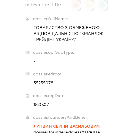
riskFactors.title
0
0
0
dossier.fullName:
ТОВАРИСТВО З ОБМЕЖЕНОЮ
ВІДПОВІДАЛЬНІСТЮ "КРІАНЛОК
ТРЕЙДІНГ УКРАЇНА"
dossier.opfSubType:
-
dossier.edrpo:
35255078
dossier.regDate:
18.07.07
dossier.foundersAndBenef:
ЛИТВИН СЕРГІЙ ВАСИЛЬОВИЧ
dossier.founderAddress
УКРАЇНА,