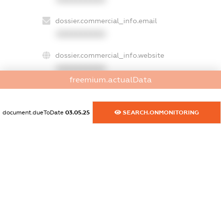
dossier.commercial_info.email
XXXXXXXXXX
dossier.commercial_info.website
XXXXXXXXXX
freemium.actualData
dossier.commercial_info.activity
XXXXXXXXXX
document.dueToDate
03.05.25
SEARCH.ONMONITORING
freemium.exampleText_1
freemium.exampleText_2
freemium.anonymousPerSearch2
FREEMIUM.DETAILS
FREEMIUM.REGISTER