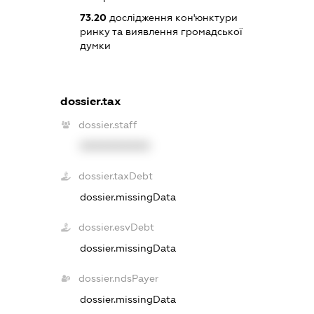
73.20
дослідження кон'юнктури
ринку та виявлення громадської
думки
dossier.tax
dossier.staff
XXXXXXXXXX
dossier.taxDebt
dossier.missingData
dossier.esvDebt
dossier.missingData
dossier.ndsPayer
dossier.missingData