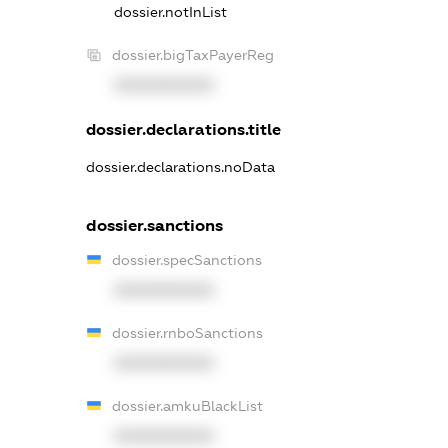
dossier.notInList
dossier.bigTaxPayerReg
XXXXXXXXXX
dossier.declarations.title
dossier.declarations.noData
dossier.sanctions
dossier.specSanctions
XXXXXXXXXX
dossier.rnboSanctions
XXXXXXXXXX
dossier.amkuBlackList
XXXXXXXXXX