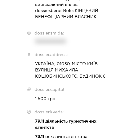
вирішальний вплив
dossier.benefRole:
КІНЦЕВИЙ
БЕНЕФІЦІАРНИЙ ВЛАСНИК
dossier.smida:
XXXXXXXXXX
dossier.address:
УКРАЇНА, 01030, МІСТО КИЇВ,
ВУЛИЦЯ МИХАЙЛА
КОЦЮБИНСЬКОГО, БУДИНОК 6
dossier.capital:
1 500 грн.
dossier.kveds:
79.11
діяльність туристичних
агентств
73.11
рекламні агентства