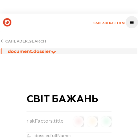
CAHEADER.GETTEST
CAHEADER.SEARCH
document.dossier
СВІТ БАЖАНЬ
riskFactors.title
0
0
0
dossier.fullName: