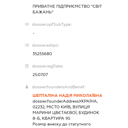
ПРИВАТНЕ ПІДПРИЄМСТВО "СВІТ
БАЖАНЬ"
dossier.opfSubType:
-
dossier.edrpo:
35255680
dossier.regDate:
25.07.07
dossier.foundersAndBenef:
ШЕПТАЛІНА НАДІЯ МИКОЛАЇВНА
dossier.founderAddress
УКРАЇНА,
02232, МІСТО КИЇВ, ВУЛИЦЯ
МАРИНИ ЦВЄТАЄВОЇ, БУДИНОК
8-Б, КВАРТИРА 95
Розмір внеску до статутного