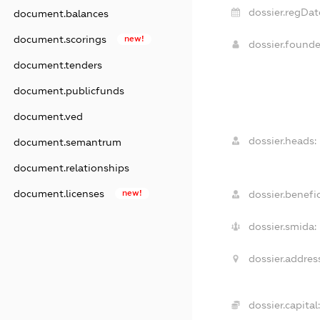
dossier.regDat
document.balances
document.scorings
new!
dossier.found
document.tenders
document.publicfunds
document.ved
dossier.heads:
document.semantrum
document.relationships
document.licenses
new!
dossier.benefic
dossier.smida:
dossier.address
dossier.capital: