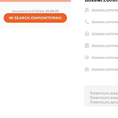
dossier.comme
document.dueToDate
20.04.25
SEARCH.ONMONITORING
dossier.comme
dossier.commer
dossier.commer
dossier.commer
dossier.commer
freemium.exa
freemium.ex
freemium.an
FREEMIUM.D