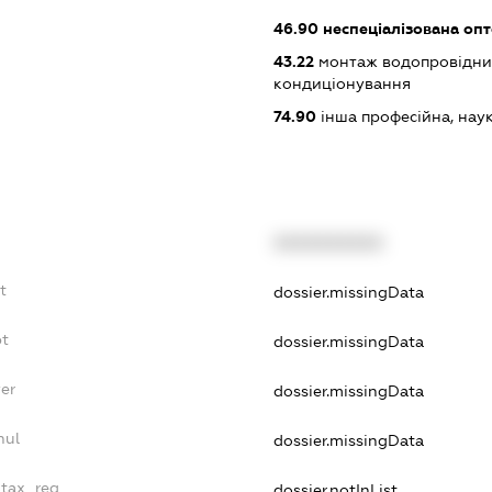
46.90
неспеціалізована опт
43.22
монтаж водопровідних
кондиціонування
74.90
інша професійна, науков
XXXXXXXXXX
t
dossier.missingData
bt
dossier.missingData
er
dossier.missingData
nul
dossier.missingData
_tax_reg
dossier.notInList