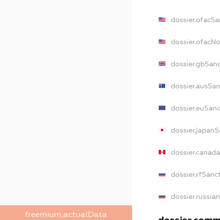
dossier.ofacSa
dossier.ofacN
dossier.gbSan
dossier.ausSan
dossier.euSanc
dossier.japanS
dossier.canad
dossier.rfSanc
dossier.russia
freemium.actualData
dossier.comme