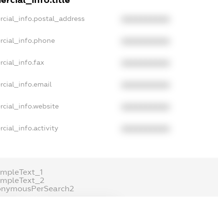
rcial_info.postal_address
XXXXXXXXXX
rcial_info.phone
XXXXXXXXXX
cial_info.fax
XXXXXXXXXX
cial_info.email
XXXXXXXXXX
cial_info.website
XXXXXXXXXX
cial_info.activity
XXXXXXXXXX
mpleText_1
ampleText_2
onymousPerSearch2
ETAILS
FREEMIUM.REGISTER