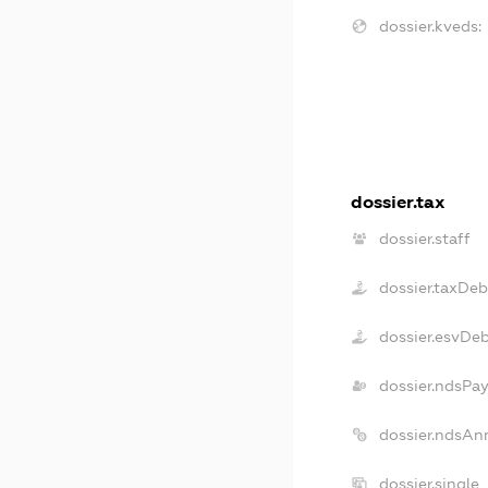
dossier.kveds:
dossier.tax
dossier.staff
dossier.taxDeb
dossier.esvDe
dossier.ndsPay
dossier.ndsAn
dossier.single