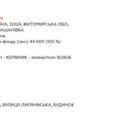
ИЧ
ЇНА, 12024, ЖИТОМИРСЬКА ОБЛ.,
УЛАШАНІВКА
їна
о фонду (грн.):
44 000
(100 %)
Ч
-
КЕРІВНИК
- dossier.from 16.06.16
ЇВ, ВУЛИЦЯ ЛУК'ЯНІВСЬКА, БУДИНОК