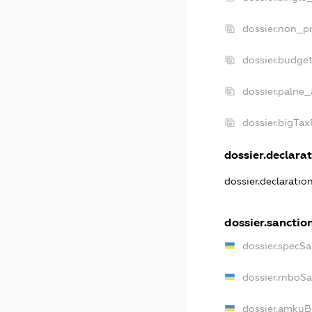
dossier.non_pr
dossier.budge
dossier.palne_
dossier.bigTa
dossier.declarat
dossier.declaratio
dossier.sanctio
dossier.specSa
dossier.rnboS
dossier.amkuB