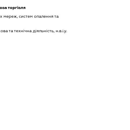
ова торгівля
 мереж, систем опалення та
а та технічна діяльність, н.в.і.у.