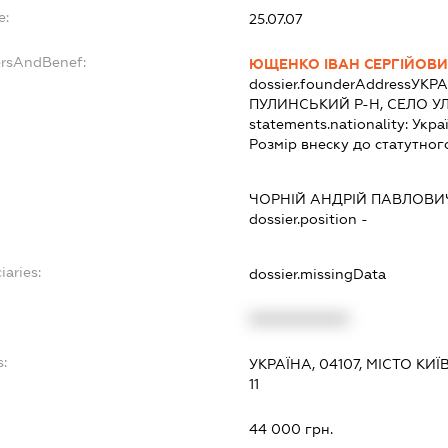
e:
25.07.07
ersAndBenef:
ЮЩЕНКО ІВАН СЕРГІЙОВ
dossier.founderAddress
УКРА
ПУЛИНСЬКИЙ Р-Н, СЕЛО 
statements.nationality:
Укра
Розмір внеску до статутног
ЧОРНІЙ АНДРІЙ ПАВЛОВИ
dossier.position -
iaries:
dossier.missingData
XXXXXXXXXX
:
УКРАЇНА, 04107, МІСТО КИ
11
44 000 грн.