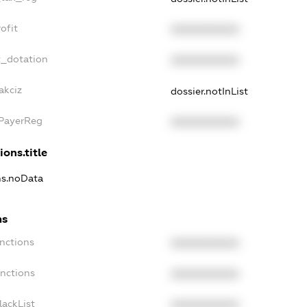
ofit
XXXXXXXXXX
t_dotation
XXXXXXXXXX
akciz
dossier.notInList
xPayerReg
XXXXXXXXXX
ions.title
ns.noData
ns
nctions
XXXXXXXXXX
anctions
XXXXXXXXXX
lackList
XXXXXXXXXX