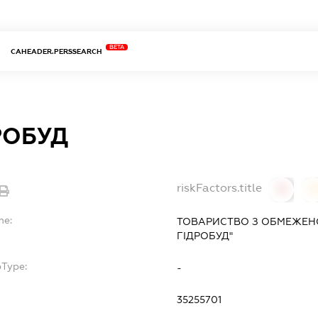
BETA
CAHEADER.PERSSEARCH
РОБУД
riskFactors.title
0
0
me:
ТОВАРИСТВО З ОБМЕЖЕН
ГІДРОБУД"
bType:
-
35255701