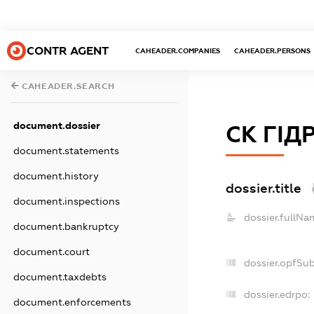
CONTR AGENT
CAHEADER.COMPANIES
CAHEADER.PERSONS
CAHEADER.SEARCH
document.dossier
СК ГІД
document.statements
document.history
dossier.title
document.inspections
dossier.fullNa
document.bankruptcy
document.court
dossier.opfSu
document.taxdebts
dossier.edrpo:
document.enforcements