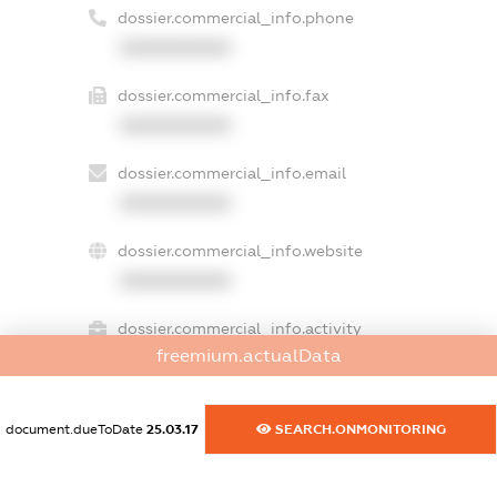
dossier.commercial_info.phone
XXXXXXXXXX
dossier.commercial_info.fax
XXXXXXXXXX
dossier.commercial_info.email
XXXXXXXXXX
dossier.commercial_info.website
XXXXXXXXXX
dossier.commercial_info.activity
freemium.actualData
XXXXXXXXXX
document.dueToDate
25.03.17
SEARCH.ONMONITORING
freemium.exampleText_1
freemium.exampleText_2
freemium.anonymousPerSearch2