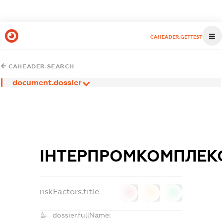
CAHEADER.GETTEST
CAHEADER.SEARCH
document.dossier
ІНТЕРПРОМКОМПЛЕК
riskFactors.title
0
0
0
dossier.fullName: