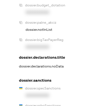
dossier.budget_dotation
XXXXXXXXXX
dossier.palne_akciz
dossier.notInList
dossier.bigTaxPayerReg
XXXXXXXXXX
dossier.declarations.title
dossier.declarations.noData
dossier.sanctions
dossier.specSanctions
XXXXXXXXXX
dossier.rnboSanctions