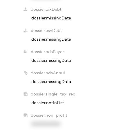
dossier.taxDebt
dossier.missingData
dossier.esvDebt
dossier.missingData
dossier.ndsPayer
dossier.missingData
dossier.ndsAnnul
dossier.missingData
dossier.single_tax_reg
dossier.notInList
dossier.non_profit
XXXXXXXXXX