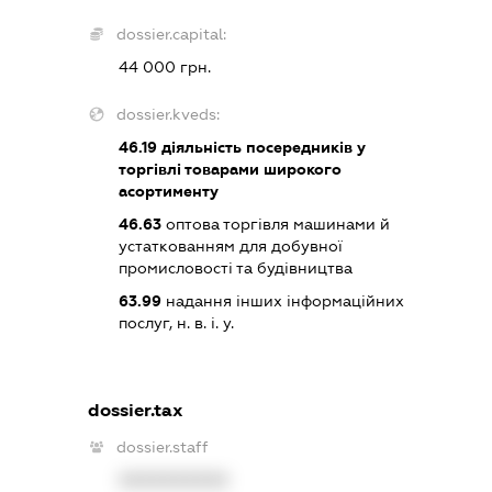
dossier.capital:
44 000 грн.
dossier.kveds:
46.19
діяльність посередників у
торгівлі товарами широкого
асортименту
46.63
оптова торгівля машинами й
устаткованням для добувної
промисловості та будівництва
63.99
надання інших інформаційних
послуг, н. в. і. у.
dossier.tax
dossier.staff
XXXXXXXXXX