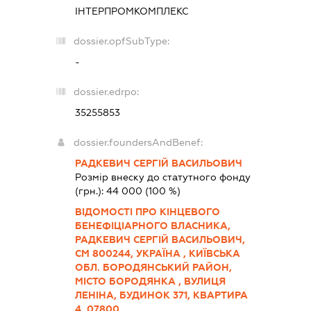
ІНТЕРПРОМКОМПЛЕКС
dossier.opfSubType:
-
dossier.edrpo:
35255853
dossier.foundersAndBenef:
РАДКЕВИЧ СЕРГІЙ ВАСИЛЬОВИЧ
Розмір внеску до статутного фонду
(грн.):
44 000
(100 %)
ВІДОМОСТІ ПРО КІНЦЕВОГО
БЕНЕФІЦІАРНОГО ВЛАСНИКА,
РАДКЕВИЧ СЕРГІЙ ВАСИЛЬОВИЧ,
СМ 800244, УКРАЇНА , КИЇВСЬКА
ОБЛ. БОРОДЯНСЬКИЙ РАЙОН,
МІСТО БОРОДЯНКА , ВУЛИЦЯ
ЛЕНІНА, БУДИНОК 371, КВАРТИРА
4, 07800