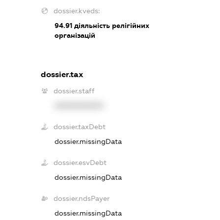
dossier.kveds:
94.91
діяльність релігійних
організацій
dossier.tax
dossier.staff
XXXXXXXXXX
dossier.taxDebt
dossier.missingData
dossier.esvDebt
dossier.missingData
dossier.ndsPayer
dossier.missingData