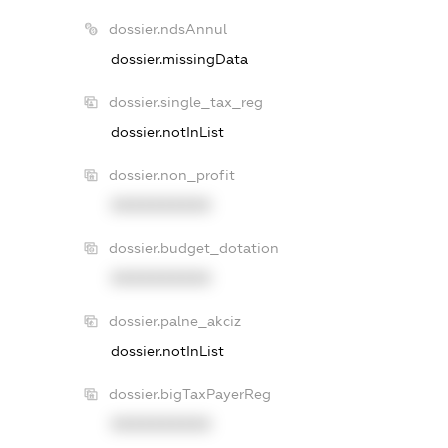
dossier.ndsAnnul
dossier.missingData
dossier.single_tax_reg
dossier.notInList
dossier.non_profit
XXXXXXXXXX
dossier.budget_dotation
XXXXXXXXXX
dossier.palne_akciz
dossier.notInList
dossier.bigTaxPayerReg
XXXXXXXXXX