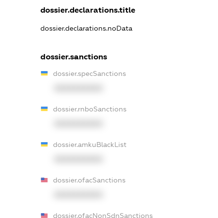
dossier.declarations.title
dossier.declarations.noData
dossier.sanctions
dossier.specSanctions
XXXXXXXXXX
dossier.rnboSanctions
XXXXXXXXXX
dossier.amkuBlackList
XXXXXXXXXX
dossier.ofacSanctions
XXXXXXXXXX
dossier.ofacNonSdnSanctions