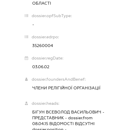
ОБЛАСТІ
dossier.opfSubType:
-
dossier.edrpo:
35260004
dossier.regDate:
03.06.02
dossier.foundersAndBenef:
ЧЛЕНИ РЕЛІГІЙНОЇ ОРГАНІЗАЦІЇ
dossier.heads:
БІГУН ВСЕВОЛОД ВАСИЛЬОВИЧ
-
ПРЕДСТАВНИК
- dossier.from
08.04.15
ВІДОМОСТІ ВІДСУТНІ
dossier.position -