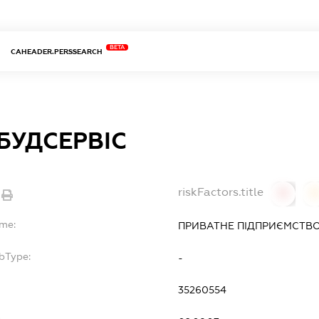
BETA
CAHEADER.PERSSEARCH
БУДСЕРВІС
riskFactors.title
0
ame:
ПРИВАТНЕ ПІДПРИЄМСТВО
bType:
-
35260554