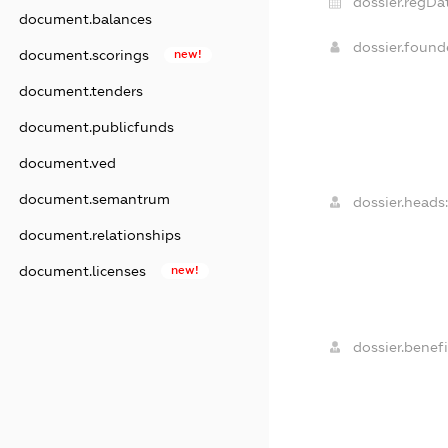
dossier.regDa
document.balances
dossier.foun
document.scorings
new!
document.tenders
document.publicfunds
document.ved
document.semantrum
dossier.heads
document.relationships
document.licenses
new!
dossier.benefi