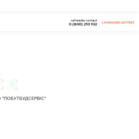
caHeader.contact
CAHEADER.GETTEST
0 (800) 210 102
0
0
 "ПОБУТБУДСЕРВІС"