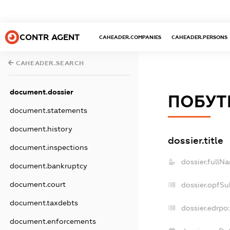
CONTR AGENT
CAHEADER.COMPANIES
CAHEADER.PERSONS
CAHEADER.SEARCH
document.dossier
ПОБУТ
document.statements
document.history
dossier.title
document.inspections
dossier.fullN
document.bankruptcy
document.court
dossier.opfSu
document.taxdebts
dossier.edrpo:
document.enforcements