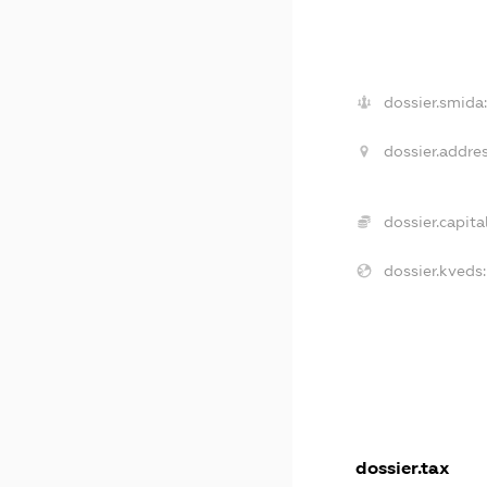
dossier.smida
dossier.addres
dossier.capital
dossier.kveds:
dossier.tax