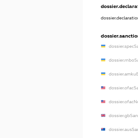
dossier.declarat
dossier.declarati
dossier.sancti
dossier.specS
dossier.rnboS
dossier.amkuB
dossier.ofacS
dossier.ofac
dossier.gbSan
dossier.ausSa