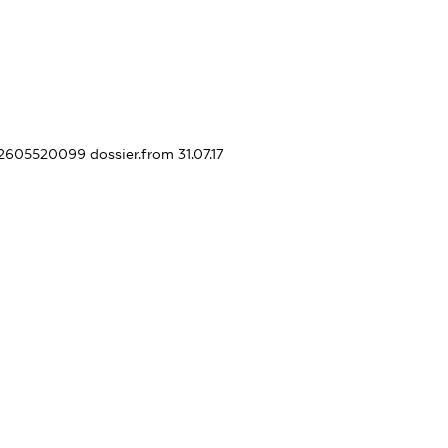
352605520099
dossier.from 31.07.17