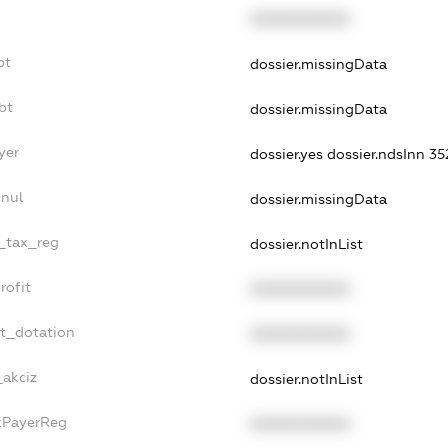
XXXXXXXXXX
bt
dossier.missingData
bt
dossier.missingData
yer
dossier.yes
dossier.ndsInn 
nnul
dossier.missingData
e_tax_reg
dossier.notInList
rofit
XXXXXXXXXX
et_dotation
XXXXXXXXXX
_akciz
dossier.notInList
axPayerReg
XXXXXXXXXX