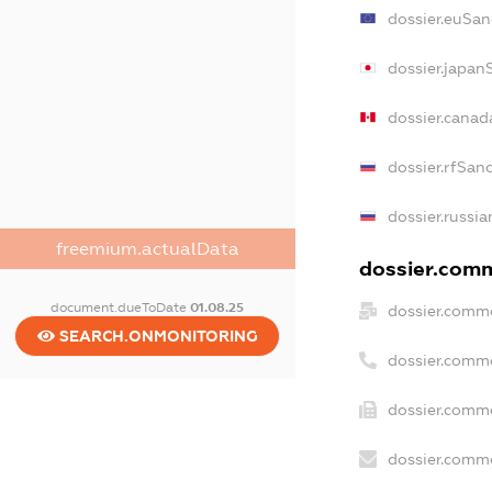
dossier.euSan
dossier.japan
dossier.cana
dossier.rfSan
dossier.russia
freemium.actualData
dossier.comm
document.dueToDate
01.08.25
dossier.comme
SEARCH.ONMONITORING
dossier.comm
dossier.comme
dossier.comme