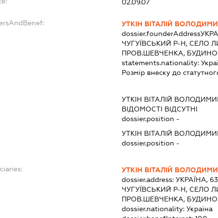
te:
02.09.07
dersAndBenef:
УТКІН ВІТАЛІЙ ВОЛОДИМ
dossier.founderAddress
УКРА
ЧУГУЇВСЬКИЙ Р-Н, СЕЛО 
ПРОВ.ШЕВЧЕНКА, БУДИНО
statements.nationality:
Укра
Розмір внеску до статутног
:
УТКІН ВІТАЛІЙ ВОЛОДИМ
ВІДОМОСТІ ВІДСУТНІ
dossier.position -
УТКІН ВІТАЛІЙ ВОЛОДИМ
dossier.position -
ciaries:
УТКІН ВІТАЛІЙ ВОЛОДИМ
dossier.address:
УКРАЇНА, 6
ЧУГУЇВСЬКИЙ Р-Н, СЕЛО 
ПРОВ.ШЕВЧЕНКА, БУДИНО
dossier.nationality:
Україна