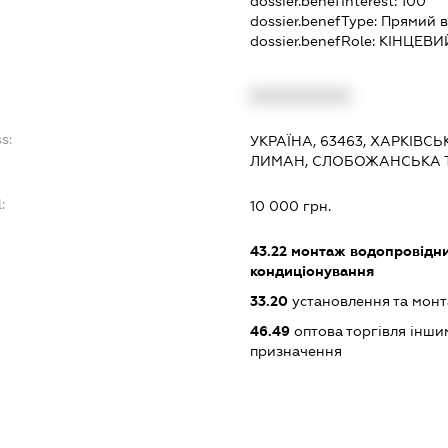
dossier.benefInterest:
100
dossier.benefType:
Прямий в
dossier.benefRole:
КІНЦЕВИ
:
XXXXXXXXXX
s:
УКРАЇНА, 63463, ХАРКІВСЬ
ЛИМАН, СЛОБОЖАНСЬКА Т
:
10 000 грн.
43.22
монтаж водопровідних
кондиціонування
33.20
установлення та монт
46.49
оптова торгівля інши
призначення