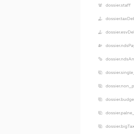
dossier.staff
dossier.taxDe
dossier.esvDe
dossier.ndsPa
dossier.ndsA
dossier.singl
dossier.non_p
dossier.budg
dossier.palne
dossier.bigT