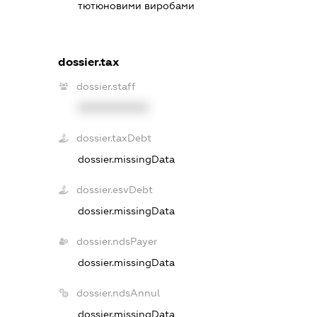
тютюновими виробами
dossier.tax
dossier.staff
XXXXXXXXXX
dossier.taxDebt
dossier.missingData
dossier.esvDebt
dossier.missingData
dossier.ndsPayer
dossier.missingData
dossier.ndsAnnul
dossier.missingData