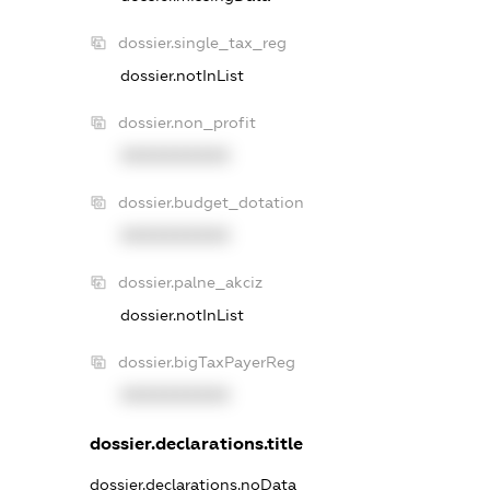
dossier.single_tax_reg
dossier.notInList
dossier.non_profit
XXXXXXXXXX
dossier.budget_dotation
XXXXXXXXXX
dossier.palne_akciz
dossier.notInList
dossier.bigTaxPayerReg
XXXXXXXXXX
dossier.declarations.title
dossier.declarations.noData