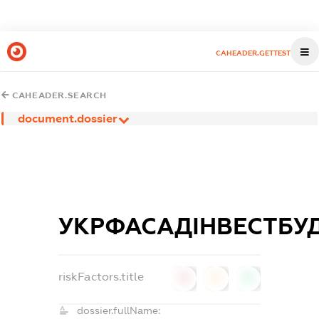
CAHEADER.GETTEST
CAHEADER.SEARCH
document.dossier
УКРФАСАДІНВЕСТБУ
riskFactors.title
0
0
0
dossier.fullName: