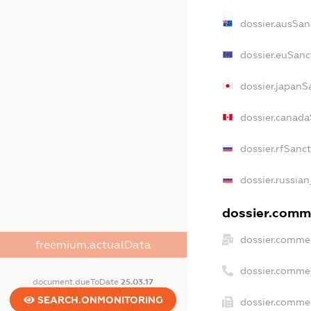
dossier.ausSan
dossier.euSanc
dossier.japanS
dossier.canada
dossier.rfSanc
dossier.russian
dossier.comme
dossier.commer
freemium.actualData
dossier.comme
document.dueToDate
25.03.17
SEARCH.ONMONITORING
dossier.commer