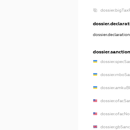
dossier.bigTa
dossier.declarati
dossier.declaratio
dossier.sanctio
dossier.specSa
dossier.rnboSa
dossier.amkuBl
dossier.ofacSa
dossier.ofacN
dossier.gbSanc