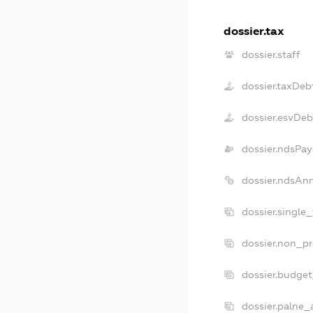
dossier.tax
dossier.staff
dossier.taxDeb
dossier.esvDeb
dossier.ndsPay
dossier.ndsAn
dossier.single
dossier.non_pr
dossier.budge
dossier.palne_