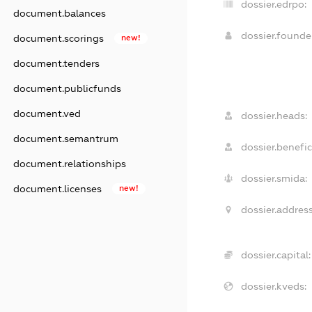
dossier.edrpo:
document.balances
dossier.found
document.scorings
new!
document.tenders
document.publicfunds
document.ved
dossier.heads:
document.semantrum
dossier.benefic
document.relationships
dossier.smida:
document.licenses
new!
dossier.address
dossier.capital:
dossier.kveds: