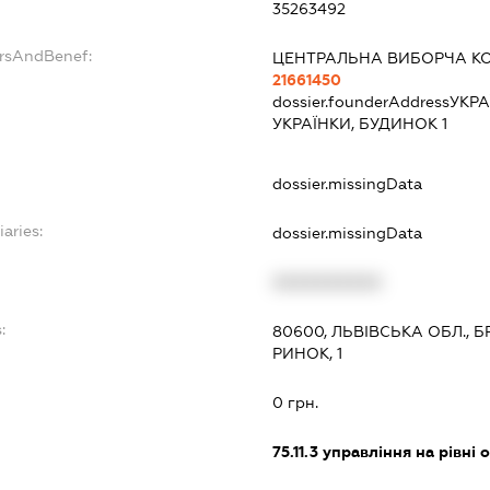
35263492
ersAndBenef:
ЦЕНТРАЛЬНА ВИБОРЧА КО
21661450
dossier.founderAddress
УКРА
УКРАЇНКИ, БУДИНОК 1
dossier.missingData
iaries:
dossier.missingData
XXXXXXXXXX
:
80600, ЛЬВІВСЬКА ОБЛ., 
РИНОК, 1
0 грн.
75.11.3
управління на рівні о