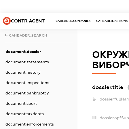
CONTR AGENT
CAHEADER.COMPANIES
CAHEADER.PERSONS
CAHEADER.SEARCH
document.dossier
ОКРУЖН
document.statements
ВИБОРЧ
document.history
document.inspections
dossier.title
document.bankruptcy
dossier.fullNa
document.court
document.taxdebts
dossier.opfSub
document.enforcements