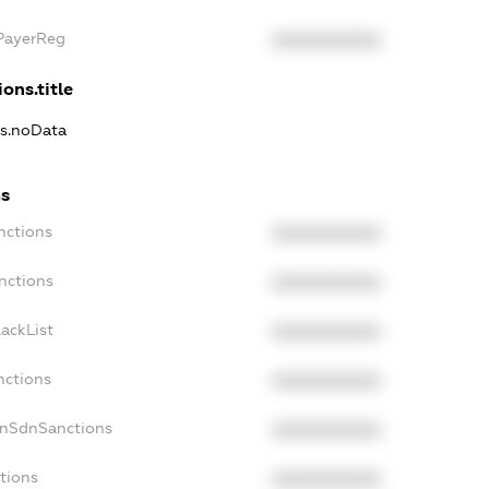
xPayerReg
XXXXXXXXXX
ons.title
ns.noData
ns
nctions
XXXXXXXXXX
nctions
XXXXXXXXXX
ackList
XXXXXXXXXX
nctions
XXXXXXXXXX
onSdnSanctions
XXXXXXXXXX
tions
XXXXXXXXXX