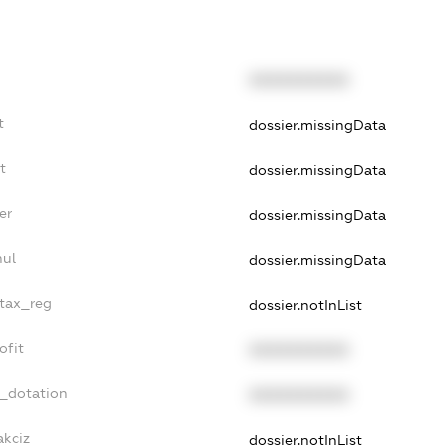
XXXXXXXXXX
t
dossier.missingData
t
dossier.missingData
er
dossier.missingData
nul
dossier.missingData
_tax_reg
dossier.notInList
ofit
XXXXXXXXXX
t_dotation
XXXXXXXXXX
akciz
dossier.notInList