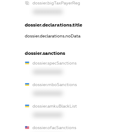
dossier.bigTaxPayerReg
XXXXXXXXXX
dossier.declarations.title
dossier.declarations.noData
dossier.sanctions
dossier.specSanctions
XXXXXXXXXX
dossier.rnboSanctions
XXXXXXXXXX
dossier.amkuBlackList
XXXXXXXXXX
dossier.ofacSanctions