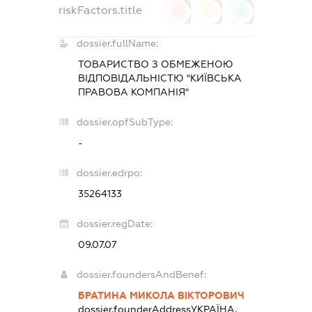
riskFactors.title
0
0
0
dossier.fullName:
ТОВАРИСТВО З ОБМЕЖЕНОЮ
ВІДПОВІДАЛЬНІСТЮ "КИЇВСЬКА
ПРАВОВА КОМПАНІЯ"
dossier.opfSubType:
-
dossier.edrpo:
35264133
dossier.regDate:
09.07.07
dossier.foundersAndBenef:
БРАТИНА МИКОЛА ВІКТОРОВИЧ
dossier.founderAddress
УКРАЇНА,