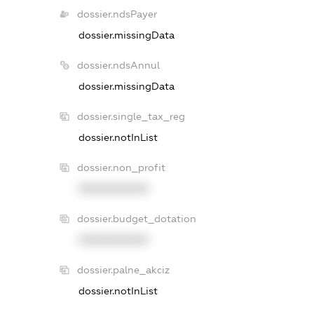
dossier.ndsPayer
dossier.missingData
dossier.ndsAnnul
dossier.missingData
dossier.single_tax_reg
dossier.notInList
dossier.non_profit
XXXXXXXXXX
dossier.budget_dotation
XXXXXXXXXX
dossier.palne_akciz
dossier.notInList