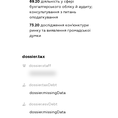
69.20
діяльність у сфері
бухгалтерського обліку й аудиту;
консультування з питань
оподаткування
73.20
дослідження кон'юнктури
ринку та виявлення громадської
думки
dossier.tax
dossier.staff
XXXXXXXXXX
dossier.taxDebt
dossier.missingData
dossier.esvDebt
dossier.missingData