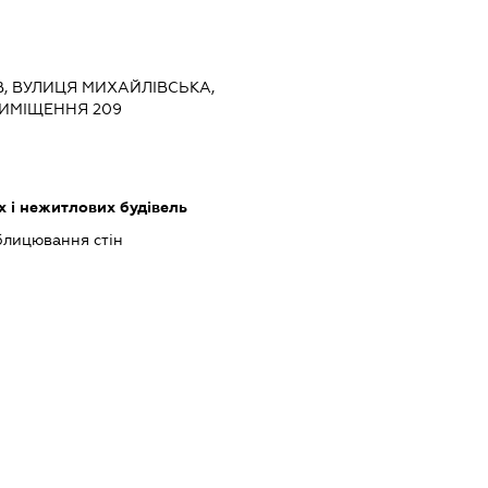
ЇВ, ВУЛИЦЯ МИХАЙЛІВСЬКА,
ПРИМІЩЕННЯ 209
 і нежитлових будівель
блицювання стін