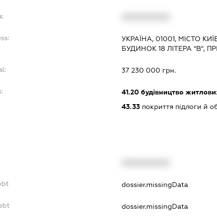
a:
XXXXXXXXXX
ss:
УКРАЇНА, 01001, МІСТО КИ
БУДИНОК 18 ЛІТЕРА "В", 
l:
37 230 000 грн.
:
41.20
будівництво житлових
43.33
покриття підлоги й о
XXXXXXXXXX
ebt
dossier.missingData
ebt
dossier.missingData