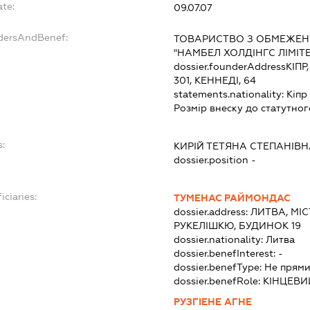
ate:
09.07.07
ndersAndBenef:
ТОВАРИСТВО З ОБМЕЖЕН
"НАМБЕЛ ХОЛДІНГС ЛІМІТ
dossier.founderAddress
КІПР
301, КЕННЕДІ, 64
statements.nationality:
Кіпр
Розмір внеску до статутног
s:
КИРІЙ ТЕТЯНА СТЕПАНІВН
dossier.position -
iciaries:
ТУМЕНАС РАЙМОНДАС
dossier.address:
ЛИТВА, МІ
РУКЕЛІШКЮ, БУДИНОК 19
dossier.nationality:
Литва
dossier.benefInterest:
-
dossier.benefType:
Не прями
dossier.benefRole:
КІНЦЕВИ
РУЗГІЕНЕ АГНЕ