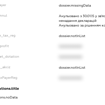
ayer
dossier.missingData
Annul
Анульовано з 30.01.15 у зв'я
ненадання декларацiй
Анульовано за рiшенням к
le_tax_reg
dossier.notInList
profit
XXXXXXXXXX
get_dotation
XXXXXXXXXX
e_akciz
dossier.notInList
TaxPayerReg
XXXXXXXXXX
tions.title
ions.noData