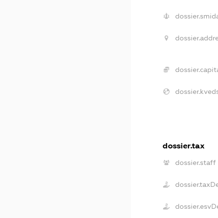
dossier.smid
dossier.addre
dossier.capita
dossier.kveds
dossier.tax
dossier.staff
dossier.taxD
dossier.esvD