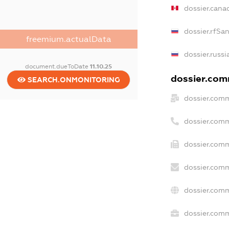
dossier.cana
dossier.rfSa
freemium.actualData
dossier.russi
document.dueToDate
11.10.25
dossier.comm
SEARCH.ONMONITORING
dossier.comm
dossier.com
dossier.comm
dossier.comm
dossier.comm
dossier.comm