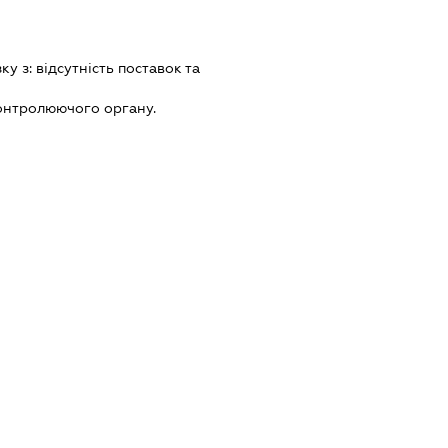
зку з:
вiдсутнiсть поставок та
онтролюючого органу.