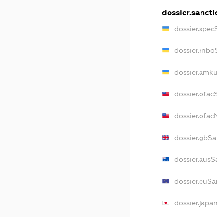
dossier.sancti
dossier.spec
dossier.rnbo
dossier.amku
dossier.ofac
dossier.ofa
dossier.gbSa
dossier.ausS
dossier.euSa
dossier.japa