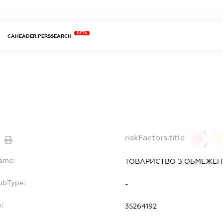
BETA
CAHEADER.PERSSEARCH
riskFactors.title
0
Name:
ТОВАРИСТВО З ОБМЕЖЕН
ubType:
-
:
35264192