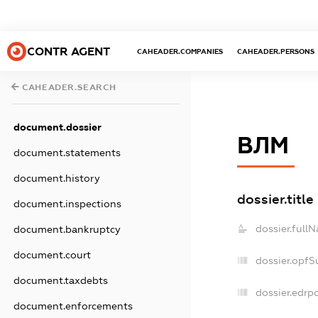
CONTR AGENT
CAHEADER.COMPANIES
CAHEADER.PERSONS
CAHEADER.SEARCH
document.dossier
ВЛМ
document.statements
document.history
dossier.title
document.inspections
dossier.full
document.bankruptcy
document.court
dossier.opfS
document.taxdebts
dossier.edrpo
document.enforcements