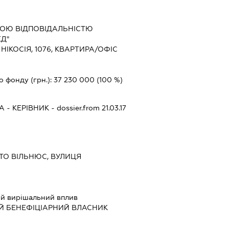
ОЮ ВІДПОВІДАЛЬНІСТЮ
ЕД"
, НІКОСІЯ, 1076, КВАРТИРА/ОФІС
о фонду (грн.):
37 230 000
(100 %)
А
-
КЕРІВНИК
- dossier.from 21.03.17
СТО ВІЛЬНЮС, ВУЛИЦЯ
й вирішальний вплив
Й БЕНЕФІЦІАРНИЙ ВЛАСНИК