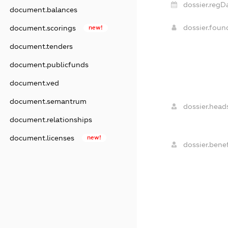
dossier.regD
document.balances
dossier.fou
document.scorings
new!
document.tenders
document.publicfunds
document.ved
document.semantrum
dossier.head
document.relationships
document.licenses
new!
dossier.benef