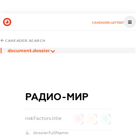
CAHEADER.GETTEST
CAHEADER.SEARCH
document.dossier
РАДИО-МИР
riskFactors.title
0
0
0
dossier.fullName: