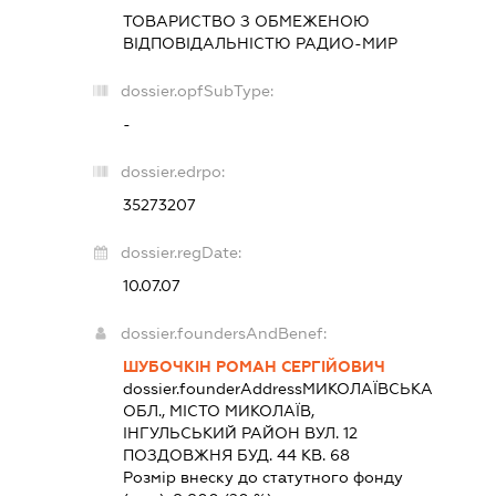
ТОВАРИСТВО З ОБМЕЖЕНОЮ
ВІДПОВІДАЛЬНІСТЮ
РАДИО-МИР
dossier.opfSubType:
-
dossier.edrpo:
35273207
dossier.regDate:
10.07.07
dossier.foundersAndBenef:
ШУБОЧКІН РОМАН СЕРГІЙОВИЧ
dossier.founderAddress
МИКОЛАЇВСЬКА
ОБЛ., МІСТО МИКОЛАЇВ,
ІНГУЛЬСЬКИЙ РАЙОН ВУЛ. 12
ПОЗДОВЖНЯ БУД. 44 КВ. 68
Розмір внеску до статутного фонду