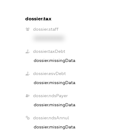
dossier.tax
dossier.staff
XXXXXXXXXX
dossier.taxDebt
dossier.missingData
dossier.esvDebt
dossier.missingData
dossier.ndsPayer
dossier.missingData
dossier.ndsAnnul
dossier.missingData