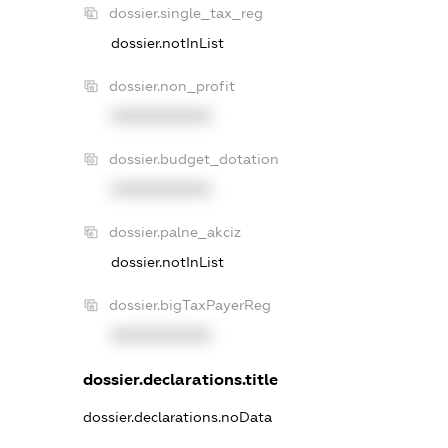
dossier.single_tax_reg
dossier.notInList
dossier.non_profit
XXXXXXXXXX
dossier.budget_dotation
XXXXXXXXXX
dossier.palne_akciz
dossier.notInList
dossier.bigTaxPayerReg
XXXXXXXXXX
dossier.declarations.title
dossier.declarations.noData