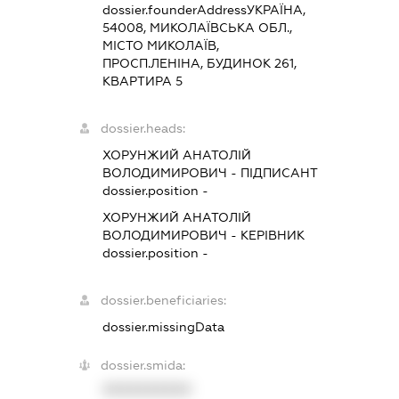
dossier.founderAddress
УКРАЇНА,
54008, МИКОЛАЇВСЬКА ОБЛ.,
МІСТО МИКОЛАЇВ,
ПРОСП.ЛЕНІНА, БУДИНОК 261,
КВАРТИРА 5
dossier.heads:
ХОРУНЖИЙ АНАТОЛІЙ
ВОЛОДИМИРОВИЧ
-
ПІДПИСАНТ
dossier.position -
ХОРУНЖИЙ АНАТОЛІЙ
ВОЛОДИМИРОВИЧ
-
КЕРІВНИК
dossier.position -
dossier.beneficiaries:
dossier.missingData
dossier.smida:
XXXXXXXXXX