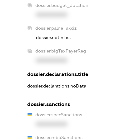
dossier.budget_dotation
XXXXXXXXXX
dossier.palne_akciz
dossier.notInList
dossier.bigTaxPayerReg
XXXXXXXXXX
dossier.declarations.title
dossier.declarations.noData
dossier.sanctions
dossier.specSanctions
XXXXXXXXXX
dossier.rnboSanctions