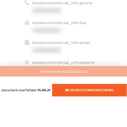
dossier.commercial_info.phone
XXXXXXXXXX
dossier.commercial_info.fax
XXXXXXXXXX
dossier.commercial_info.email
XXXXXXXXXX
dossier.commercial_info.website
XXXXXXXXXX
freemium.actualData
dossier.commercial_info.activity
XXXXXXXXXX
document.dueToDate
15.06.21
SEARCH.ONMONITORING
freemium.exampleText_1
freemium.exampleText_2
freemium.anonymousPerSearch2