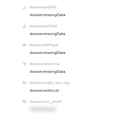
dossier.taxDebt
dossier.missingData
dossier.esvDebt
dossier.missingData
dossier.ndsPayer
dossier.missingData
dossier.ndsAnnul
dossier.missingData
dossier.single_tax_reg
dossier.notInList
dossier.non_profit
XXXXXXXXXX