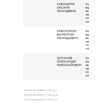
КАБАЦЮРА
Інше, виплати чи
ОКСАНА
відшкодування,
ЛЕОНІДІВНА
які здійснюються
професійними
спілками своїм
членам
КРАСНОЖОН
Інше, виплати чи
ВАЛЕНТИН
відшкодування,
ЛЕОНІДОВИЧ
які здійснюються
професійними
спілками своїм
членам
ЦУКАНОВ
Інше, Виплати чи
ОЛЕКСАНДР
відшкодування,
МИКОЛАЙОВИЧ
які здійснюються
професійними
спілками своїм
членам
dossier.declarations.license_1
dossier.declarations.license_2
dossier.declarations.license_3