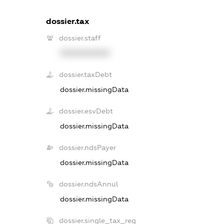
dossier.tax
dossier.staff
XXXXXXXXXX
dossier.taxDebt
dossier.missingData
dossier.esvDebt
dossier.missingData
dossier.ndsPayer
dossier.missingData
dossier.ndsAnnul
dossier.missingData
dossier.single_tax_reg