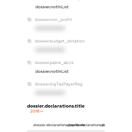
dossier.notInList
dossier.non_profit
XXXXXXXXXX
dossier.budget_dotation
XXXXXXXXXX
dossier.palne_akciz
dossier.notInList
dossier.bigTaxPayerReg
XXXXXXXXXX
dossier.declarations.title
2018
dossier.declarations.pepName
dossier.declarations.personName
dossier.declaratio