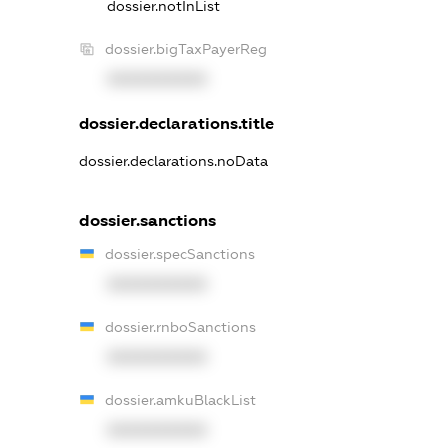
dossier.notInList
dossier.bigTaxPayerReg
XXXXXXXXXX
dossier.declarations.title
dossier.declarations.noData
dossier.sanctions
dossier.specSanctions
XXXXXXXXXX
dossier.rnboSanctions
XXXXXXXXXX
dossier.amkuBlackList
XXXXXXXXXX