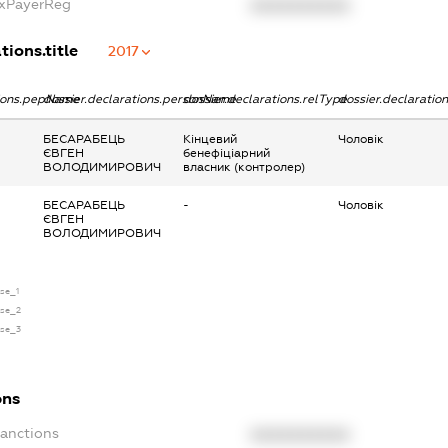
axPayerReg
XXXXXXXXXX
tions.title
2017
tions.pepName
dossier.declarations.personName
dossier.declarations.relType
dossier.declaratio
БЕСАРАБЕЦЬ
Кінцевий
Чоловік
ЄВГЕН
бенефіціарний
ВОЛОДИМИРОВИЧ
власник (контролер)
БЕСАРАБЕЦЬ
-
Чоловік
ЄВГЕН
ВОЛОДИМИРОВИЧ
nse_1
nse_2
nse_3
ons
Sanctions
XXXXXXXXXX