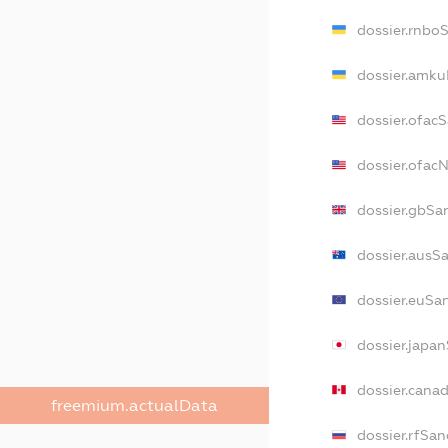
dossier.rnbo
dossier.amku
dossier.ofac
dossier.ofa
dossier.gbSa
dossier.ausS
dossier.euSa
dossier.japa
dossier.cana
freemium.actualData
dossier.rfSan