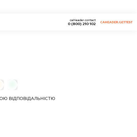
caHeader.contact
CAHEADER.GETTEST
0 (800) 210 102
0
0
ОЮ ВІДПОВІДАЛЬНІСТЮ