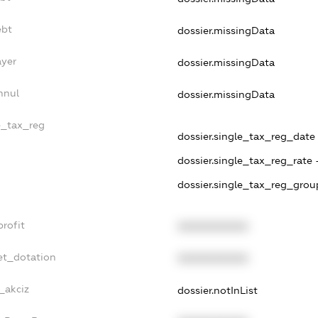
ebt
dossier.missingData
ayer
dossier.missingData
nnul
dossier.missingData
le_tax_reg
dossier.single_tax_reg_date 
dossier.single_tax_reg_rate 
dossier.single_tax_reg_grou
profit
XXXXXXXXXX
et_dotation
XXXXXXXXXX
_akciz
dossier.notInList