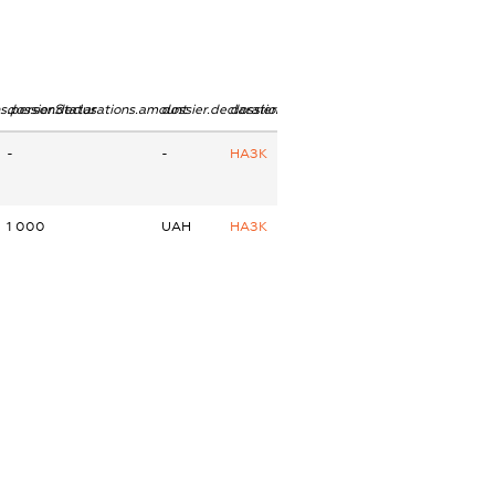
ns.personStatus
dossier.declarations.amount
dossier.declarations.currency
dossier.declarations.source
-
-
НАЗК
1 000
UAH
НАЗК