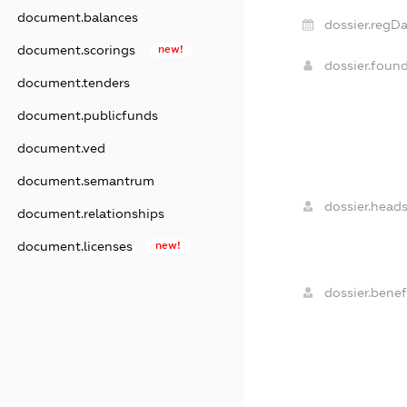
document.balances
dossier.regDa
document.scorings
new!
dossier.foun
document.tenders
document.publicfunds
document.ved
document.semantrum
dossier.heads
document.relationships
document.licenses
new!
dossier.benefi