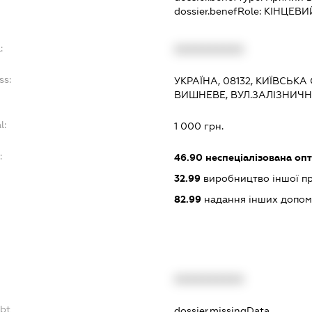
dossier.benefRole:
КІНЦЕВИ
:
XXXXXXXXXX
ss:
УКРАЇНА, 08132, КИЇВСЬКА
ВИШНЕВЕ, ВУЛ.ЗАЛІЗНИЧН
l:
1 000 грн.
:
46.90
неспеціалізована опт
32.99
виробництво іншої прод
82.99
надання інших допоміж
XXXXXXXXXX
ebt
dossier.missingData