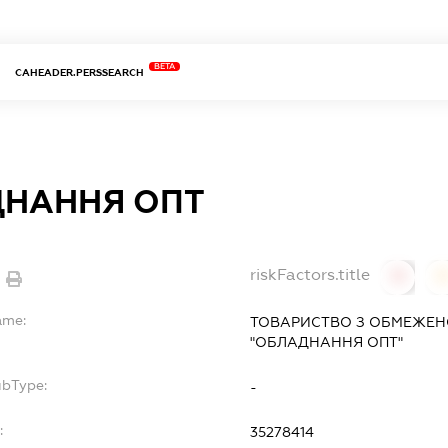
BETA
CAHEADER.PERSSEARCH
НАННЯ ОПТ
riskFactors.title
0
ame:
ТОВАРИСТВО З ОБМЕЖЕН
"ОБЛАДНАННЯ ОПТ"
ubType:
-
:
35278414