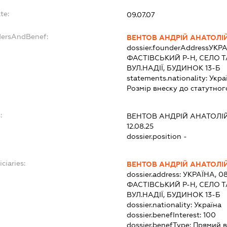
te:
09.07.07
dersAndBenef:
ВЕНТОВ АНДРІЙ АНАТОЛ
dossier.founderAddress
УКРА
ФАСТІВСЬКИЙ Р-Н, СЕЛО Т
ВУЛ.НАДІЇ, БУДИНОК 13-Б
statements.nationality:
Укра
Розмір внеску до статутног
:
ВЕНТОВ АНДРІЙ АНАТОЛ
12.08.25
dossier.position -
ciaries:
ВЕНТОВ АНДРІЙ АНАТОЛ
dossier.address:
УКРАЇНА, 08
ФАСТІВСЬКИЙ Р-Н, СЕЛО Т
ВУЛ.НАДІЇ, БУДИНОК 13-Б
dossier.nationality:
Україна
dossier.benefInterest:
100
dossier.benefType:
Прямий в