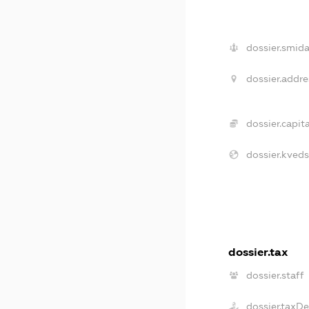
dossier.smida
dossier.addre
dossier.capita
dossier.kveds
dossier.tax
dossier.staff
dossier.taxD