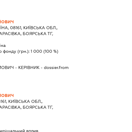
ІЙОВИЧ
ЇНА, 08161, КИЇВСЬКА ОБЛ.,
АРАСІВКА, БОЯРСЬКА ТГ,
їна
о фонду (грн.):
1 000
(100 %)
ІЙОВИЧ
-
КЕРІВНИК
- dossier.from
ІЙОВИЧ
161, КИЇВСЬКА ОБЛ.,
АРАСІВКА, БОЯРСЬКА ТГ,
ирішальний вплив