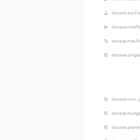
dossier.esvD
dossier.ndsP
dossier.ndsA
dossier.sing
dossier.non_
dossier.budg
dossier.palne