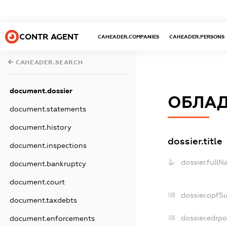
CONTR AGENT
CAHEADER.COMPANIES
CAHEADER.PERSONS
CAHEADER.SEARCH
document.dossier
ОБЛАД
document.statements
document.history
dossier.title
document.inspections
dossier.fullN
document.bankruptcy
document.court
dossier.opfS
document.taxdebts
dossier.edrpo
document.enforcements