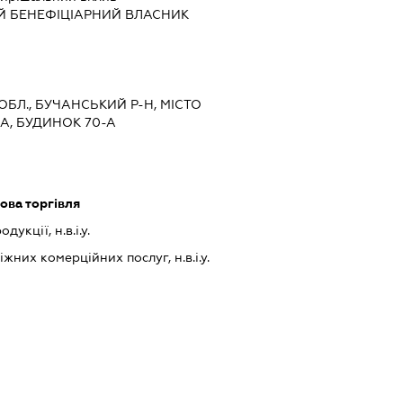
Й БЕНЕФІЦІАРНИЙ ВЛАСНИК
 ОБЛ., БУЧАНСЬКИЙ Р-Н, МІСТО
А, БУДИНОК 70-А
ова торгівля
укції, н.в.і.у.
них комерційних послуг, н.в.і.у.