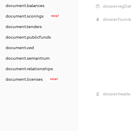
document.balances
dossier.regDat
document.scorings
new!
dossier.foun
document.tenders
document.publicfunds
document.ved
document.semantrum
document.relationships
document.licenses
new!
dossier.heads: