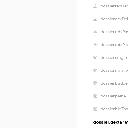
dossier.taxDe
dossier.esvDe
dossier.ndsPa
dossier.ndsAn
dossier.singl
dossier.non_p
dossier.budg
dossier.palne
dossier.bigTa
dossier.declarat