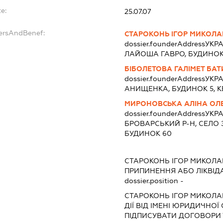
e:
25.07.07
dersAndBenef:
СТАРОКОНЬ ІГОР МИКОЛ
dossier.founderAddress
УКРА
ЛАЙОША ГАВРО, БУДИНОК 
БІБОЛЕТОВА ГАЛІМЕТ БАТ
dossier.founderAddress
УКРА
АНИЩЕНКА, БУДИНОК 5, К
МИРОНОВСЬКА АЛІНА ОЛ
dossier.founderAddress
УКРА
БРОВАРСЬКИЙ Р-Н, СЕЛО 
БУДИНОК 60
СТАРОКОНЬ ІГОР МИКОЛ
ПРИПИНЕННЯ АБО ЛІКВІД
dossier.position -
СТАРОКОНЬ ІГОР МИКОЛ
ДІЇ ВІД ІМЕНІ ЮРИДИЧНОЇ
ПІДПИСУВАТИ ДОГОВОРИ 