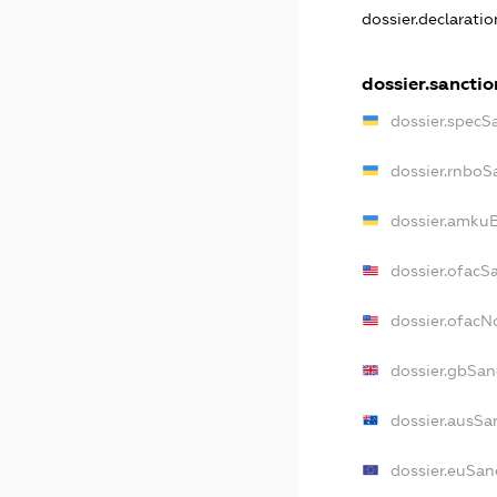
dossier.declarati
dossier.sanctio
dossier.specS
dossier.rnboS
dossier.amkuB
dossier.ofacS
dossier.ofac
dossier.gbSan
dossier.ausSa
dossier.euSan