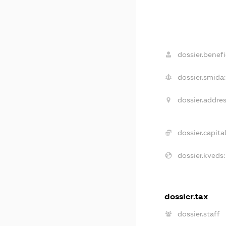
dossier.benefi
dossier.smida:
dossier.addres
dossier.capital
dossier.kveds:
dossier.tax
dossier.staff