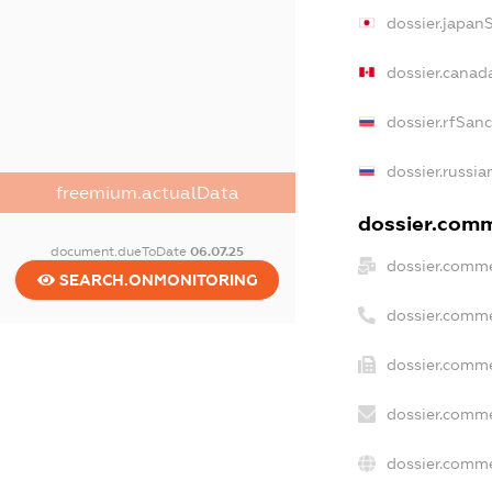
dossier.japan
dossier.canad
dossier.rfSan
dossier.russia
freemium.actualData
dossier.comme
document.dueToDate
06.07.25
dossier.comme
SEARCH.ONMONITORING
dossier.comme
dossier.comme
dossier.comme
dossier.comme