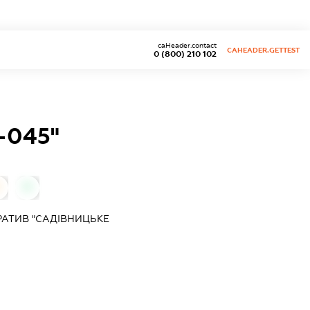
caHeader.contact
CAHEADER.GETTEST
0 (800) 210 102
-045"
0
0
АТИВ "САДІВНИЦЬКЕ