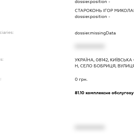
dossier.position -
СТАРОКОНЬ ІГОР МИКОЛ
dossier.position -
ciaries:
dossier.missingData
XXXXXXXXXX
s:
УКРАЇНА, 08142, КИЇВСЬК
Н, СЕЛО БОБРИЦЯ, ВУЛИЦ
:
0 грн.
81.10
комплексне обслуговув
XXXXXXXXXX