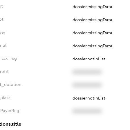
bt
dossier.missingData
bt
dossier.missingData
yer
dossier.missingData
nul
dossier.missingData
e_tax_reg
dossier.notInList
rofit
XXXXXXXXXX
et_dotation
XXXXXXXXXX
_akciz
dossier.notInList
xPayerReg
XXXXXXXXXX
ions.title