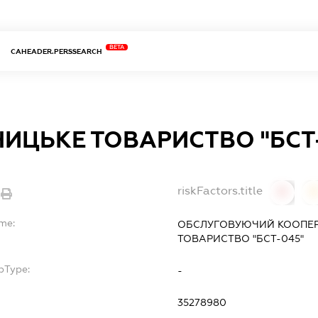
BETA
CAHEADER.PERSSEARCH
НИЦЬКЕ ТОВАРИСТВО "БСТ
riskFactors.title
0
ame:
ОБСЛУГОВУЮЧИЙ КООПЕР
ТОВАРИСТВО "БСТ-045"
bType:
-
35278980