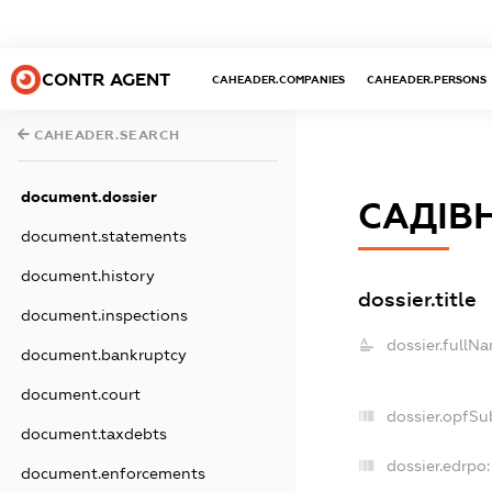
CONTR AGENT
CAHEADER.COMPANIES
CAHEADER.PERSONS
CAHEADER.SEARCH
document.dossier
САДІВ
document.statements
document.history
dossier.title
document.inspections
dossier.fullN
document.bankruptcy
document.court
dossier.opfSu
document.taxdebts
dossier.edrpo:
document.enforcements