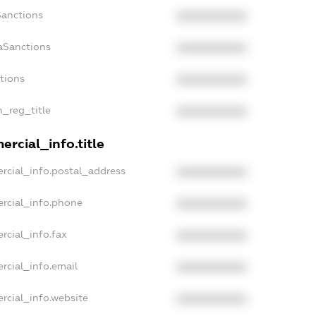
Sanctions
XXXXXXXXXX
aSanctions
XXXXXXXXXX
ctions
XXXXXXXXXX
n_reg_title
XXXXXXXXXX
rcial_info.title
rcial_info.postal_address
XXXXXXXXXX
rcial_info.phone
XXXXXXXXXX
rcial_info.fax
XXXXXXXXXX
rcial_info.email
XXXXXXXXXX
rcial_info.website
XXXXXXXXXX