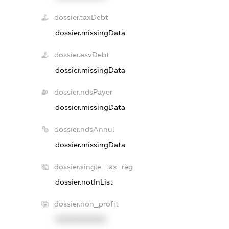
dossier.taxDebt
dossier.missingData
dossier.esvDebt
dossier.missingData
dossier.ndsPayer
dossier.missingData
dossier.ndsAnnul
dossier.missingData
dossier.single_tax_reg
dossier.notInList
dossier.non_profit
XXXXXXXXXX