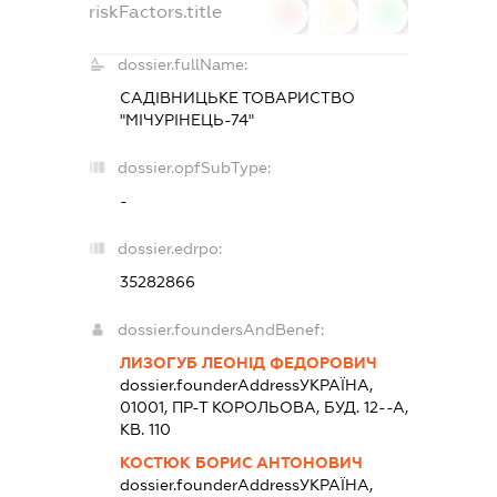
riskFactors.title
0
0
0
dossier.fullName:
САДІВНИЦЬКЕ ТОВАРИСТВО
"МІЧУРІНЕЦЬ-74"
dossier.opfSubType:
-
dossier.edrpo:
35282866
dossier.foundersAndBenef:
ЛИЗОГУБ ЛЕОНІД ФЕДОРОВИЧ
dossier.founderAddress
УКРАЇНА,
01001, ПР-Т КОРОЛЬОВА, БУД. 12--А,
КВ. 110
КОСТЮК БОРИС АНТОНОВИЧ
dossier.founderAddress
УКРАЇНА,