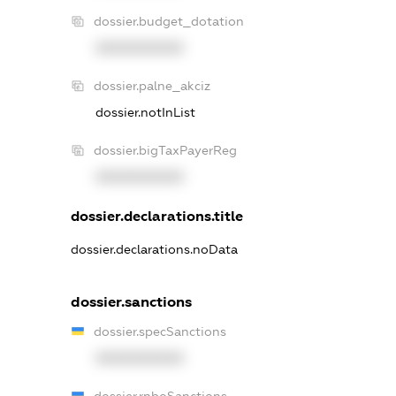
dossier.budget_dotation
XXXXXXXXXX
dossier.palne_akciz
dossier.notInList
dossier.bigTaxPayerReg
XXXXXXXXXX
dossier.declarations.title
dossier.declarations.noData
dossier.sanctions
dossier.specSanctions
XXXXXXXXXX
dossier.rnboSanctions