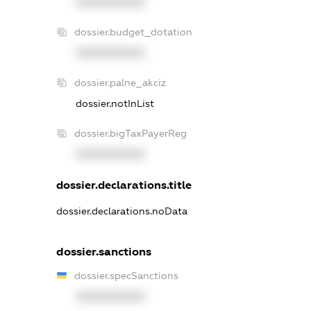
XXXXXXXXXX
dossier.budget_dotation
XXXXXXXXXX
dossier.palne_akciz
dossier.notInList
dossier.bigTaxPayerReg
XXXXXXXXXX
dossier.declarations.title
dossier.declarations.noData
dossier.sanctions
dossier.specSanctions
XXXXXXXXXX