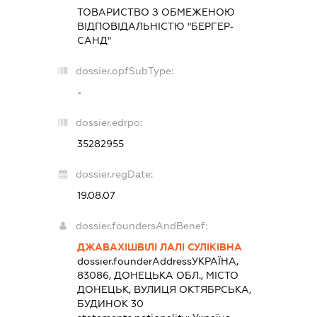
ТОВАРИСТВО З ОБМЕЖЕНОЮ
ВІДПОВІДАЛЬНІСТЮ "БЕРГЕР-
САНД"
dossier.opfSubType:
-
dossier.edrpo:
35282955
dossier.regDate:
19.08.07
dossier.foundersAndBenef:
ДЖАВАХІШВІЛІ ЛАЛІ СУЛІКІВНА
dossier.founderAddress
УКРАЇНА,
83086, ДОНЕЦЬКА ОБЛ., МІСТО
ДОНЕЦЬК, ВУЛИЦЯ ОКТЯБРСЬКА,
БУДИНОК 30