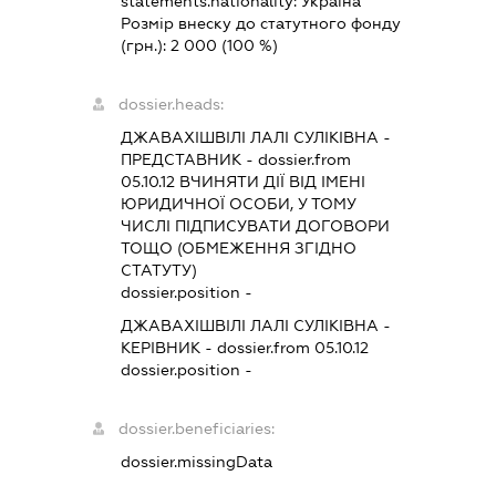
statements.nationality:
Україна
Розмір внеску до статутного фонду
(грн.):
2 000
(100 %)
dossier.heads:
ДЖАВАХІШВІЛІ ЛАЛІ СУЛІКІВНА
-
ПРЕДСТАВНИК
- dossier.from
05.10.12
ВЧИНЯТИ ДІЇ ВІД ІМЕНІ
ЮРИДИЧНОЇ ОСОБИ, У ТОМУ
ЧИСЛІ ПІДПИСУВАТИ ДОГОВОРИ
ТОЩО (ОБМЕЖЕННЯ ЗГІДНО
СТАТУТУ)
dossier.position -
ДЖАВАХІШВІЛІ ЛАЛІ СУЛІКІВНА
-
КЕРІВНИК
- dossier.from 05.10.12
dossier.position -
dossier.beneficiaries:
dossier.missingData