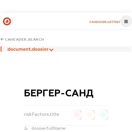
CAHEADER.GETTEST
CAHEADER.SEARCH
document.dossier
БЕРГЕР-САНД
riskFactors.title
0
0
0
dossier.fullName: