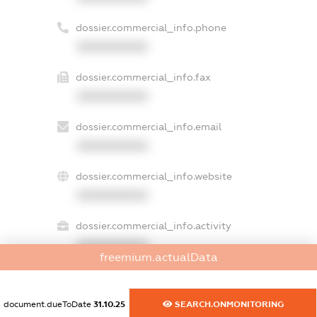
dossier.commercial_info.phone
XXXXXXXXXX
dossier.commercial_info.fax
XXXXXXXXXX
dossier.commercial_info.email
XXXXXXXXXX
dossier.commercial_info.website
XXXXXXXXXX
dossier.commercial_info.activity
XXXXXXXXXX
freemium.actualData
document.dueToDate
31.10.25
SEARCH.ONMONITORING
freemium.exampleText_1