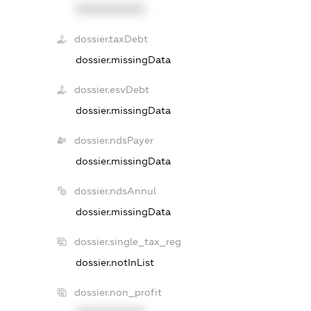
XXXXXXXXXX
dossier.taxDebt
dossier.missingData
dossier.esvDebt
dossier.missingData
dossier.ndsPayer
dossier.missingData
dossier.ndsAnnul
dossier.missingData
dossier.single_tax_reg
dossier.notInList
dossier.non_profit