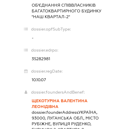
ОБ'ЄДНАННЯ СПІВВЛАСНИКІВ
БАГАТОКВАРТИРНОГО БУДИНКУ
"НАШ КВАРТАЛ-2"
dossier.opfSubType:
-
dossier.edrpo:
35282981
dossier.regDate:
10.10.07
dossier.foundersAndBenef:
ЩЕКОТУРІНА ВАЛЕНТИНА
ЛЕОНІДІВНА
dossier.founderAddress
УКРАЇНА,
93000, ЛУГАНСЬКА ОБЛ., МІСТО
РУБІЖНЕ, ВУЛИЦЯ РУДЕНКО,