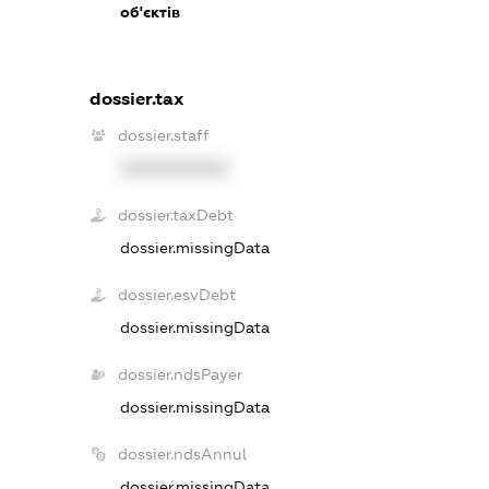
об'єктів
dossier.tax
dossier.staff
XXXXXXXXXX
dossier.taxDebt
dossier.missingData
dossier.esvDebt
dossier.missingData
dossier.ndsPayer
dossier.missingData
dossier.ndsAnnul
dossier.missingData