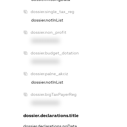
dossier.single_tax_reg
dossier.notInList
dossier.non_profit
XXXXXXXXXX
dossier.budget_dotation
XXXXXXXXXX
dossier.palne_akciz
dossier.notInList
dossier.bigTaxPayerReg
XXXXXXXXXX
dossier.declarations.title
dossier.declarations.noData