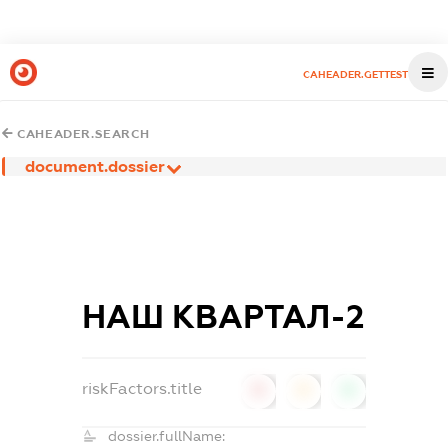
CAHEADER.GETTEST
CAHEADER.SEARCH
document.dossier
НАШ КВАРТАЛ-2
riskFactors.title
0
0
0
dossier.fullName: