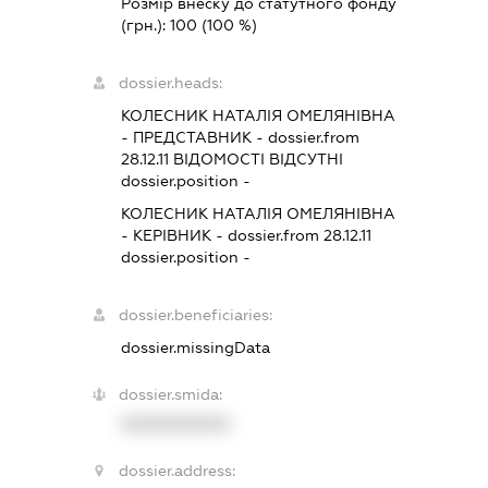
Розмір внеску до статутного фонду
(грн.):
100
(100 %)
dossier.heads:
КОЛЕСНИК НАТАЛІЯ ОМЕЛЯНІВНА
-
ПРЕДСТАВНИК
- dossier.from
28.12.11
ВІДОМОСТІ ВІДСУТНІ
dossier.position -
КОЛЕСНИК НАТАЛІЯ ОМЕЛЯНІВНА
-
КЕРІВНИК
- dossier.from 28.12.11
dossier.position -
dossier.beneficiaries:
dossier.missingData
dossier.smida:
XXXXXXXXXX
dossier.address: