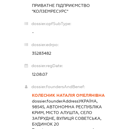
ПРИВАТНЕ ПІДПРИЄМСТВО
"КОЛЗЕМРЕСУРС"
dossier.opfSubType:
-
dossier.edrpo:
35283482
dossier.regDate:
12.08.07
dossier.foundersAndBenef:
КОЛЕСНИК НАТАЛІЯ ОМЕЛЯНІВНА
dossier.founderAddress
УКРАЇНА,
98545, АВТОНОМНА РЕСПУБЛІКА
КРИМ, МІСТО АЛУШТА, СЕЛО
ЗАПРУДНЕ, ВУЛИЦЯ СОВЕТСЬКА,
БУДИНОК 20