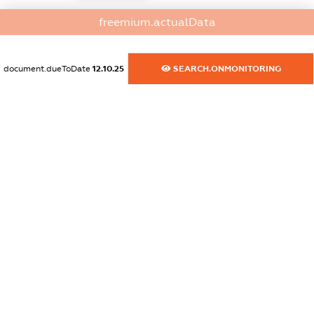
dossier.commercial_info.activity
freemium.actualData
XXXXXXXXXX
document.dueToDate
12.10.25
SEARCH.ONMONITORING
freemium.exampleText_1
freemium.exampleText_2
freemium.anonymousPerSearch2
FREEMIUM.DETAILS
FREEMIUM.REGISTER