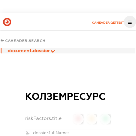
CAHEADER.GETTEST
CAHEADER.SEARCH
document.dossier
КОЛЗЕМРЕСУРС
riskFactors.title
0
0
0
dossier.fullName: