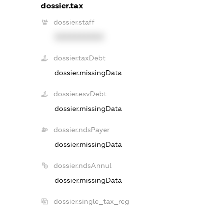
dossier.tax
dossier.staff
XXXXXXXXXX
dossier.taxDebt
dossier.missingData
dossier.esvDebt
dossier.missingData
dossier.ndsPayer
dossier.missingData
dossier.ndsAnnul
dossier.missingData
dossier.single_tax_reg