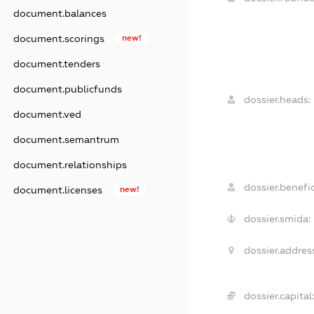
document.balances
document.scorings
new!
document.tenders
document.publicfunds
dossier.heads:
document.ved
document.semantrum
document.relationships
dossier.benefic
document.licenses
new!
dossier.smida:
dossier.addres
dossier.capital