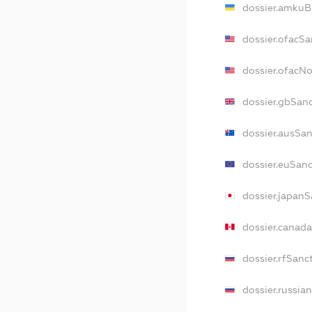
dossier.amkuB
dossier.ofacSa
dossier.ofacN
dossier.gbSan
dossier.ausSa
dossier.euSan
dossier.japan
dossier.canad
dossier.rfSanc
dossier.russia