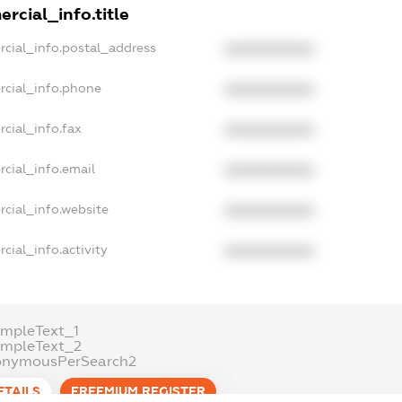
rcial_info.title
rcial_info.postal_address
XXXXXXXXXX
rcial_info.phone
XXXXXXXXXX
cial_info.fax
XXXXXXXXXX
cial_info.email
XXXXXXXXXX
rcial_info.website
XXXXXXXXXX
cial_info.activity
XXXXXXXXXX
ampleText_1
ampleText_2
onymousPerSearch2
ETAILS
FREEMIUM.REGISTER