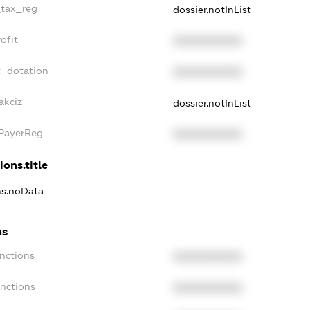
_tax_reg
dossier.notInList
ofit
XXXXXXXXXX
t_dotation
XXXXXXXXXX
akciz
dossier.notInList
xPayerReg
XXXXXXXXXX
ions.title
ons.noData
ns
anctions
XXXXXXXXXX
anctions
XXXXXXXXXX