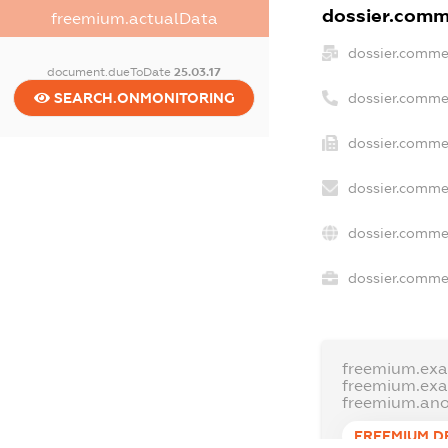
dossier.comme
freemium.actualData
dossier.comme
document.dueToDate
25.03.17
SEARCH.ONMONITORING
dossier.comme
dossier.commer
dossier.commer
dossier.comme
dossier.commer
freemium.ex
freemium.ex
freemium.an
FREEMIUM.D