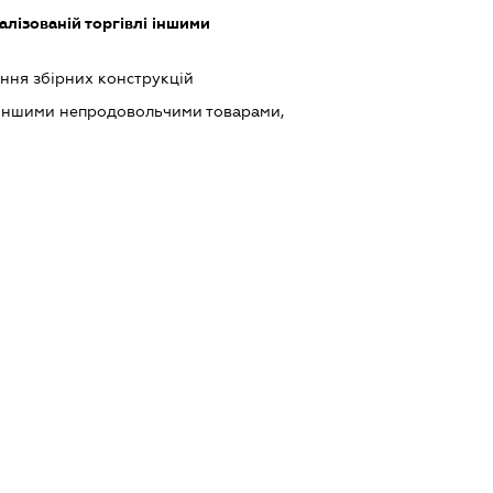
лізованій торгівлі іншими
ння збірних конструкцій
 іншими непродовольчими товарами,