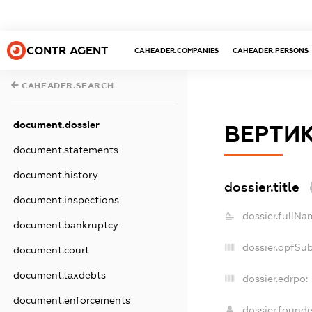
CONTR AGENT
CAHEADER.COMPANIES
CAHEADER.PERSONS
CAHEADER.SEARCH
document.dossier
ВЕРТИ
document.statements
document.history
dossier.title
document.inspections
dossier.fullNa
document.bankruptcy
dossier.opfSu
document.court
document.taxdebts
dossier.edrpo:
document.enforcements
dossier.found