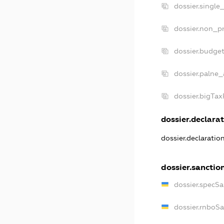
dossier.single
dossier.non_pr
dossier.budge
dossier.palne_
dossier.bigTa
dossier.declarat
dossier.declarati
dossier.sanctio
dossier.specS
dossier.rnboS