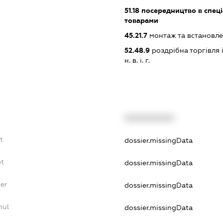
51.18
посередництво в спеціа
товарами
45.21.7
монтаж та встановле
52.48.9
роздрібна торгівля
н. в. і. г.
XXXXXXXXXX
t
dossier.missingData
bt
dossier.missingData
yer
dossier.missingData
nul
dossier.missingData