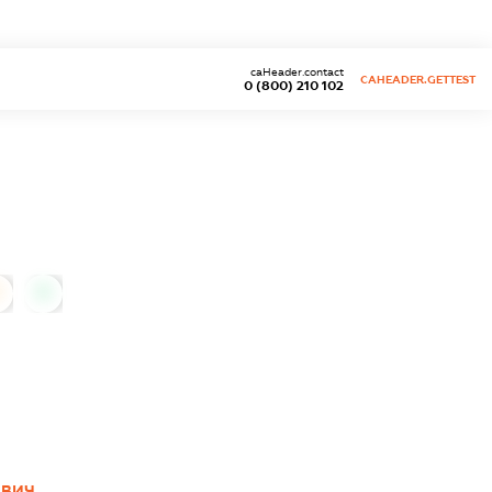
caHeader.contact
CAHEADER.GETTEST
0 (800) 210 102
0
ОВИЧ