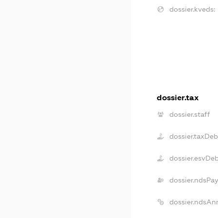
dossier.kveds:
dossier.tax
dossier.staff
dossier.taxDeb
dossier.esvDe
dossier.ndsPa
dossier.ndsAn