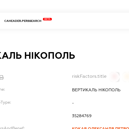
BETA
CAHEADER.PERSSEARCH
КАЛЬ НІКОПОЛЬ
riskFactors.title
0
0
me:
ВЕРТИКАЛЬ НІКОПОЛЬ
bType:
-
35284769
ersAndBenef:
КОКАР ОЛЕКСАНДР ПЕТР