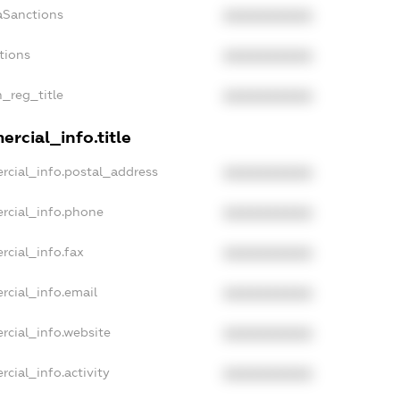
aSanctions
XXXXXXXXXX
tions
XXXXXXXXXX
n_reg_title
XXXXXXXXXX
rcial_info.title
rcial_info.postal_address
XXXXXXXXXX
rcial_info.phone
XXXXXXXXXX
rcial_info.fax
XXXXXXXXXX
rcial_info.email
XXXXXXXXXX
rcial_info.website
XXXXXXXXXX
cial_info.activity
XXXXXXXXXX