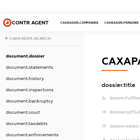
CONTR AGENT
CAHEADER.COMPANIES
CAHEADER.PERSONS
CAHEADER.SEARCH
document.dossier
САХАР
document.statements
document.history
dossier.title
document.inspections
dossier.fullNa
document.bankruptcy
dossier.opfSu
document.court
document.taxdebts
dossier.edrpo:
document.enforcements