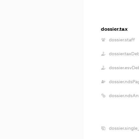
dossier.tax
dossier.staff
dossier.taxDe
dossier.esvDe
dossier.ndsPa
dossier.ndsAn
dossier.singl