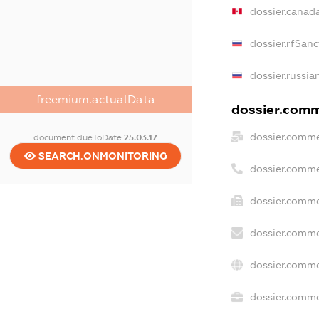
dossier.canad
dossier.rfSanc
dossier.russia
freemium.actualData
dossier.comme
dossier.comme
document.dueToDate
25.03.17
SEARCH.ONMONITORING
dossier.comme
dossier.comme
dossier.comme
dossier.comme
dossier.commer