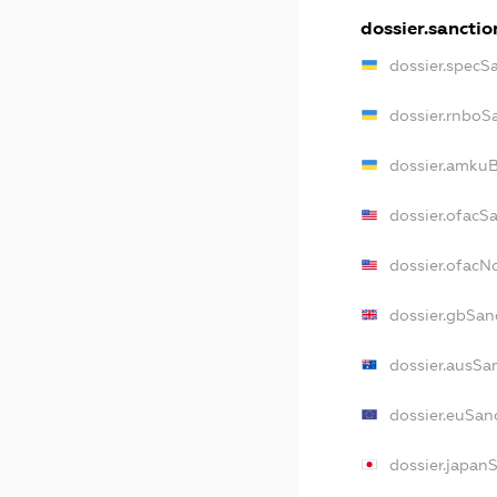
dossier.sanctio
dossier.specS
dossier.rnboS
dossier.amkuB
dossier.ofacS
dossier.ofac
dossier.gbSan
dossier.ausSa
dossier.euSan
dossier.japan