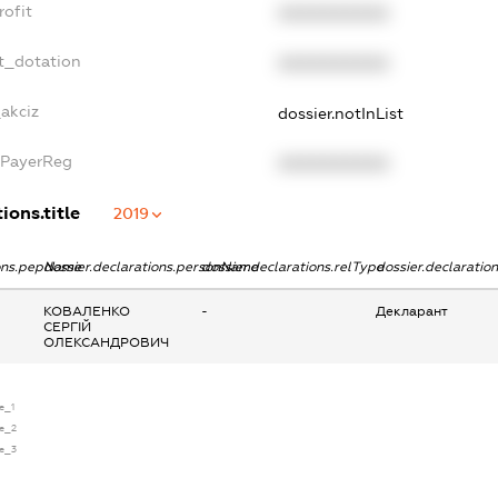
rofit
XXXXXXXXXX
t_dotation
XXXXXXXXXX
_akciz
dossier.notInList
xPayerReg
XXXXXXXXXX
ions.title
2019
ions.pepName
dossier.declarations.personName
dossier.declarations.relType
dossier.declaratio
КОВАЛЕНКО
-
Декларант
СЕРГІЙ
ОЛЕКСАНДРОВИЧ
se_1
se_2
se_3