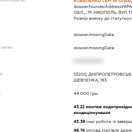
ersAndBenef:
КОВАЛЕНКО СЕРГІЙ ОЛЕ
dossier.founderAddress
УКРА
ОБЛ., , М. НІКОПОЛЬ, ВУЛ. Т
Розмір внеску до статутног
dossier.missingData
iaries:
dossier.missingData
XXXXXXXXXX
s:
53200, ДНІПРОПЕТРОВСЬКА
ШЕВЧЕНКА, 193
:
44 000 грн.
43.22
монтаж водопровідних
кондиціонування
43.39
інші роботи із завер
46.74
оптова торгівля залі