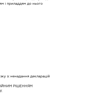
м і приладдям до нього
зку з:
ненадання декларацiй
IЙНИМ РIШЕННЯМ
.