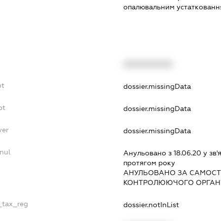
опалювальним устатковання
XXXXXXXXXX
bt
dossier.missingData
bt
dossier.missingData
yer
dossier.missingData
nul
Анульовано з 18.06.20 у зв'я
протягом року
АНУЛЬОВАНО ЗА САМОСТ
КОНТРОЛЮЮЧОГО ОРГАНУ
e_tax_reg
dossier.notInList