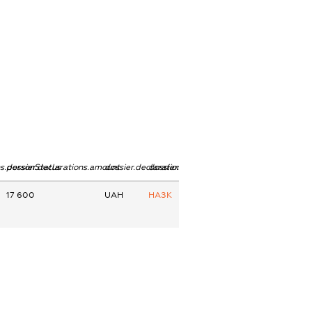
ns.personStatus
dossier.declarations.amount
dossier.declarations.currency
dossier.declarations.source
17 600
UAH
НАЗК