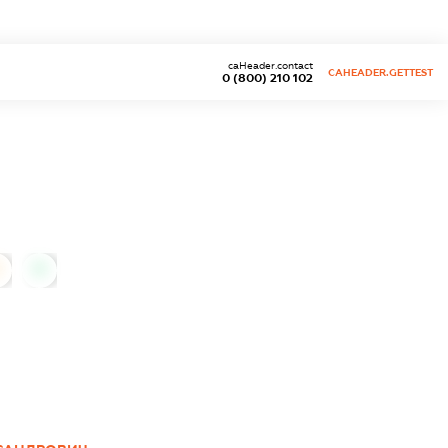
caHeader.contact
CAHEADER.GETTEST
0 (800) 210 102
0
0