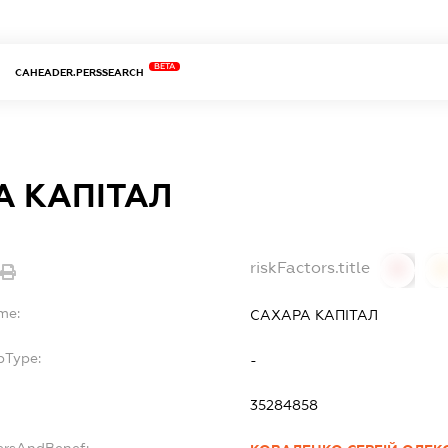
BETA
CAHEADER.PERSSEARCH
А КАПІТАЛ
riskFactors.title
0
me:
САХАРА КАПІТАЛ
bType:
-
35284858