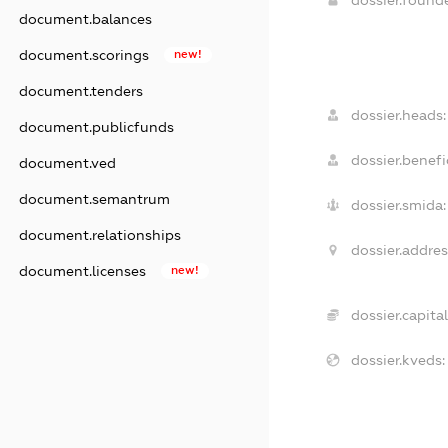
dossier.found
document.balances
document.scorings
new!
document.tenders
dossier.heads:
document.publicfunds
dossier.benefic
document.ved
document.semantrum
dossier.smida:
document.relationships
dossier.addres
document.licenses
new!
dossier.capital
dossier.kveds: