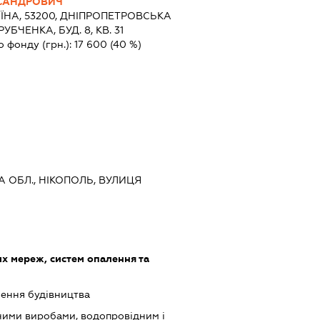
КСАНДРОВИЧ
ЇНА, 53200, ДНIПРОПЕТРОВСЬКА
РУБЧЕНКА, БУД. 8, КВ. 31
о фонду (грн.):
17 600
(40 %)
 ОБЛ., НІКОПОЛЬ, ВУЛИЦЯ
 мереж, систем опалення та
шення будівництва
зними виробами, водопровідним і