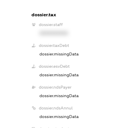
dossier.tax
dossier.staff
XXXXXXXXXX
dossier.taxDebt
dossier.missingData
dossier.esvDebt
dossier.missingData
dossier.ndsPayer
dossier.missingData
dossier.ndsAnnul
dossier.missingData