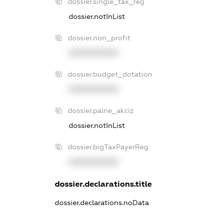
dossier.single_tax_reg
dossier.notInList
dossier.non_profit
XXXXXXXXXX
dossier.budget_dotation
XXXXXXXXXX
dossier.palne_akciz
dossier.notInList
dossier.bigTaxPayerReg
XXXXXXXXXX
dossier.declarations.title
dossier.declarations.noData