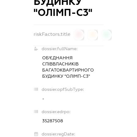
БУДИНКУ
"ОЛІМП-С3"
riskFactors.title
0
0
0
dossier.fullName:
ОБ'ЄДНАННЯ
СПІВВЛАСНИКІВ
БАГАТОКВАРТИРНОГО
БУДИНКУ "ОЛІМП-С3"
dossier.opfSubType:
-
dossier.edrpo:
35287508
dossier.regDate: