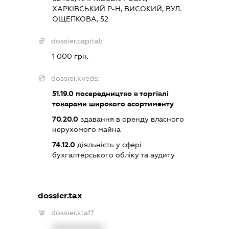
ХАРКІВСЬКИЙ Р-Н, ВИСОКИЙ, ВУЛ.
ОЩЕПКОВА, 52
dossier.capital:
1 000 грн.
dossier.kveds:
51.19.0
посередництво в торгівлі
товарами широкого асортименту
70.20.0
здавання в оренду власного
нерухомого майна
74.12.0
діяльність у сфері
бухгалтерського обліку та аудиту
dossier.tax
dossier.staff
XXXXXXXXXX