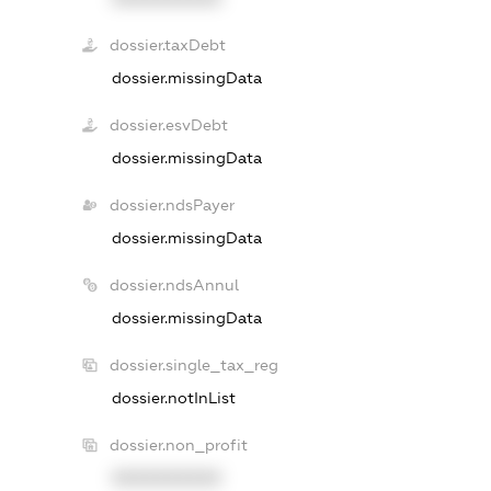
dossier.taxDebt
dossier.missingData
dossier.esvDebt
dossier.missingData
dossier.ndsPayer
dossier.missingData
dossier.ndsAnnul
dossier.missingData
dossier.single_tax_reg
dossier.notInList
dossier.non_profit
XXXXXXXXXX