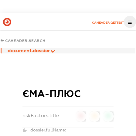
CAHEADER.GETTEST
CAHEADER.SEARCH
document.dossier
ЄМА-ПЛЮС
riskFactors.title
0
0
0
dossier.fullName: