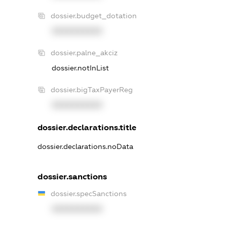
dossier.budget_dotation
XXXXXXXXXX
dossier.palne_akciz
dossier.notInList
dossier.bigTaxPayerReg
XXXXXXXXXX
dossier.declarations.title
dossier.declarations.noData
dossier.sanctions
dossier.specSanctions
XXXXXXXXXX