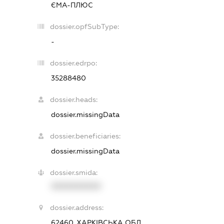
ЄМА-ПЛЮС
dossier.opfSubType:
-
dossier.edrpo:
35288480
dossier.heads:
dossier.missingData
dossier.beneficiaries:
dossier.missingData
dossier.smida:
XXXXXXXXXX
dossier.address:
62460, ХАРКІВСЬКА ОБЛ.,