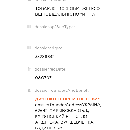
ТОВАРИСТВО З ОБМЕЖЕНОЮ
ВІДПОВІДАЛЬНІСТЮ "МІНТА"
dossier.opfSubType:
-
dossier.edrpo:
35288632
dossier.regDate:
08.07.07
dossier.foundersAndBenef:
ДИЧЕНКО ГЕОРГІЙ ОЛЕГОВИЧ
dossier.founderAddress
УКРАЇНА,
62642, ХАРКІВСЬКА ОБЛ.,
КУП'ЯНСЬКИЙ Р-Н, СЕЛО
АНДРІЇВКА, ВУЛ.ШЕВЧЕНКА,
БУДИНОК 28