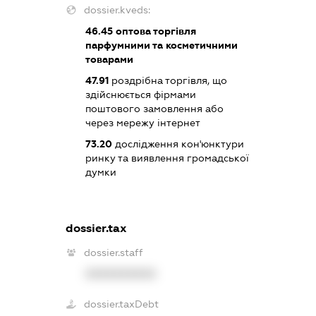
dossier.kveds:
46.45
оптова торгівля
парфумними та косметичними
товарами
47.91
роздрібна торгівля, що
здійснюється фірмами
поштового замовлення або
через мережу інтернет
73.20
дослідження кон'юнктури
ринку та виявлення громадської
думки
dossier.tax
dossier.staff
XXXXXXXXXX
dossier.taxDebt