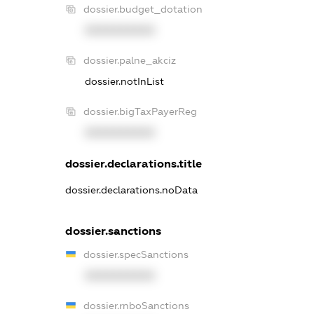
dossier.budget_dotation
XXXXXXXXXX
dossier.palne_akciz
dossier.notInList
dossier.bigTaxPayerReg
XXXXXXXXXX
dossier.declarations.title
dossier.declarations.noData
dossier.sanctions
dossier.specSanctions
XXXXXXXXXX
dossier.rnboSanctions