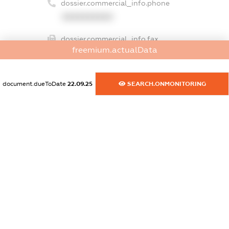
dossier.commercial_info.phone
XXXXXXXXXX
dossier.commercial_info.fax
freemium.actualData
XXXXXXXXXX
dossier.commercial_info.email
document.dueToDate
22.09.25
SEARCH.ONMONITORING
XXXXXXXXXX
dossier.commercial_info.website
XXXXXXXXXX
dossier.commercial_info.activity
XXXXXXXXXX
freemium.exampleText_1
freemium.exampleText_2
freemium.anonymousPerSearch2