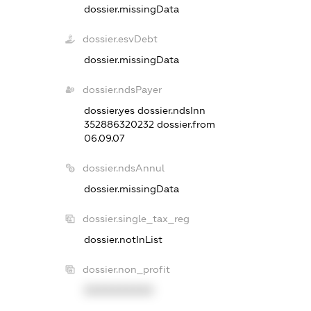
dossier.missingData
dossier.esvDebt
dossier.missingData
dossier.ndsPayer
dossier.yes
dossier.ndsInn
352886320232
dossier.from
06.09.07
dossier.ndsAnnul
dossier.missingData
dossier.single_tax_reg
dossier.notInList
dossier.non_profit
XXXXXXXXXX