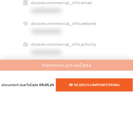
dossier.commercial_info.email
XXXXXXXXXX
dossier.commercial_info.website
XXXXXXXXXX
dossier.commercial_info.activity
XXXXXXXXXX
freemium.actualData
freemium.exampleText_1
freemium.exampleText_2
document.dueToDate
03.05.25
SEARCH.ONMONITORING
freemium.anonymousPerSearch2
FREEMIUM.DETAILS
FREEMIUM.REGISTER