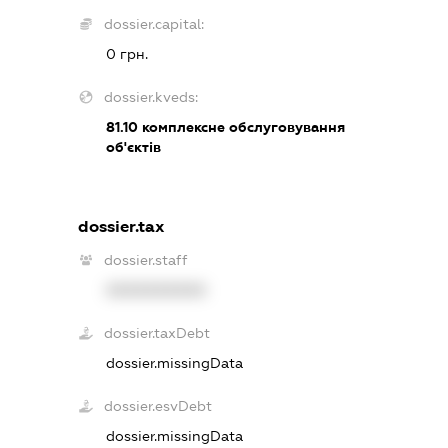
dossier.capital:
0 грн.
dossier.kveds:
81.10
комплексне обслуговування
об'єктів
dossier.tax
dossier.staff
XXXXXXXXXX
dossier.taxDebt
dossier.missingData
dossier.esvDebt
dossier.missingData