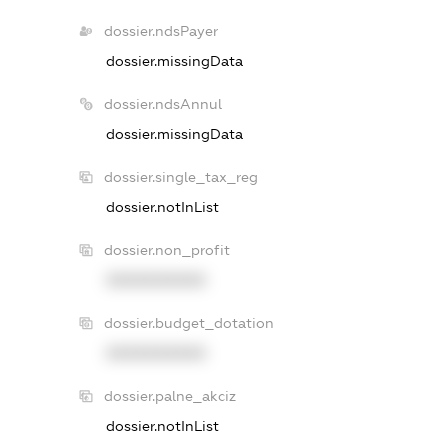
dossier.ndsPayer
dossier.missingData
dossier.ndsAnnul
dossier.missingData
dossier.single_tax_reg
dossier.notInList
dossier.non_profit
XXXXXXXXXX
dossier.budget_dotation
XXXXXXXXXX
dossier.palne_akciz
dossier.notInList