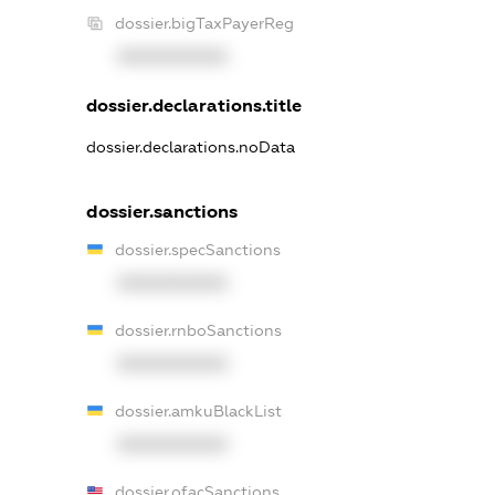
dossier.bigTaxPayerReg
XXXXXXXXXX
dossier.declarations.title
dossier.declarations.noData
dossier.sanctions
dossier.specSanctions
XXXXXXXXXX
dossier.rnboSanctions
XXXXXXXXXX
dossier.amkuBlackList
XXXXXXXXXX
dossier.ofacSanctions