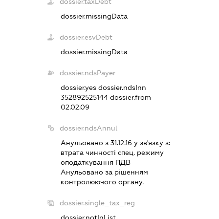
dossier.taxDebt
dossier.missingData
dossier.esvDebt
dossier.missingData
dossier.ndsPayer
dossier.yes
dossier.ndsInn
352892525144
dossier.from
02.02.09
dossier.ndsAnnul
Анульовано з 31.12.16 у зв'язку з:
втрата чинностi спец. режиму
оподаткування ПДВ
Анульовано за рiшенням
контролюючого органу.
dossier.single_tax_reg
dossier.notInList