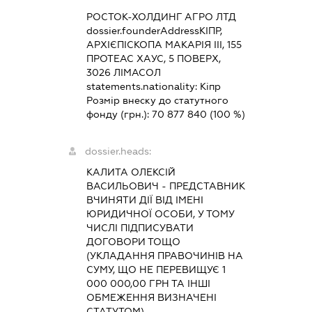
РОСТОК-ХОЛДИНГ АГРО ЛТД
dossier.founderAddress
КІПР,
АРХІЄПІСКОПА МАКАРІЯ ІІІ, 155
ПРОТЕАС ХАУС, 5 ПОВЕРХ,
3026 ЛІМАСОЛ
statements.nationality:
Кіпр
Розмір внеску до статутного
фонду (грн.):
70 877 840
(100 %)
dossier.heads:
КАЛИТА ОЛЕКСІЙ
ВАСИЛЬОВИЧ
-
ПРЕДСТАВНИК
ВЧИНЯТИ ДІЇ ВІД ІМЕНІ
ЮРИДИЧНОЇ ОСОБИ, У ТОМУ
ЧИСЛІ ПІДПИСУВАТИ
ДОГОВОРИ ТОЩО
(УКЛАДАННЯ ПРАВОЧИНІВ НА
СУМУ, ЩО НЕ ПЕРЕВИЩУЄ 1
000 000,00 ГРН ТА ІНШІ
ОБМЕЖЕННЯ ВИЗНАЧЕНІ
СТАТУТОМ)