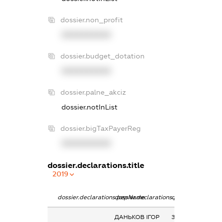
dossier.non_profit
XXXXXXXXXX
dossier.budget_dotation
XXXXXXXXXX
dossier.palne_akciz
dossier.notInList
dossier.bigTaxPayerReg
XXXXXXXXXX
dossier.declarations.title
2019
dossier.declarations.pepName
dossier.declarations.personName
dossier.declarati
ДАНЬКОВ ІГОР
Заробітна плата