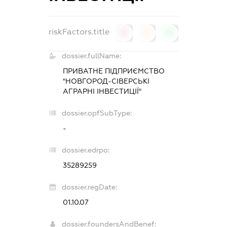
riskFactors.title
0
0
0
dossier.fullName:
ПРИВАТНЕ ПІДПРИЄМСТВО
"НОВГОРОД-СІВЕРСЬКІ
АГРАРНІ ІНВЕСТИЦІЇ"
dossier.opfSubType:
-
dossier.edrpo:
35289259
dossier.regDate:
01.10.07
dossier.foundersAndBenef: