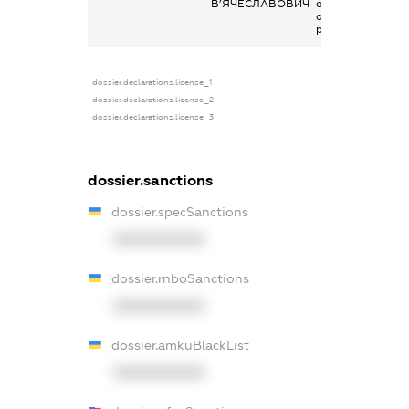
В’ЯЧЕСЛАВОВИЧ
отримана за
основним місцем
роботи
dossier.declarations.license_1
dossier.declarations.license_2
dossier.declarations.license_3
dossier.sanctions
dossier.specSanctions
XXXXXXXXXX
dossier.rnboSanctions
XXXXXXXXXX
dossier.amkuBlackList
XXXXXXXXXX