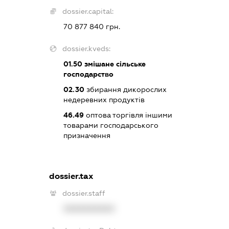
dossier.capital:
70 877 840 грн.
dossier.kveds:
01.50
змішане сільське
господарство
02.30
збирання дикорослих
недеревних продуктів
46.49
оптова торгівля іншими
товарами господарського
призначення
dossier.tax
dossier.staff
XXXXXXXXXX